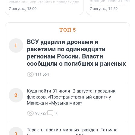
станции вблизи Лембол
компании, испытаниях и поводах для
Раздолинского озёр, а 
осторожного оптимизма.
7 августа, 18:00
7 августа, 14:59
недалеко от Большого Т
водопада.
ТОП 5
ВСУ ударили дронами и
1
ракетами по одиннадцати
регионам России. Власти
сообщили о погибших и раненых
111 564
Куда пойти 31 июля–2 августа: праздник
2
флоксов, «Пространственный сдвиг» у
Манежа и «Музыка мира»
93 727
7
Теракты против мирных граждан. Татьяна
3