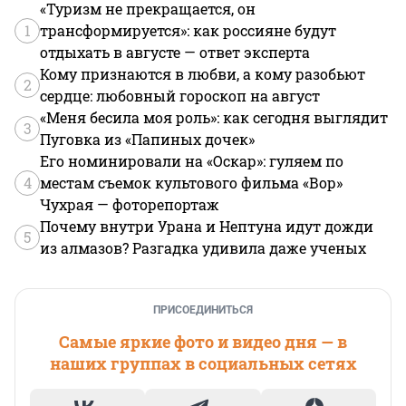
«Туризм не прекращается, он
1
трансформируется»: как россияне будут
отдыхать в августе — ответ эксперта
Кому признаются в любви, а кому разобьют
2
сердце: любовный гороскоп на август
«Меня бесила моя роль»: как сегодня выглядит
3
Пуговка из «Папиных дочек»
Его номинировали на «Оскар»: гуляем по
4
местам съемок культового фильма «Вор»
Чухрая — фоторепортаж
Почему внутри Урана и Нептуна идут дожди
5
из алмазов? Разгадка удивила даже ученых
ПРИСОЕДИНИТЬСЯ
Самые яркие фото и видео дня — в
наших группах в социальных сетях