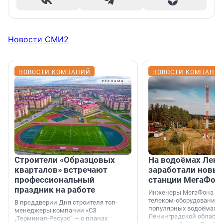
Новости СМИ2
НОВОСТИ КОМПАНИЙ
НОВОСТИ КОМПАНИ
Строители «Образцовых
На водоёмах Лен
кварталов» встречают
заработали новы
профессиональный
станции МегаФон
праздник на работе
Инженеры МегаФона ус
телеком-оборудование 
В преддверии Дня строителя топ-
популярных водоёмах
менеджеры компании «СЗ
Ленинградской области
„Терминал-Ресурс“ — о планах