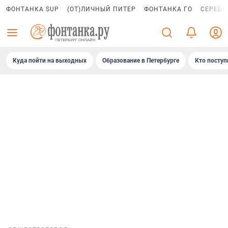
ФОНТАНКА SUP
(ОТ)ЛИЧНЫЙ ПИТЕР
ФОНТАНКА ГО
СЕРЕБР
Куда пойти на выходных
Образование в Петербурге
Кто поступ