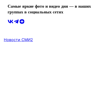
Самые яркие фото и видео дня — в наших
группах в социальных сетях
Новости СМИ2
НОВОСТИ КОМПАНИЙ
Строители «Образцовых кварталов» встречают
профессиональный праздник на работе
В
преддверии Дня строителя топ-менеджеры
компании «СЗ „Терминал-Ресурс“ — о планах
компании, испытаниях и поводах для осторожного
оптимизма.
7 августа, 18:00