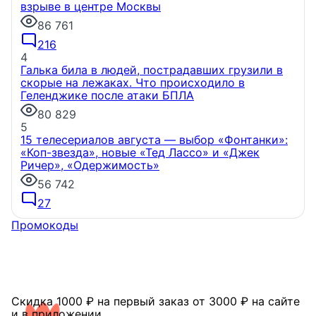
взрыве в центре Москвы
86 761
216
4
НОВОСТИ КОМПАНИЙ
Галька била в людей, пострадавших грузили в
скорые на лежаках. Что происходило в
Геленджике после атаки БПЛА
80 829
Девелопер как архитектор добрососедства
Когда-
5
то дворы были местом, где дети играли в казаков-
15 телесериалов августа — выбор «Фонтанки»:
разбойников до темноты, а взрослые обсуждали
«Коп-звезда», новые «Тед Лассо» и «Джек
новости на лавочках. В 1990-е эта традиция почти
Ричер», «Одержимость»
исчезла — экономическая нестабильность и
отсутствие ухода за территориями сделали своё
56 742
дело.
27
7 августа, 14:50
Промокоды
Скидка 1000 ₽ на первый заказ от 3000 ₽ на сайте
и в приложении