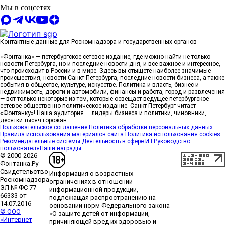
6 августа, 18:00
Мы в соцсетях
Группа Аквилон — «Самый
клиентоориентированный застройщик
Контактные данные для Роскомнадзора и государственных органов
Ленинградской области» 2026
Группа Аквилон
стала одним из победителей конкурса «Лучшая
«Фонтанка» — петербургское сетевое издание, где можно найти не только
строительная организация Ленинградской области
новости Петербурга, но и последние новости дня, и все важное и интересное,
что происходит в России и в мире. Здесь вы отыщете наиболее значимые
2026» в номинации «Самый
происшествия, новости Санкт-Петербурга, последние новости бизнеса, а также
клиентоориентированный застройщик
события в обществе, культуре, искусстве. Политика и власть, бизнес и
Ленинградской области».
недвижимость, дороги и автомобили, финансы и работа, город и развлечения
6 августа, 16:50
— вот только некоторые из тем, которые освещает ведущее петербургское
сетевое общественно-политическое издание. Санкт-Петербург читает
«Фонтанку»! Наша аудитория — лидеры бизнеса и политики, чиновники,
десятки тысяч горожан.
«Лучший проект КРТ» Ленобласти — микрорайон
Пользовательское соглашение
Политика обработки персональных данных
Правила использования материалов сайта
Политика использования cookies
«Город Звёзд»
Победителем профессионального
Рекомендательные системы
Деятельность в сфере ИТ
Руководство
конкурса «Лучшая строительная организация 2025
пользователя
Наши награды
года» в номинации «За лучший проект
© 2000-2026
комплексного развития территорий» стал жилой
Фонтанка.Ру
микрорайон «Город Звёзд».
Свидетельство
Информация о возрастных
Роскомнадзора
6 августа, 16:07
ограничениях в отношении
ЭЛ № ФС 77-
информационной продукции,
66333 от
подлежащая распространению на
14.07.2016
основании норм Федерального закона
ГК «А101» и фонд «НИКА» объединяют усилия для
© ООО
«О защите детей от информации,
защиты животных в рамках программы
«Интернет
причиняющей вред их здоровью и