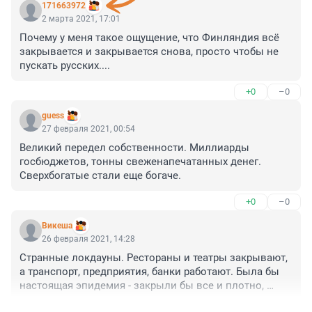
171663972
2 марта 2021, 17:01
Почему у меня такое ощущение, что Финляндия всё 
закрывается и закрывается снова, просто чтобы не 
пускать русских....
+0
–0
guess
27 февраля 2021, 00:54
Великий передел собственности. Миллиарды 
госбюджетов, тонны свеженапечатанных денег. 
Сверхбогатые стали еще богаче.
+0
–0
Викеша
26 февраля 2021, 14:28
Странные локдауны. Рестораны и театры закрывают, 
а транспорт, предприятия, банки работают. Была бы 
настоящая эпидемия - закрыли бы все и плотно, 
объявили бы ЧП и т.д. А это все - туфта для дурачков.
+0
–0