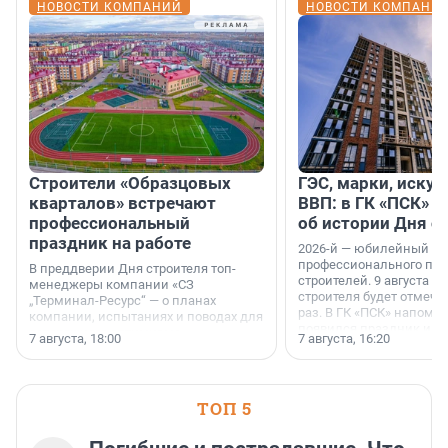
НОВОСТИ КОМПАНИЙ
НОВОСТИ КОМПАНИ
Строители «Образцовых
ГЭС, марки, искус
кварталов» встречают
ВВП: в ГК «ПСК» р
профессиональный
об истории Дня с
праздник на работе
2026-й — юбилейный го
профессионального пр
В преддверии Дня строителя топ-
строителей. 9 августа 2
менеджеры компании «СЗ
строителя будет отмечат
„Терминал-Ресурс“ — о планах
раз. В ГК «ПСК» напомни
компании, испытаниях и поводах для
появился праздник и к
осторожного оптимизма.
7 августа, 18:00
7 августа, 16:20
поменялась роль строит
ТОП 5