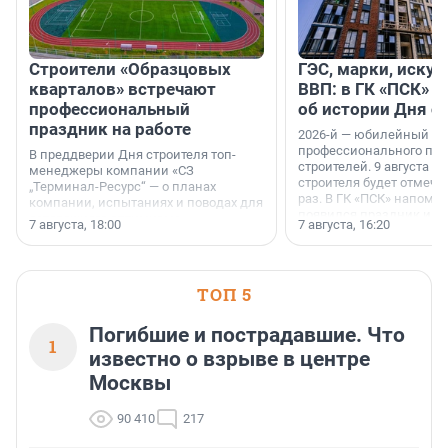
Строители «Образцовых
ГЭС, марки, искус
кварталов» встречают
ВВП: в ГК «ПСК» р
профессиональный
об истории Дня с
праздник на работе
2026-й — юбилейный го
профессионального пр
В преддверии Дня строителя топ-
строителей. 9 августа 2
менеджеры компании «СЗ
строителя будет отмечат
„Терминал-Ресурс“ — о планах
раз. В ГК «ПСК» напомни
компании, испытаниях и поводах для
появился праздник и к
осторожного оптимизма.
7 августа, 18:00
7 августа, 16:20
поменялась роль строит
ТОП 5
Погибшие и пострадавшие. Что
1
известно о взрыве в центре
Москвы
90 410
217