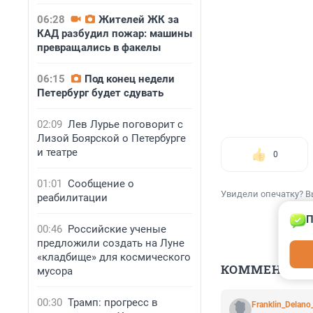
06:28
Жителей ЖК за
КАД разбудил пожар: машины
превращались в факелы
06:15
Под конец недели
Петербург будет сдувать
02:09
Лев Лурье поговорит с
Лизой Боярской о Петербурге
и театре
0
01:01
Сообщение о
Увидели опечатку? В
реабилитации
П
00:46
Российские ученые
предложили создать на Луне
«кладбище» для космического
КОММЕНТАР
мусора
00:30
Трамп: прогресс в
Franklin_Delano