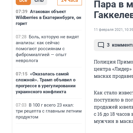
Все
СПБ
24 часа
Пара в м
07:39
Атакован объект
Гаккеле
Wildberries в Екатеринбурге, он
горит
11 февраля 2021, 10:3
07:28
Боль, которую не видят
анализы: как сейчас
3
коммент
помогают россиянам с
фибромиалгией — опыт
невролога
Полиция Примор
центра «Лидер» 
07:15
«Оказалась самой
масках продаве
сложной». Трамп объявил о
прогрессе в урегулировании
украинского конфликта
Как стало извес
поступило в п
07:03
В 100 г всего 23 ккал:
продажей ювели
три рецепта с главным летним
с 16 до 18 часо
продуктом
мужчин в маска