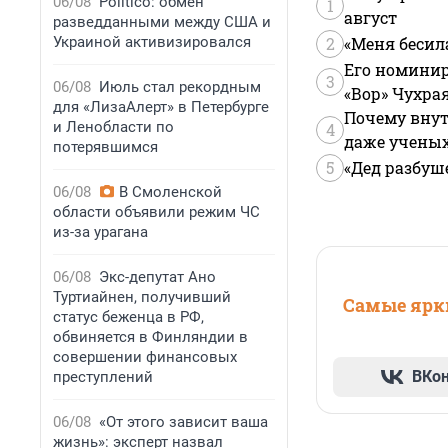
06/08
Politico: обмен
1
август
разведданными между США и
Украиной активизировался
2
«Меня бесил
Его номинир
3
06/08
Июль стал рекордным
«Вор» Чухра
для «ЛизаАлерт» в Петербурге
Почему внут
и Ленобласти по
4
даже учены
потерявшимся
5
«Дед разбуш
06/08
В Смоленской
области объявили режим ЧС
из-за урагана
06/08
Экс-депутат Ано
Туртиайнен, получивший
Самые ярки
статус беженца в РФ,
обвиняется в Финляндии в
совершении финансовых
ВКо
преступлений
06/08
«От этого зависит ваша
жизнь»: эксперт назвал