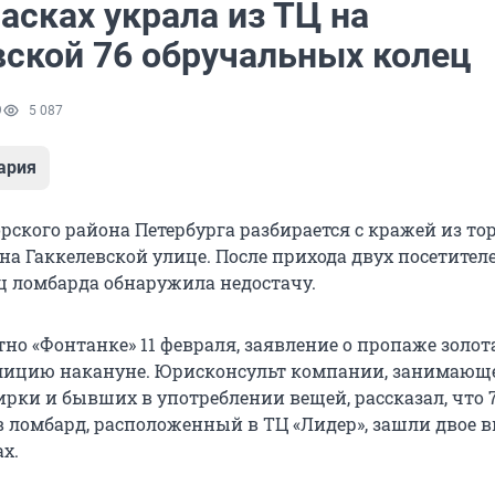
асках украла из ТЦ на
вской 76 обручальных колец
9
5 087
ария
ского района Петербурга разбирается с кражей из то
на Гаккелевской улице. После прихода двух посетител
ц ломбарда обнаружила недостачу.
тно «Фонтанке» 11 февраля, заявление о пропаже золот
олицию накануне. Юрисконсульт компании, занимающ
рки и бывших в употреблении вещей, рассказал, что 
в в ломбард, расположенный в ТЦ «Лидер», зашли двое 
х.