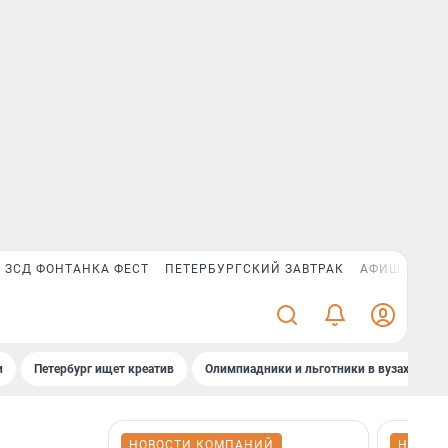
ЗСД ФОНТАНКА ФЕСТ
ПЕТЕРБУРГСКИЙ ЗАВТРАК
АФИША PLUS
и
Петербург ищет креатив
Олимпиадники и льготники в вузах СПб
НОВОСТИ КОМПАНИЙ
НОВОС