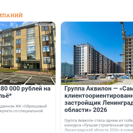
МПАНИЙ
80 000 рублей на
Группа Аквилон — «Са
льё*
клиентоориентирован
застройщик Ленингра
 сданном ЖК «Образцовый
области» 2026
 купить со специальной
Группа Аквилон стала одним из поб
конкурса «Лучшая строительная орг
Ленинградской области 2026» в ном