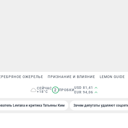
ЕРЕБРЯНОЕ ОЖЕРЕЛЬЕ
ПРИЗНАНИЕ И ВЛИЯНИЕ
LEMON GUIDE
USD 81,41
СЕЙЧАС
2
ПРОБКИ
+18°C
EUR 94,06
ователь Levrana и критика Татьяны Ким
Зачем депутаты удаляют соцсет