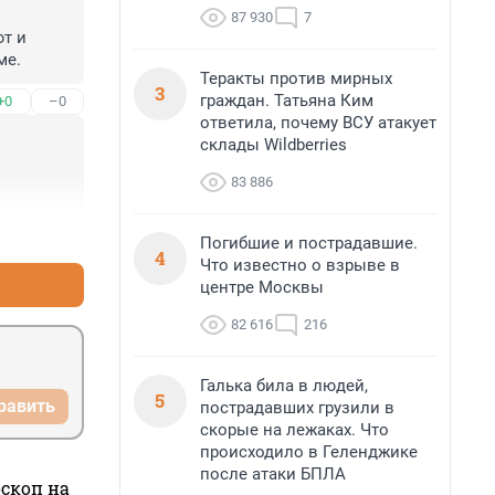
87 930
7
т и 
ме.
Теракты против мирных
3
граждан. Татьяна Ким
+0
–0
ответила, почему ВСУ атакует
склады Wildberries
83 886
+0
–0
Погибшие и пострадавшие.
4
Что известно о взрыве в
центре Москвы
82 616
216
Галька била в людей,
5
равить
пострадавших грузили в
скорые на лежаках. Что
происходило в Геленджике
после атаки БПЛА
оскоп на