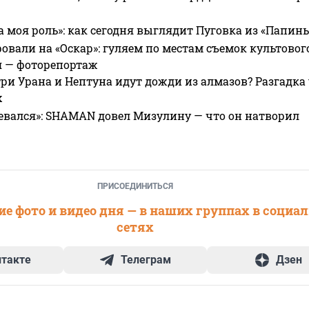
а моя роль»: как сегодня выглядит Пуговка из «Папин
овали на «Оскар»: гуляем по местам съемок культово
я — фоторепортаж
ри Урана и Нептуна идут дожди из алмазов? Разгадка
х
евался»: SHAMAN довел Мизулину — что он натворил
ПРИСОЕДИНИТЬСЯ
е фото и видео дня — в наших группах в социа
сетях
нтакте
Телеграм
Дзен