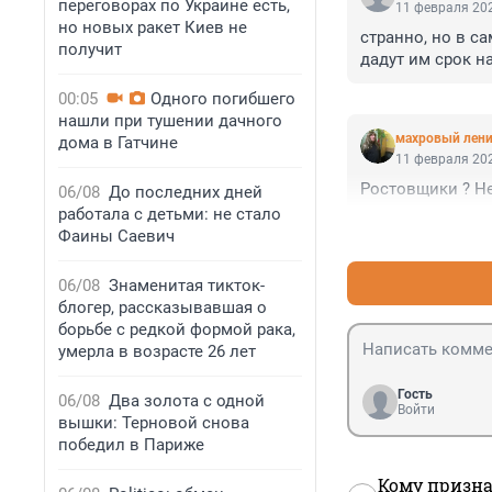
переговорах по Украине есть,
11 февраля 202
но новых ракет Киев не
странно, но в с
получит
дадут им срок на
00:05
Одного погибшего
нашли при тушении дачного
махровый лени
дома в Гатчине
11 февраля 202
Ростовщики ? Не
06/08
До последних дней
работала с детьми: не стало
Фаины Саевич
06/08
Знаменитая тикток-
блогер, рассказывавшая о
борьбе с редкой формой рака,
умерла в возрасте 26 лет
Гость
06/08
Два золота с одной
Войти
вышки: Терновой снова
победил в Париже
Кому призна