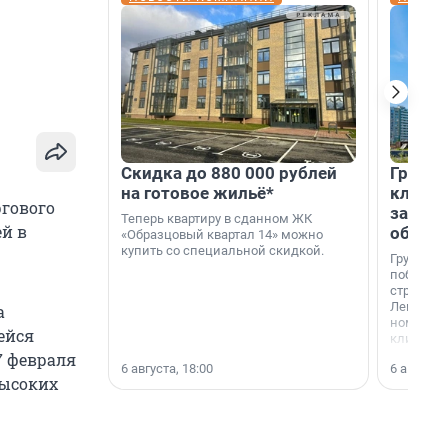
Скидка до 880 000 рублей
Группа
на готовое жильё*
клиен
ргового
застро
Теперь квартиру в сданном ЖК
ей в
област
«Образцовый квартал 14» можно
купить со специальной скидкой.
Группа А
победите
строител
Ленингра
а
номинац
ейся
клиенто
застройщ
7 февраля
6 августа, 18:00
6 августа,
области»
высоких