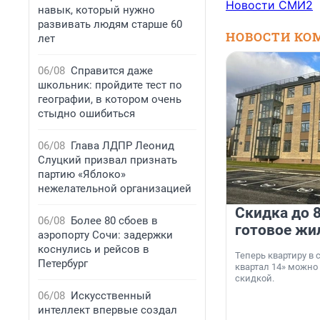
Новости СМИ2
навык, который нужно
развивать людям старше 60
НОВОСТИ КО
лет
06/08
Справится даже
школьник: пройдите тест по
географии, в котором очень
стыдно ошибиться
06/08
Глава ЛДПР Леонид
Слуцкий призвал признать
партию «Яблоко»
нежелательной организацией
Скидка до 8
06/08
Более 80 сбоев в
готовое жи
аэропорту Сочи: задержки
коснулись и рейсов в
Теперь квартиру в
Петербург
квартал 14» можно
скидкой.
06/08
Искусственный
интеллект впервые создал