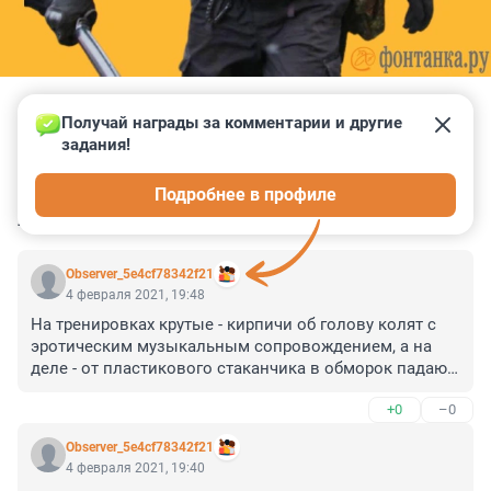
Получай награды за комментарии и другие 
задания!
0
0
0
0
0
Подробнее в профиле
КОММЕНТАРИИ
86
Observer_5e4cf78342f21
4 февраля 2021, 19:48
На тренировках крутые - кирпичи об голову колят с 
эротическим музыкальным сопровождением, а на 
деле - от пластикового стаканчика в обморок падают 
и испытывают невероятную физическую боль.
+0
–0
Observer_5e4cf78342f21
4 февраля 2021, 19:40