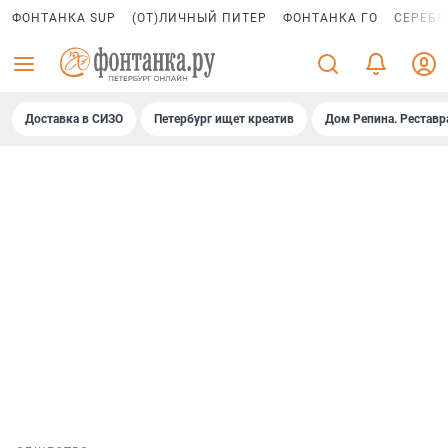
ФОНТАНКА SUP
(ОТ)ЛИЧНЫЙ ПИТЕР
ФОНТАНКА ГО
СЕРЕБР
Доставка в СИЗО
Петербург ищет креатив
Дом Репина. Реставр