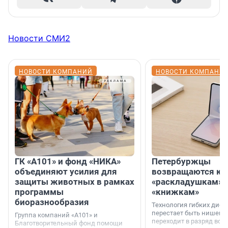
Новости СМИ2
НОВОСТИ КОМПАНИЙ
НОВОСТИ КОМПАНИ
ГК «А101» и фонд «НИКА»
Петербуржцы
объединяют усилия для
возвращаются к
защиты животных в рамках
«раскладушкам» 
программы
«книжкам»
биоразнообразия
Технология гибких дисп
перестает быть нишевы
Группа компаний «А101» и
переходит в разряд вос
Благотворительный фонд помощи