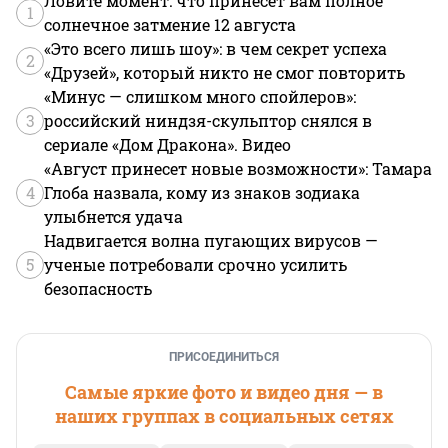
Ловите момент: что принесет вам полное
1
солнечное затмение 12 августа
«Это всего лишь шоу»: в чем секрет успеха
2
«Друзей», который никто не смог повторить
«Минус — слишком много спойлеров»:
3
российский ниндзя-скульптор снялся в
сериале «Дом Дракона». Видео
«Август принесет новые возможности»: Тамара
4
Глоба назвала, кому из знаков зодиака
улыбнется удача
Надвигается волна пугающих вирусов —
5
ученые потребовали срочно усилить
безопасность
ПРИСОЕДИНИТЬСЯ
Самые яркие фото и видео дня — в
наших группах в социальных сетях