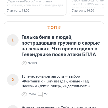
строителя будет отмечат
„Терминал-Ресурс“ — о планах
раз. В ГК «ПСК» напомни
компании, испытаниях и поводах для
появился праздник и к
осторожного оптимизма.
7 августа, 18:00
7 августа, 16:20
поменялась роль строит
ТОП 5
Галька била в людей,
1
пострадавших грузили в скорые
на лежаках. Что происходило в
Геленджике после атаки БПЛА
92 024
15 телесериалов августа — выбор
2
«Фонтанки»: «Коп-звезда», новые «Тед
Лассо» и «Джек Ричер», «Одержимость»
76 043
27
Экипаж пропавшего в Сибири самолета из