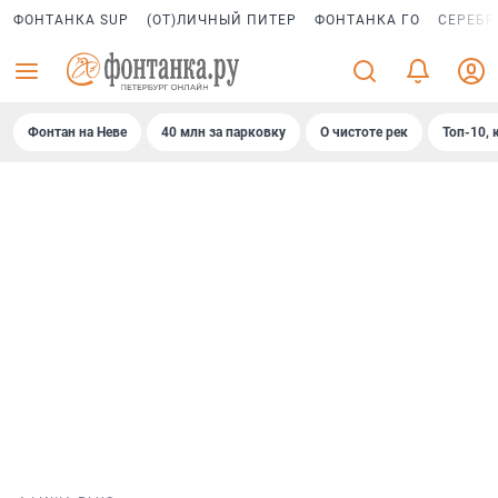
ФОНТАНКА SUP
(ОТ)ЛИЧНЫЙ ПИТЕР
ФОНТАНКА ГО
СЕРЕБР
Фонтан на Неве
40 млн за парковку
О чистоте рек
Топ-10, 