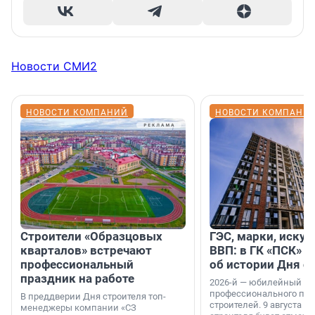
Новости СМИ2
НОВОСТИ КОМПАНИЙ
НОВОСТИ КОМПАНИ
Строители «Образцовых
ГЭС, марки, искус
кварталов» встречают
ВВП: в ГК «ПСК» р
профессиональный
об истории Дня с
праздник на работе
2026-й — юбилейный го
профессионального пр
В преддверии Дня строителя топ-
строителей. 9 августа 2
менеджеры компании «СЗ