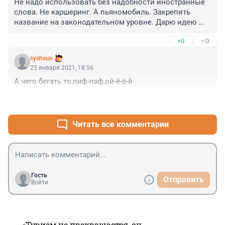
Не надо использовать без надобности иностранные 
слова. Не каршеринг. А пьяномобиль. Закрепить 
название на законодательном уровне. Дарю идею 
4борку. Будет его 401-м законопроектом. Не ездят 
+0
–0
трезвые на каршерин..пардон, пьяномобиле.
syshsun
25 января 2021, 18:56
А чего бегать то,пиф-паф,ой-ё-ё-й
+0
–0
Читать все комментарии
Гость
Отправить
Войти
«Туризм не прекращается, он