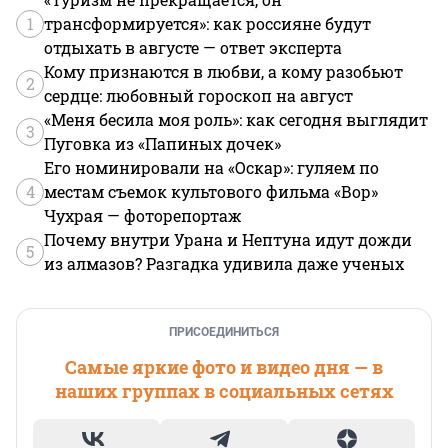
1
трансформируется»: как россияне будут
отдыхать в августе — ответ эксперта
Кому признаются в любви, а кому разобьют
2
сердце: любовный гороскоп на август
«Меня бесила моя роль»: как сегодня выглядит
3
Пуговка из «Папиных дочек»
Его номинировали на «Оскар»: гуляем по
4
местам съемок культового фильма «Вор»
Чухрая — фоторепортаж
Почему внутри Урана и Нептуна идут дожди
5
из алмазов? Разгадка удивила даже ученых
ПРИСОЕДИНИТЬСЯ
Самые яркие фото и видео дня — в
наших группах в социальных сетях