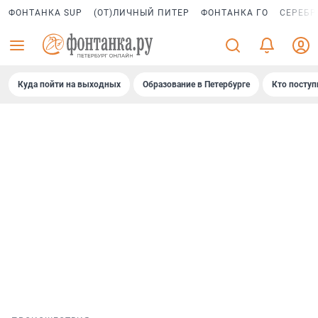
ФОНТАНКА SUP
(ОТ)ЛИЧНЫЙ ПИТЕР
ФОНТАНКА ГО
СЕРЕБР
Куда пойти на выходных
Образование в Петербурге
Кто поступ