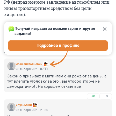
РФ (неправомерное завладение автомобилем или
иным транспортным средством без цели
хищения).
Получай награды за комментарии и другие 
задания!
0
0
0
0
0
Подробнее в профиле
КОММЕНТАРИИ
3
Иван анатольевич
26 января 2021, 07:11
Закон о призывах к митингам они рожают за день , а 
тут влепить уголовку за это , вы чтоооо это же не 
демократично! , На хорошем откате все
+0
–0
Урус-Баши
25 января 2021, 21:30