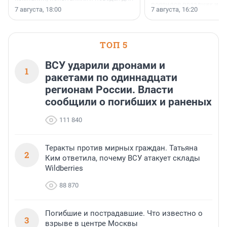
появился праздник и к
осторожного оптимизма.
7 августа, 18:00
7 августа, 16:20
поменялась роль строит
ТОП 5
ВСУ ударили дронами и
1
ракетами по одиннадцати
регионам России. Власти
сообщили о погибших и раненых
111 840
Теракты против мирных граждан. Татьяна
2
Ким ответила, почему ВСУ атакует склады
Wildberries
88 870
Погибшие и пострадавшие. Что известно о
3
взрыве в центре Москвы