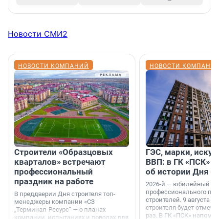
Новости СМИ2
НОВОСТИ КОМПАНИЙ
НОВОСТИ КОМПАНИ
Строители «Образцовых
ГЭС, марки, искус
кварталов» встречают
ВВП: в ГК «ПСК» р
профессиональный
об истории Дня с
праздник на работе
2026-й — юбилейный го
профессионального пр
В преддверии Дня строителя топ-
строителей. 9 августа 2
менеджеры компании «СЗ
строителя будет отмечат
„Терминал-Ресурс“ — о планах
раз. В ГК «ПСК» напомни
компании, испытаниях и поводах для