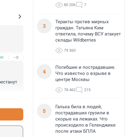
80 206
7
Теракты против мирных
3
граждан. Татьяна Ким
ответила, почему ВСУ атакует
склады Wildberries
79 360
+0
–0
Погибшие и пострадавшие.
4
Что известно о взрыве в
центре Москвы
естанут 
78 462
215
+0
–0
Галька била в людей,
5
пострадавших грузили в
скорые на лежаках. Что
происходило в Геленджике
после атаки БПЛА