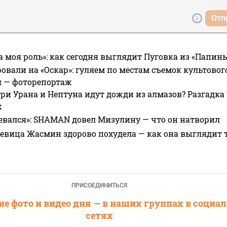
Отп
а моя роль»: как сегодня выглядит Пуговка из «Папин
овали на «Оскар»: гуляем по местам съемок культово
я — фоторепортаж
ри Урана и Нептуна идут дожди из алмазов? Разгадка
х
евался»: SHAMAN довел Мизулину — что он натворил
 певица Жасмин здорово похудела — как она выглядит 
ПРИСОЕДИНИТЬСЯ
е фото и видео дня — в наших группах в социа
сетях