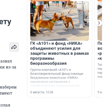
ету
ГК «А101» и фонд «НИКА»
Петер
объединяют усилия для
возвр
защиты животных в рамках
«раскл
программы
«книж
назвал
биоразнообразия
Технолог
ии из-за
перестае
Группа компаний «А101» и
переходи
Благотворительный фонд помощи
повседне
бездомным животным «НИКА»
заключили соглашение о
стратегическом сотрудничестве.
 наберем
6 августа, 12:26
5 августа,
 имеют
колая