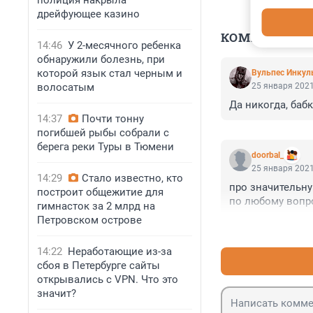
полиция накрыла
дрейфующее казино
КОММЕНТАР
14:46
У 2-месячного ребенка
обнаружили болезнь, при
которой язык стал черным и
Вульпес Инкул
волосатым
25 января 2021
Да никогда, баб
14:37
Почти тонну
погибшей рыбы собрали с
берега реки Туры в Тюмени
doorbal_
25 января 2021
14:29
Стало известно, кто
про значительну
построит общежитие для
по любому вопро
гимнасток за 2 млрд на
Петровском острове
14:22
Неработающие из-за
сбоя в Петербурге сайты
открывались с VPN. Что это
значит?