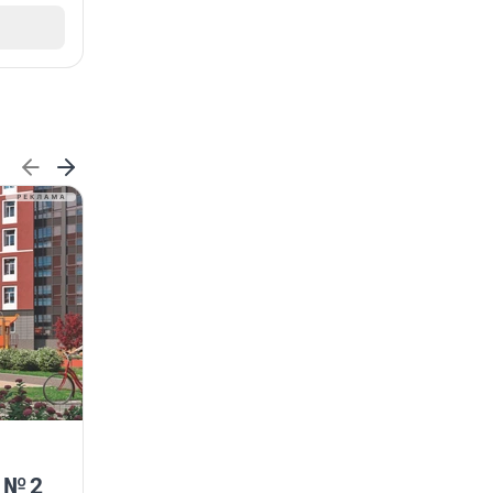
ГК «КВС» расширяет
возможности программы
 № 2
лояльности