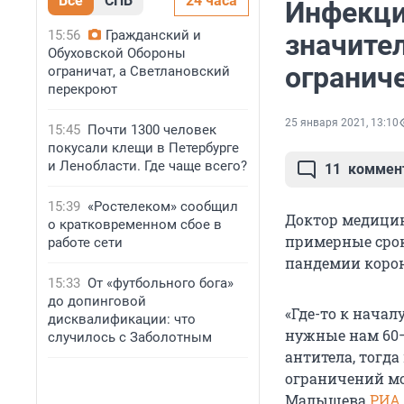
Все
СПБ
24 часа
Инфекци
15:56
Гражданский и
значите
Обуховской Обороны
ограниче
ограничат, а Светлановский
перекроют
25 января 2021, 13:10
15:45
Почти 1300 человек
покусали клещи в Петербурге
и Ленобласти. Где чаще всего?
11
коммен
15:39
«Ростелеком» сообщил
Доктор медици
о кратковременном сбое в
примерные срок
работе сети
пандемии корон
15:33
От «футбольного бога»
до допинговой
«Где-то к начал
дисквалификации: что
нужные нам 60–
случилось с Заболотным
антитела, тогда
ограничений мо
Малышева
РИА