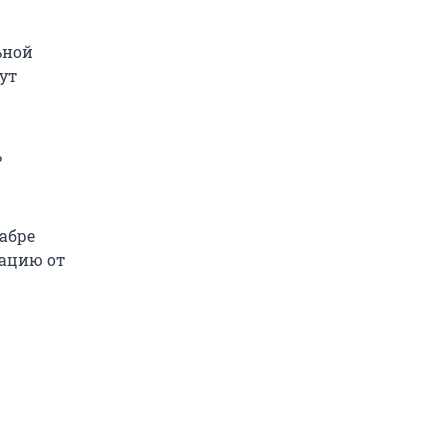
ьной
ут
ь
абре
ацию от