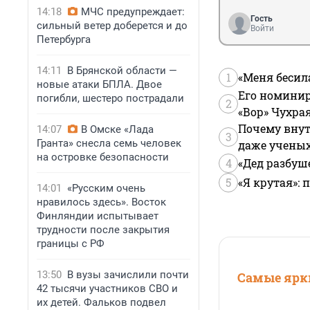
14:18
МЧС предупреждает:
Гость
сильный ветер доберется и до
Войти
Петербурга
14:11
В Брянской области —
1
«Меня бесил
новые атаки БПЛА. Двое
Его номинир
погибли, шестеро пострадали
2
«Вор» Чухра
Почему внут
14:07
В Омске «Лада
3
Гранта» снесла семь человек
даже учены
на островке безопасности
4
«Дед разбуш
5
«Я крутая»:
14:01
«Русским очень
нравилось здесь». Восток
Финляндии испытывает
трудности после закрытия
границы с РФ
13:50
В вузы зачислили почти
Самые ярки
42 тысячи участников СВО и
их детей. Фальков подвел