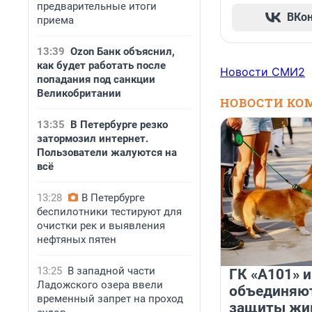
предварительные итоги
ВКо
приема
13:39
Ozon Банк объяснил,
как будет работать после
Новости СМИ2
попадания под санкции
Великобритании
НОВОСТИ КО
13:35
В Петербурге резко
затормозил интернет.
Пользователи жалуются на
всё
13:28
В Петербурге
беспилотники тестируют для
очистки рек и выявления
нефтяных пятен
13:25
В западной части
ГК «А101» 
Ладожского озера ввели
объединяют
временный запрет на проход
защиты жи