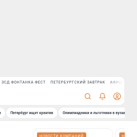
ЗСД ФОНТАНКА ФЕСТ
ПЕТЕРБУРГСКИЙ ЗАВТРАК
АФИША PLUS
и
Петербург ищет креатив
Олимпиадники и льготники в вузах СПб
НОВОСТИ КОМПАНИЙ
НОВОС