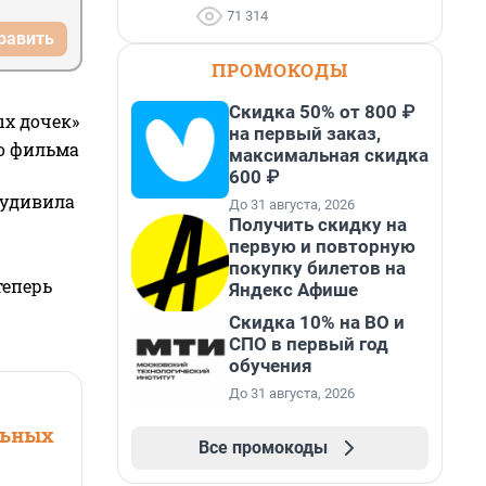
71 314
равить
ПРОМОКОДЫ
Скидка 50% от 800 ₽
ых дочек»
на первый заказ,
го фильма
максимальная скидка
600 ₽
 удивила
До 31 августа, 2026
Получить скидку на
первую и повторную
покупку билетов на
теперь
Яндекс Афише
Скидка 10% на ВО и
СПО в первый год
обучения
До 31 августа, 2026
льных
Все промокоды