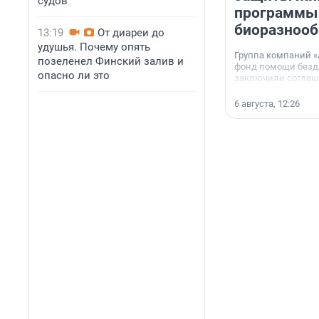
судов
программы
биоразнооб
13:19
От диареи до
удушья. Почему опять
Группа компаний «
позеленел Финский залив и
фонд помощи без
опасно ли это
заключили соглаше
сотрудничестве.
6 августа, 12:26