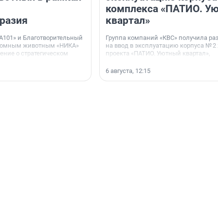
комплекса «ПАТИО. У
разия
квартал»
А101» и Благотворительный
Группа компаний «КВС» получила р
домным животным «НИКА»
на ввод в эксплуатацию корпуса № 2
ние о стратегическом
проекта «ПАТИО. Уютный квартал»,
расположенного во Всеволожском р
Ленинградской области.
6 августа, 12:15