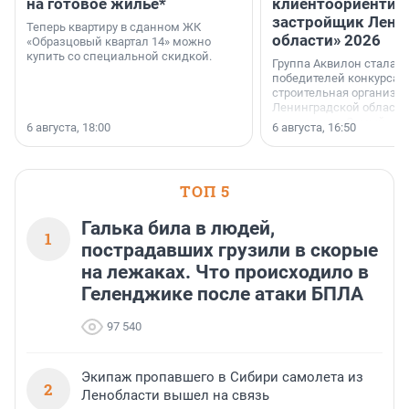
на готовое жильё*
клиентоориентир
застройщик Лени
Теперь квартиру в сданном ЖК
области» 2026
«Образцовый квартал 14» можно
купить со специальной скидкой.
Группа Аквилон стала 
победителей конкурса 
строительная организа
Ленинградской области 
номинации «Самый
6 августа, 18:00
6 августа, 16:50
клиентоориентированн
застройщик Ленинград
области».
ТОП 5
Галька била в людей,
1
пострадавших грузили в скорые
на лежаках. Что происходило в
Геленджике после атаки БПЛА
97 540
Экипаж пропавшего в Сибири самолета из
2
Ленобласти вышел на связь