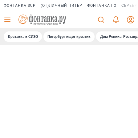
ФОНТАНКА SUP
(ОТ)ЛИЧНЫЙ ПИТЕР
ФОНТАНКА ГО
СЕРЕБР
Доставка в СИЗО
Петербург ищет креатив
Дом Репина. Реставр