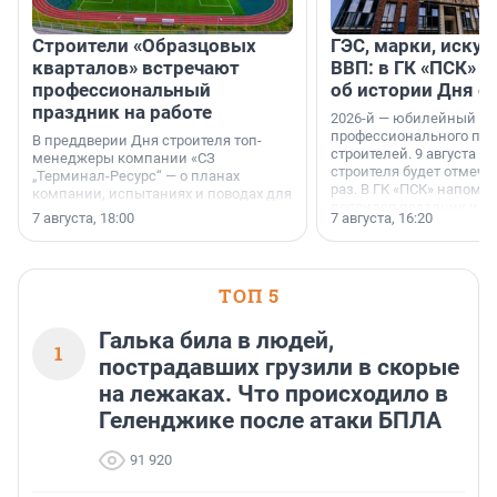
Строители «Образцовых
ГЭС, марки, искус
кварталов» встречают
ВВП: в ГК «ПСК» р
профессиональный
об истории Дня с
праздник на работе
2026-й — юбилейный го
профессионального пр
В преддверии Дня строителя топ-
строителей. 9 августа 2
менеджеры компании «СЗ
строителя будет отмечат
„Терминал-Ресурс“ — о планах
раз. В ГК «ПСК» напомни
компании, испытаниях и поводах для
появился праздник и к
осторожного оптимизма.
7 августа, 18:00
7 августа, 16:20
поменялась роль строит
ТОП 5
Галька била в людей,
1
пострадавших грузили в скорые
на лежаках. Что происходило в
Геленджике после атаки БПЛА
91 920