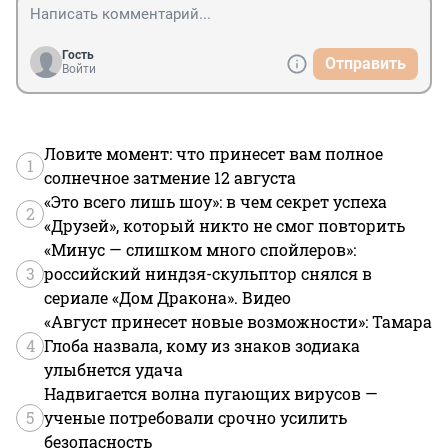
Гость
Отправить
Войти
Ловите момент: что принесет вам полное
1
солнечное затмение 12 августа
«Это всего лишь шоу»: в чем секрет успеха
2
«Друзей», который никто не смог повторить
«Минус — слишком много спойлеров»:
3
российский ниндзя-скульптор снялся в
сериале «Дом Дракона». Видео
«Август принесет новые возможности»: Тамара
4
Глоба назвала, кому из знаков зодиака
улыбнется удача
Надвигается волна пугающих вирусов —
5
ученые потребовали срочно усилить
безопасность