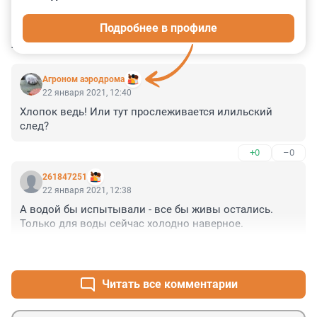
0
0
0
0
0
Подробнее в профиле
КОММЕНТАРИИ
2
Агроном аэродрома
22 января 2021, 12:40
Хлопок ведь! Или тут прослеживается илильский 
след?
+0
–0
261847251
22 января 2021, 12:38
А водой бы испытывали - все бы живы остались.

Только для воды сейчас холодно наверное.
+0
–0
Читать все комментарии