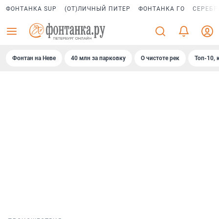
ФОНТАНКА SUP
(ОТ)ЛИЧНЫЙ ПИТЕР
ФОНТАНКА ГО
СЕРЕБР
Фонтан на Неве
40 млн за парковку
О чистоте рек
Топ-10, 