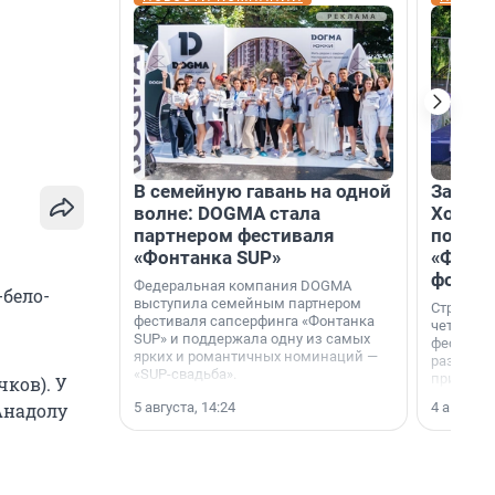
В семейную гавань на одной
Зажгли
волне: DOGMA стала
Холдин
партнером фестиваля
посети
«Фонтанка SUP»
«Фонта
фотоз
Федеральная компания DOGMA
-бело-
выступила семейным партнером
Строител
фестиваля сапсерфинга «Фонтанка
четверты
SUP» и поддержала одну из самых
фестивал
ярких и романтичных номинаций —
раз комп
«SUP-свадьба».
привезти
ков). У
и подари
5 августа, 14:24
4 августа,
«Анадолу
посетите
необычно