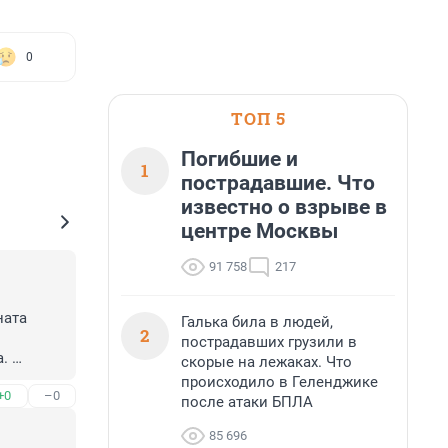
0
ТОП 5
Погибшие и
1
пострадавшие. Что
известно о взрыве в
центре Москвы
91 758
217
ата 
Галька била в людей,
2
пострадавших грузили в
 

скорые на лежаках. Что
происходило в Геленджике
+0
–0
после атаки БПЛА
85 696