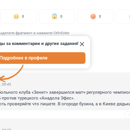
0
0
0
ыделите фрагмент и нажмите Ctrl+Enter
ды за комментарии и другие задания!
Подробнее в профиле
ИИ
3
, 09:45
ольного клуба «Зенит» завершился матч регулярного чемпион
 против турецкого «Анадола Эфес».

ть проверяйте что пишете. В огороде бузина, а в Киеве дядька.
 лиге ВТБ.

м - поздравления с победой