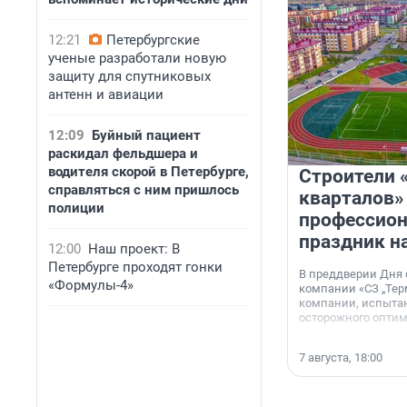
12:21
Петербургские
ученые разработали новую
защиту для спутниковых
антенн и авиации
12:09
Буйный пациент
раскидал фельдшера и
водителя скорой в Петербурге,
Строители 
справляться с ним пришлось
кварталов»
полиции
профессио
праздник н
12:00
Наш проект: В
Петербурге проходят гонки
В преддверии Дня
«Формулы-4»
компании «СЗ „Тер
компании, испытан
осторожного опти
7 августа, 18:00