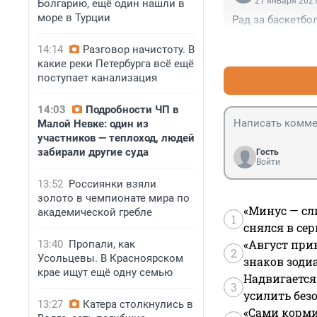
21 января 2021
Болгарию, ещё один нашли в
море в Турции
Рад за баскетбо
14:14
Разговор начистоту. В
какие реки Петербурга всё ещё
поступает канализация
14:03
Подробности ЧП в
Малой Невке: один из
участников — теплоход, людей
забирали другие суда
Гость
Войти
13:52
Россиянки взяли
золото в чемпионате мира по
«Минус — сл
академической гребле
1
снялся в се
«Август при
13:40
Пропали, как
2
Усольцевы. В Красноярском
знаков зоди
крае ищут ещё одну семью
Надвигается
3
усилить без
13:27
Катера столкнулись в
«Сами корми