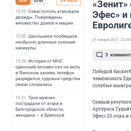
Все
СПБ
24 часа
«Зенит»
16:05
Севастополь атаковали
Эфес» и 
дважды. Повреждены
Евролиг
множество домов и машин
15:50
Школьника пообещали
21 января 2021, 23:29
необычно длинные осенние
каникулы
3
коммент
15:36
История от МЧС:
одинокий яхтсмен сел на мель
Победой баскет
в Финском заливе, телефон
чемпионата Еди
разрядился, судовые средства
связи сломались
голубые выиграл
15:21
Трое мужчин
Самым результат
пострадали от атаки в
Артураса Гудайт
Белгородской области,
женщина — в Брянской
Эфес» 23 очка в