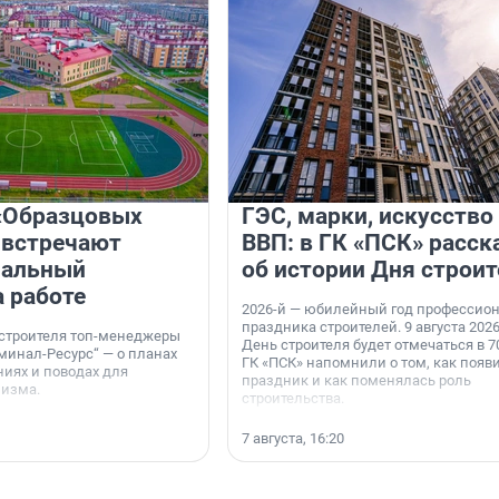
«Образцовых
ГЭС, марки, искусство
 встречают
ВВП: в ГК «ПСК» расск
нальный
об истории Дня строит
а работе
2026-й — юбилейный год профессио
праздника строителей. 9 августа 2026
 строителя топ-менеджеры
День строителя будет отмечаться в 70
минал-Ресурс“ — о планах
ГК «ПСК» напомнили о том, как появ
иях и поводах для
праздник и как поменялась роль
мизма.
строительства.
7 августа, 16:20