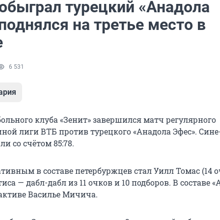
 обыграл турецкий «Анадола
поднялся на третье место в
е
6 531
ария
больного клуба «Зенит» завершился матч регулярного
ной лиги ВТБ против турецкого «Анадола Эфес». Сине
и со счётом 85:78.
ивным в составе петербуржцев стал Уилл Томас (14 оч
иса — дабл-дабл из 11 очков и 10 подборов. В составе 
 активе Василье Мичича.