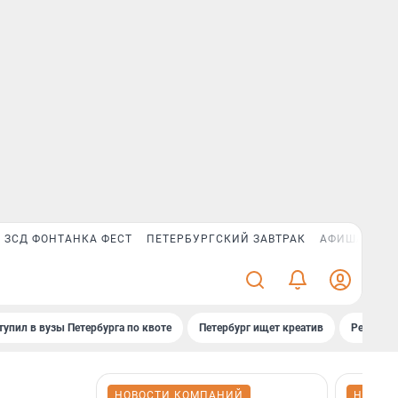
ЗСД ФОНТАНКА ФЕСТ
ПЕТЕРБУРГСКИЙ ЗАВТРАК
АФИША PLUS
тупил в вузы Петербурга по квоте
Петербург ищет креатив
Рейтинги
НОВОСТИ КОМПАНИЙ
НОВОС