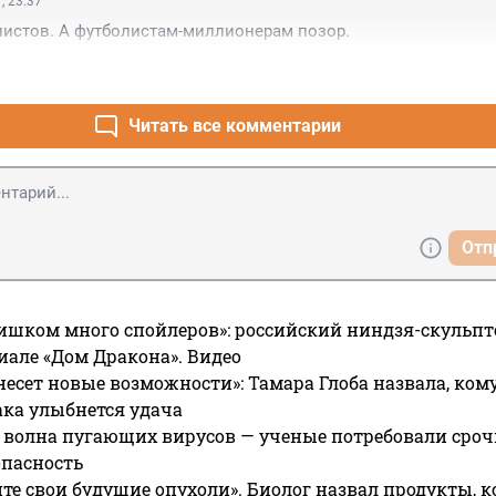
, 23:37
листов. А футболистам-миллионерам позор.
Читать все комментарии
Отп
ишком много спойлеров»: российский ниндзя-скульпт
риале «Дом Дракона». Видео
несет новые возможности»: Тамара Глоба назвала, кому
ака улыбнется удача
 волна пугающих вирусов — ученые потребовали сроч
опасность
те свои будущие опухоли». Биолог назвал продукты, 