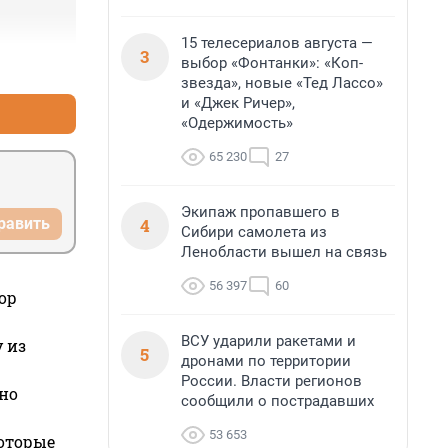
15 телесериалов августа —
3
выбор «Фонтанки»: «Коп-
+0
–0
звезда», новые «Тед Лассо»
и «Джек Ричер»,
«Одержимость»
65 230
27
Экипаж пропавшего в
4
равить
Сибири самолета из
Ленобласти вышел на связь
56 397
60
ор
ВСУ ударили ракетами и
 из
5
дронами по территории
России. Власти регионов
но
сообщили о пострадавших
53 653
которые