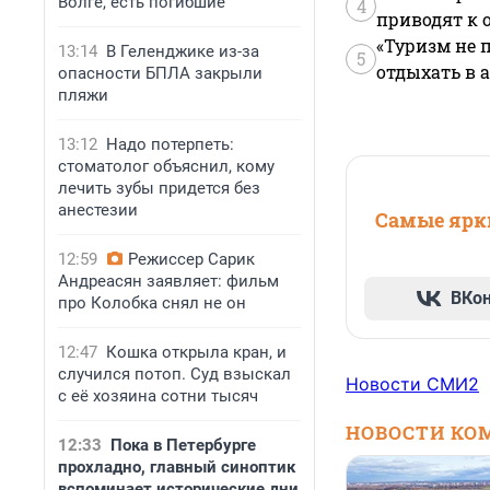
Волге, есть погибшие
4
приводят к 
«Туризм не 
13:14
В Геленджике из-за
5
отдыхать в а
опасности БПЛА закрыли
пляжи
13:12
Надо потерпеть:
стоматолог объяснил, кому
лечить зубы придется без
анестезии
Самые ярки
12:59
Режиссер Сарик
Андреасян заявляет: фильм
ВКо
про Колобка снял не он
12:47
Кошка открыла кран, и
случился потоп. Суд взыскал
Новости СМИ2
с её хозяина сотни тысяч
НОВОСТИ КО
12:33
Пока в Петербурге
прохладно, главный синоптик
вспоминает исторические дни