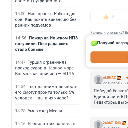
советов нутрициолога
15:00
Наш проект: Работа для
0
сов. Как искать вакансию без
ранних подъемов
Увидели опечатку? В
14:56
Пожар на Ильском НПЗ
Получай награ
потушили. Пострадавших
стало больше
14:47
Турция ограничила
КОММЕНТАР
проход судов в Черное море.
Возможная причина — БПЛА
ALEKAZ
22 января 2021
14:34
Тест на внимательность:
Победой баскетб
его смогут пройти только 5%
Единой лиги ВТБ
человек — вы в их числе?
Редакторы, вы хо
Не играет Эфес в
14:28
Умер отец Месси
А баскетболиста
260871543
14:16
Беспилотник залетел в