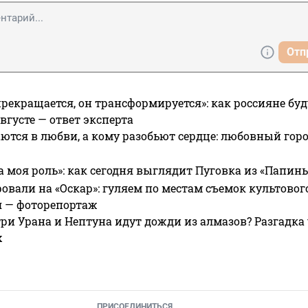
Отп
прекращается, он трансформируется»: как россияне буд
вгусте — ответ эксперта
ются в любви, а кому разобьют сердце: любовный гор
а моя роль»: как сегодня выглядит Пуговка из «Папин
овали на «Оскар»: гуляем по местам съемок культово
я — фоторепортаж
ри Урана и Нептуна идут дожди из алмазов? Разгадка
х
ПРИСОЕДИНИТЬСЯ