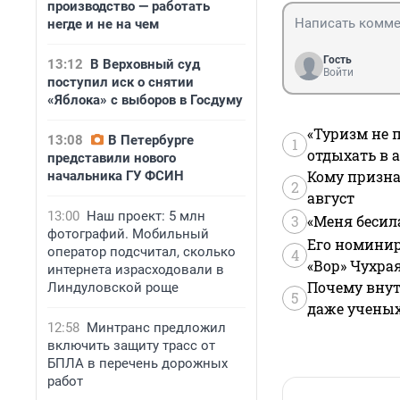
производство — работать
негде и не на чем
Гость
13:12
В Верховный суд
Войти
поступил иск о снятии
«Яблока» с выборов в Госдуму
«Туризм не 
13:08
В Петербурге
1
отдыхать в а
представили нового
Кому призна
начальника ГУ ФСИН
2
август
13:00
Наш проект: 5 млн
3
«Меня бесил
фотографий. Мобильный
Его номинир
оператор подсчитал, сколько
4
«Вор» Чухра
интернета израсходовали в
Почему внут
Линдуловской роще
5
даже учены
12:58
Минтранс предложил
включить защиту трасс от
БПЛА в перечень дорожных
работ