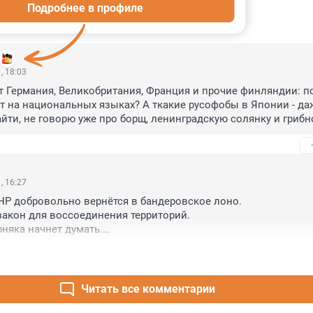
Подробнее в профиле
ИИ
15
, 18:03
Германия, Великобритания, Франция и прочие финляндии: по
 на национальных языках? А ткакие русофобы в Японии - да
айти, не говорю уже про борщ, ленинградскую солянку и грибно
да чего там: даже котлет по-киевски нет - вот какие русофобы
, 16:27
ДНР добровольно вернётся в бандеровское лоно.

кон для воссоединения территорий.

няка начнет думать.

это мечта любого нормального человека на планете.
Читать все комментарии