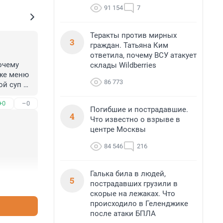
91 154
7
Теракты против мирных
3
граждан. Татьяна Ким
ответила, почему ВСУ атакует
чему 
склады Wildberries
же меню 
86 773
й суп из 
!!
+0
–0
Погибшие и пострадавшие.
4
Что известно о взрыве в
центре Москвы
84 546
216
Галька била в людей,
5
+0
–0
пострадавших грузили в
скорые на лежаках. Что
происходило в Геленджике
после атаки БПЛА