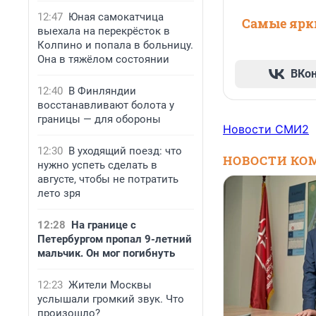
12:47
Юная самокатчица
Самые ярки
выехала на перекрёсток в
Колпино и попала в больницу.
Она в тяжёлом состоянии
ВКо
12:40
В Финляндии
восстанавливают болота у
границы — для обороны
Новости СМИ2
12:30
В уходящий поезд: что
НОВОСТИ КО
нужно успеть сделать в
августе, чтобы не потратить
лето зря
12:28
На границе с
Петербургом пропал 9-летний
мальчик. Он мог погибнуть
12:23
Жители Москвы
услышали громкий звук. Что
произошло?