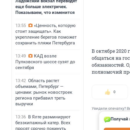
Ладожский вокзал переводят
еще больше электричек.
Показываем, что изменится
13:55
«Ценность, которую
стоит защищать». Как
укрепление берегов поможет
сохранить пляжи Петербурга
В октябре 2020 
13:49
КАД возле
общаться на го
Пулковского шоссе сузят до
обязанностей. 
сентября
полномочий пре
13:42
Область растет
объемами, Петербург —
ценами: рынок новостроек
0
региона прибавил треть
выручки
Увидели опечатку? В
13:36
В Ялте разминируют
Получай 
безэкипажный катер. Всех
просят срочно покинуть