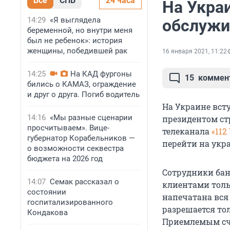
Все
СПБ
24 часа
На Украи
14:29
«Я выглядела
обслужи
беременной, но внутри меня
был не ребенок»: история
женщины, победившей рак
16 января 2021, 11:22
14:25
На КАД фургоны
15
коммен
бились о КАМАЗ, ограждение
и друг о друга. Погиб водитель
На Украине вст
14:16
«Мы разные сценарии
президентом стр
просчитываем». Вице-
телеканала
«112
губернатор Корабельников —
перейти на укр
о возможности секвестра
бюджета на 2026 год
Сотрудники бан
14:07
Семак рассказал о
клиентами толь
состоянии
напечатана вся
госпитализированного
разрешается тол
Кондакова
Приемлемым счи