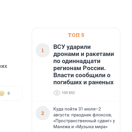
ТОП 5
ВСУ ударили
1
дронами и ракетами
по одиннадцати
оих
регионам России.
Власти сообщили о
погибших и раненых
109 892
0
Куда пойти 31 июля–2
2
августа: праздник флоксов,
«Пространственный сдвиг» у
Манежа и «Музыка мира»