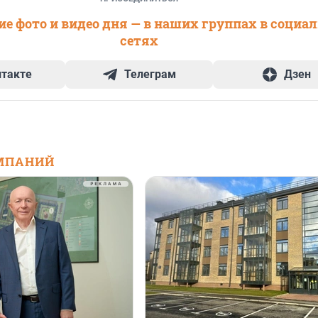
е фото и видео дня — в наших группах в социа
сетях
нтакте
Телеграм
Дзен
МПАНИЙ