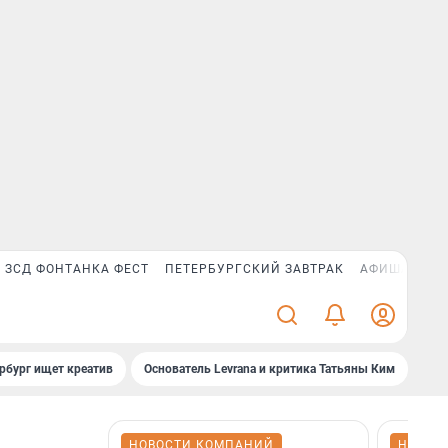
ЗСД ФОНТАНКА ФЕСТ
ПЕТЕРБУРГСКИЙ ЗАВТРАК
АФИША PLUS
рбург ищет креатив
Основатель Levrana и критика Татьяны Ким
Зач
НОВОСТИ КОМПАНИЙ
НОВОС