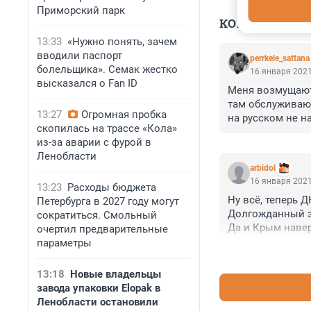
Приморский парк
КОММЕНТАР
13:33
«Нужно понять, зачем
вводили паспорт
perrkele_sattana
болельщика». Семак жестко
16 января 2021
высказался о Fan ID
Меня возмущают 
там обслуживают
13:27
Огромная пробка
на русском не н
скопилась на трассе «Кола»
подосиновиков. 
из-за аварии с фурой в
Ленобласти
arbidol
16 января 2021
13:23
Расходы бюджета
Ну всё, теперь 
Петербурга в 2027 году могут
Долгожданный за
сократиться. Смольный
Да и Крым навер
очертил предварительные
Слушать мову - 
параметры
13:18
Новые владельцы
завода упаковки Elopak в
Ленобласти остановили