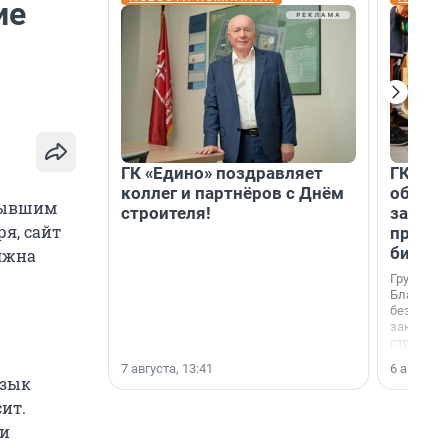
ие
ГК «Едино» поздравляет
ГК «А1
коллег и партнёров с Днём
объеди
 бывшим
строителя!
защит
я, сайт
прогр
биора
олжна
Группа к
Благотв
бездомн
заключил
стратеги
7 августа, 13:41
6 августа,
язык
сит.
 и