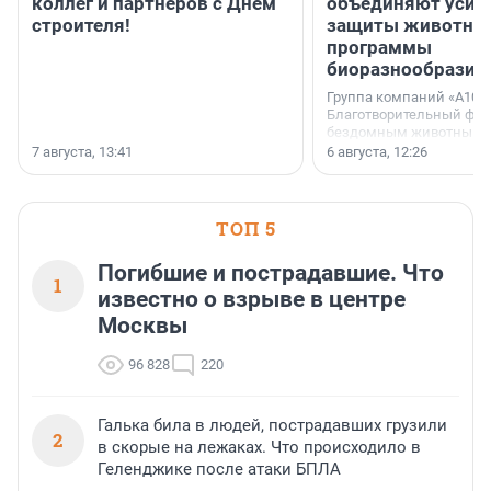
коллег и партнёров с Днём
объединяют усил
строителя!
защиты животных
программы
биоразнообразия
Группа компаний «А101»
Благотворительный фо
бездомным животным 
заключили соглашение
7 августа, 13:41
6 августа, 12:26
стратегическом сотрудн
ТОП 5
Погибшие и пострадавшие. Что
1
известно о взрыве в центре
Москвы
96 828
220
Галька била в людей, пострадавших грузили
2
в скорые на лежаках. Что происходило в
Геленджике после атаки БПЛА