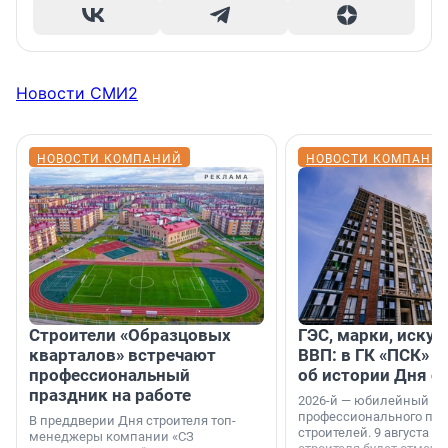
Новости СМИ2
НОВОСТИ КОМПАНИЙ
НОВОСТИ КОМПАНИ
Строители «Образцовых
ГЭС, марки, искус
кварталов» встречают
ВВП: в ГК «ПСК» р
профессиональный
об истории Дня с
праздник на работе
2026-й — юбилейный го
профессионального пр
В преддверии Дня строителя топ-
строителей. 9 августа 2
менеджеры компании «СЗ