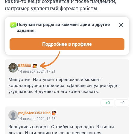
какие-то вещи сохранятся и после пандемии,
например удаленный формат работы.
Получай награды за комментарии и другие 
задания!
0
0
0
0
0
Подробнее в профиле
КОММЕНТАРИИ
14
BSB888
14 января 2021, 17:21
Мишустин: Наступает переломный момент 
коронавирусного кризиса. «Дальше ситуация будет 
ухудшатся». Я думаю он это хотел сказать.
+0
–0
yar_5e4cc335310b6
14 января 2021, 15:53
Вернулись в совок. С трибуны про одно. В жизни 
другое. И эти линии нигде не пересекаются