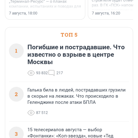
строителя будет отмечат
„Терминал-Ресурс“ — о планах
раз. В ГК «ПСК» напомни
компании, испытаниях и поводах для
появился праздник и к
осторожного оптимизма.
7 августа, 18:00
7 августа, 16:20
поменялась роль строит
ТОП 5
Погибшие и пострадавшие. Что
1
известно о взрыве в центре
Москвы
93 832
217
Галька била в людей, пострадавших грузили
2
в скорые на лежаках. Что происходило в
Геленджике после атаки БПЛА
87 512
15 телесериалов августа — выбор
3
«Фонтанки»: «Коп-звезда», новые «Тед