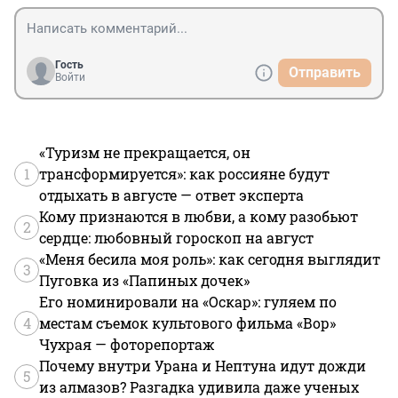
Гость
Отправить
Войти
«Туризм не прекращается, он
1
трансформируется»: как россияне будут
отдыхать в августе — ответ эксперта
Кому признаются в любви, а кому разобьют
2
сердце: любовный гороскоп на август
«Меня бесила моя роль»: как сегодня выглядит
3
Пуговка из «Папиных дочек»
Его номинировали на «Оскар»: гуляем по
4
местам съемок культового фильма «Вор»
Чухрая — фоторепортаж
Почему внутри Урана и Нептуна идут дожди
5
из алмазов? Разгадка удивила даже ученых