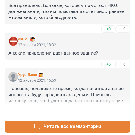
Все правильно. Больные, которым помогают НКО, 
должны знать, что им помогают за счет иностранцев. 
Чтобы знали, кого благодарить.
+0
–0
ost-21
12 января 2021, 18:32
А какие привелегии дает данное звание?
+0
–0
Урус-Баши
12 января 2021, 16:53
Поверьте, недалеко то время, когда почётное звание 
иноагента будут продавать за деньги. Прибыль 
извлекут и те, кто будет продавать соответствующие 
значки в виде звезды Давида с надписью "иноагент". 
+0
–0
Смысл этого звания уже сейчас противоположен 
задуманному: "точно не вор и не пособник".
Читать все комментарии