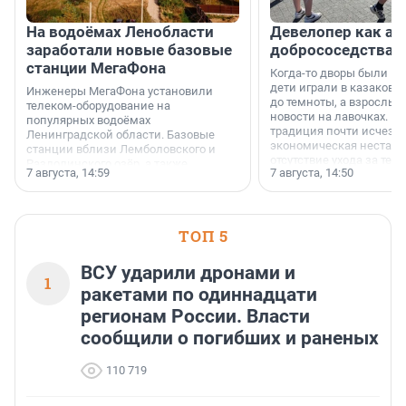
На водоёмах Ленобласти
Девелопер как ар
заработали новые базовые
добрососедства
станции МегаФона
Когда-то дворы были ме
дети играли в казаков-
Инженеры МегаФона установили
до темноты, а взрослые
телеком-оборудование на
новости на лавочках. В 1
популярных водоёмах
традиция почти исчезл
Ленинградской области. Базовые
экономическая нестаби
станции вблизи Лемболовского и
отсутствие ухода за те
Раздолинского озёр, а также
7 августа, 14:59
7 августа, 14:50
сделали своё дело.
недалеко от Большого Тосненского
водопада.
ТОП 5
ВСУ ударили дронами и
1
ракетами по одиннадцати
регионам России. Власти
сообщили о погибших и раненых
110 719