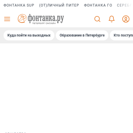
ФОНТАНКА SUP
(ОТ)ЛИЧНЫЙ ПИТЕР
ФОНТАНКА ГО
СЕРЕБР
Куда пойти на выходных
Образование в Петербурге
Кто поступ