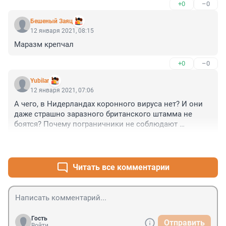
+0
–0
Бешеный Заяц
12 января 2021, 08:15
Маразм крепчал
+0
–0
Yubilar
12 января 2021, 07:06
А чего, в Нидерландах коронного вируса нет? И они 
даже страшно заразного британского штамма не 
боятся? Почему пограничники не соблюдают 
безопасную дистанцию, и не только не носят 
+0
–0
костюмы химзащиты, но даже позволяют себе 
общаться с прибывающими из Британии вообще без 
намордников?
Читать все комментарии
Гость
Отправить
Войти