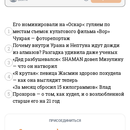
Его номинировали на «Оскар»: гуляем по
1
местам съемок культового фильма «Вор»
Чухрая — фоторепортаж
Почему внутри Урана и Нептуна идут дожди
2
из алмазов? Разгадка удивила даже ученых
«Дед разбушевался»: SHAMAN довел Мизулину
3
— что он натворил
«Я крутая»: певица Жасмин здорово похудела
4
— как она выглядит теперь
«За месяц сбросил 15 килограммов»: Влад
5
Прохоров — о том, как худел, и о возлюбленной
старше его на 21 год
ПРИСОЕДИНИТЬСЯ