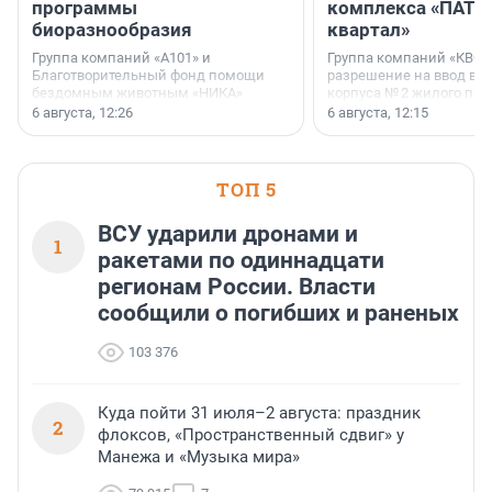
программы
комплекса «ПАТИ
биоразнообразия
квартал»
Группа компаний «А101» и
Группа компаний «КВС»
Благотворительный фонд помощи
разрешение на ввод в 
бездомным животным «НИКА»
корпуса № 2 жилого про
заключили соглашение о
Уютный квартал», расп
6 августа, 12:26
6 августа, 12:15
стратегическом сотрудничестве.
Всеволожском районе
Ленинградской области
ТОП 5
ВСУ ударили дронами и
1
ракетами по одиннадцати
регионам России. Власти
сообщили о погибших и раненых
103 376
Куда пойти 31 июля–2 августа: праздник
2
флоксов, «Пространственный сдвиг» у
Манежа и «Музыка мира»