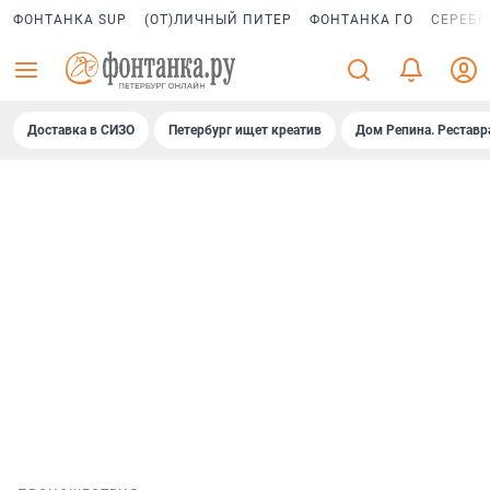
ФОНТАНКА SUP
(ОТ)ЛИЧНЫЙ ПИТЕР
ФОНТАНКА ГО
СЕРЕБР
Доставка в СИЗО
Петербург ищет креатив
Дом Репина. Реставр