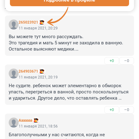
КОММЕНТАРИИ
9
265023921
11 января 2021, 20:29
Вы можете тут много рассуждать.

Это трагедия и мать 5 минут не заходила в ванную. 
Остальное выясняют медики.

Как теперь им жить с этим... время покажет. Надеюсь 
+0
–0
справятся
264903671
11 января 2021, 20:19
Не судите. ребенок может элементарно в обморок 
упасть, перегреться в ванной, просто поскользнуться 
и удариться. Другое дело, что оставлять ребенка 
одного в ванной даже в таком возрасте опасно. Они 
+0
–0
любят играть в воде, тащат туда кучу игрушек и могут 
затихнуть играя, что и забудешь что в ванной кто-то 
Ааааааа
находится.
11 января 2021, 18:56
Благополучными у нас считаются, когда не 