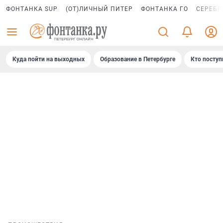
ФОНТАНКА SUP
(ОТ)ЛИЧНЫЙ ПИТЕР
ФОНТАНКА ГО
СЕРЕБР
Куда пойти на выходных
Образование в Петербурге
Кто поступ