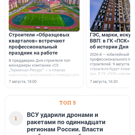
Строители «Образцовых
ГЭС, марки, искус
кварталов» встречают
ВВП: в ГК «ПСК» р
профессиональный
об истории Дня с
праздник на работе
2026-й — юбилейный го
профессионального пр
В преддверии Дня строителя топ-
строителей. 9 августа 2
менеджеры компании «СЗ
строителя будет отмечат
„Терминал-Ресурс“ — о планах
раз. В ГК «ПСК» напомни
компании, испытаниях и поводах для
появился праздник и к
осторожного оптимизма.
7 августа, 18:00
7 августа, 16:20
поменялась роль строит
ТОП 5
ВСУ ударили дронами и
1
ракетами по одиннадцати
регионам России. Власти