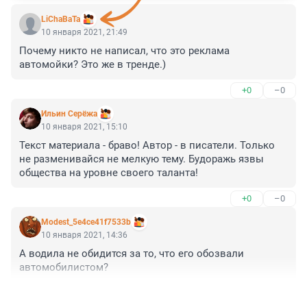
LiChaBaTa
10 января 2021, 21:49
Почему никто не написал, что это реклама 
автомойки? Это же в тренде.)
+0
–0
Ильин Серёжа
10 января 2021, 15:10
Текст материала - браво! Автор - в писатели. Только 
не разменивайся не мелкую тему. Будоражь язвы 
общества на уровне своего таланта!
+0
–0
Modest_5e4ce41f7533b
10 января 2021, 14:36
А водила не обидится за то, что его обозвали 
автомобилистом?
+0
–0