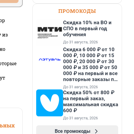
ПРОМОКОДЫ
ор
Скидка 10% на ВО и
СПО в первый год
обучения
 из
До 31 августа, 2026
но
Скидка 6 000 ₽ от 10
000 ₽, 10 000 ₽ от 15
000 ₽, 20 000 ₽ от 30
которые
000 ₽ и 35 000 ₽ от 50
000 ₽ на первый и все
ут
повторные заказы по
промокоду НАБЕРИ
До 31 августа, 2026
Скидка 50% от 800 ₽
на первый заказ,
максимальная скидка
600 ₽
До 31 августа, 2026
льных
Все промокоды