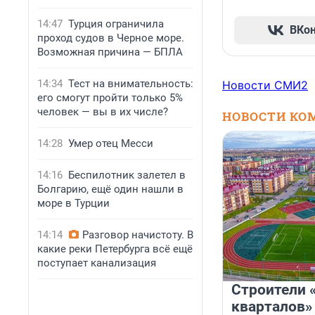
14:47
Турция ограничила
ВКо
проход судов в Черное море.
Возможная причина — БПЛА
14:34
Тест на внимательность:
Новости СМИ2
его смогут пройти только 5%
человек — вы в их числе?
НОВОСТИ КО
14:28
Умер отец Месси
14:16
Беспилотник залетел в
Болгарию, ещё один нашли в
море в Турции
14:14
Разговор начистоту. В
какие реки Петербурга всё ещё
поступает канализация
Строители 
кварталов»