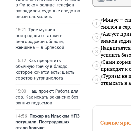
в Финском заливе, телефон
разрядился, судовые средства
связи сломались
«Минус — сл
1
снялся в се
15:21
Трое мужчин
«Август при
пострадали от атаки в
2
знаков зоди
Белгородской области,
женщина — в Брянской
Надвигается
3
усилить без
15:12
Как превратить
«Сами корми
4
обычную гречку в блюдо,
приводят к 
которое хочется есть: шесть
«Туризм не 
советов нутрициолога
5
отдыхать в а
15:00
Наш проект: Работа для
сов. Как искать вакансию без
ранних подъемов
14:56
Пожар на Ильском НПЗ
Самые ярки
потушили. Пострадавших
стало больше