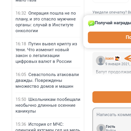
мало газа
Увидели опечатку? В
16:32
Операция пошла не по
плану, и это спасло мужчине
Получай награды
органы: случай в Институте
онкологии
По
КОММЕНТАР
16:18
Путин вывел крипту из
тени. Что изменит новый
закон о легализации
isaon
цифровых валют в России
9 января 2021,
Батут продолжае
16:05
Севастополь атаковали
дважды. Повреждены
множество домов и машин
15:50
Школьникам пообещали
необычно длинные осенние
каникулы
15:36
История от МЧС:
Гость
одинокий яхтсмен сел на мель
Войти