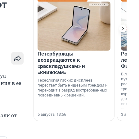
от
Петербуржцы
Россия
возвращаются к
летят 
«раскладушкам» и
Фидж
«книжкам»
В летнем
нул
путешест
Технология гибких дисплеев
ния в ее
расширил
перестает быть нишевым трендом и
традици
переходит в разряд востребованных
курортам
повседневных решений.
дальние 
острова 
свидетел
МегаФона
5 августа, 13:56
3 августа,
вали от