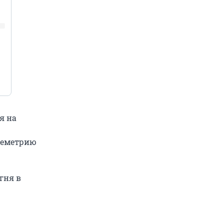
я на
елеметрию
гня в