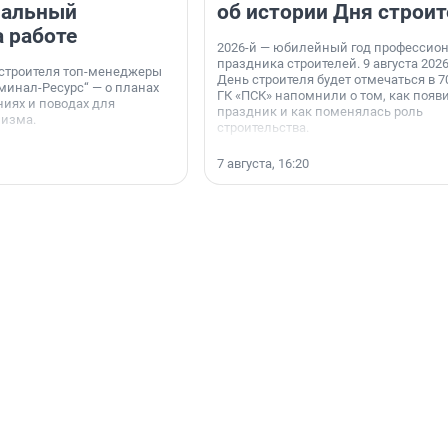
нальный
об истории Дня строит
а работе
2026-й — юбилейный год профессио
праздника строителей. 9 августа 2026
 строителя топ-менеджеры
День строителя будет отмечаться в 70
минал-Ресурс“ — о планах
ГК «ПСК» напомнили о том, как появ
иях и поводах для
праздник и как поменялась роль
мизма.
строительства.
7 августа, 16:20