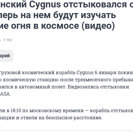
нский Cygnus отстыковался 
ерь на нем будут изучать
е огня в космосе (видео)
7 791
арий
рузовой космический корабль Cygnus 6 января поки
космическую станцию после трехмесячного пребыва
авился в автономный полет. Видеозапись отстыковки
ASA.
и в 18:10 по московскому времени — корабль отстыко
анции и отвели на безопасное расстояние.