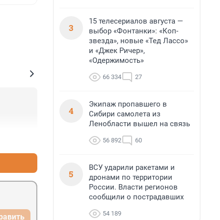
15 телесериалов августа —
3
выбор «Фонтанки»: «Коп-
звезда», новые «Тед Лассо»
и «Джек Ричер»,
«Одержимость»
66 334
27
Экипаж пропавшего в
4
Сибири самолета из
Ленобласти вышел на связь
+0
–0
56 892
60
ВСУ ударили ракетами и
5
дронами по территории
России. Власти регионов
сообщили о пострадавших
54 189
равить