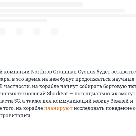
us
orthropGrumman
/0Pl6Oe2msv
компании Northrop Grumman Cygnus будет оставатьс
варя, в это время на нем будут продолжаться научные
В частности, на корабле начнут собирать бортовую т
новых технологий SharkSat — потенциально их смогут
ласти 5G, а также для коммуникаций между Землей и
 того, на корабле
планируют
исследовать поведение о
огравитации.