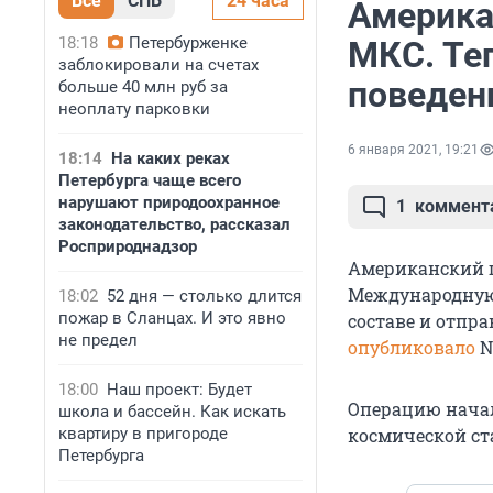
Все
СПБ
24 часа
Америка
18:18
Петербурженке
МКС. Теп
заблокировали на счетах
поведени
больше 40 млн руб за
неоплату парковки
6 января 2021, 19:21
18:14
На каких реках
Петербурга чаще всего
нарушают природоохранное
1
коммент
законодательство, рассказал
Росприроднадзор
Американский г
Международную 
18:02
52 дня — столько длится
пожар в Сланцах. И это явно
составе и отпр
не предел
опубликовало
N
18:00
Наш проект: Будет
Операцию начал
школа и бассейн. Как искать
квартиру в пригороде
космической ст
Петербурга