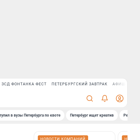
ЗСД ФОНТАНКА ФЕСТ
ПЕТЕРБУРГСКИЙ ЗАВТРАК
АФИША PLUS
тупил в вузы Петербурга по квоте
Петербург ищет креатив
Рейтинги
НОВОСТИ КОМПАНИЙ
НОВОС