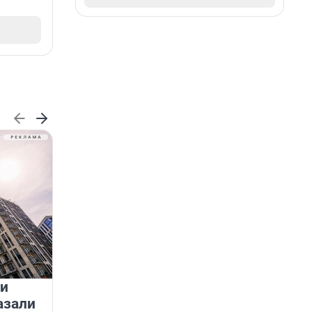
 и
На водоёмах Ленобласти
азали
заработали новые базовые