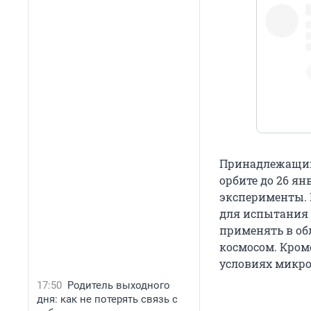
#Cygn
@N
@Space_Station
pic.twitter.com
Принадлежащий 
орбите до 26 ян
эксперименты. 
для испытания 
применять в об
космосом. Кроме
условиях микр
17:50
Родитель выходного
дня: как не потерять связь с