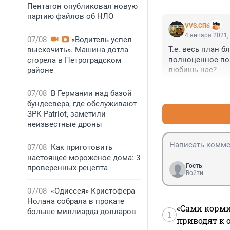
Пентагон опубликовал новую
партию файлов об НЛО
VVS.СПб
4 января 2021,
07/08
«Водитель успел
Т.е. весь план б
выскочить». Машина дотла
полноценное пок
сгорела в Петроградском
любишь нас?
районе
07/08
В Германии над базой
бундесвера, где обслуживают
ЗРК Patriot, заметили
неизвестные дроны
07/08
Как приготовить
настоящее мороженое дома: 3
Гость
проверенных рецепта
Войти
07/08
«Одиссея» Кристофера
Нолана собрала в прокате
«Сами корми
больше миллиарда долларов
1
приводят к 