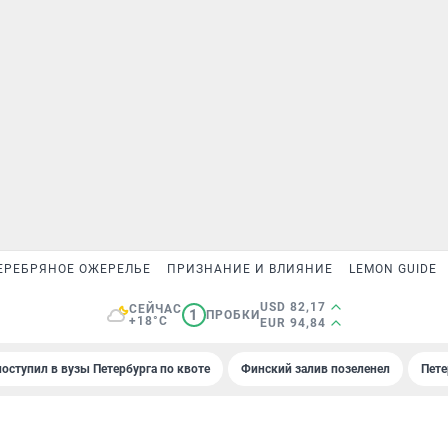
ЕРЕБРЯНОЕ ОЖЕРЕЛЬЕ
ПРИЗНАНИЕ И ВЛИЯНИЕ
LEMON GUIDE
USD 82,17
СЕЙЧАС
1
ПРОБКИ
+18°C
EUR 94,84
поступил в вузы Петербурга по квоте
Финский залив позеленел
Пете
9