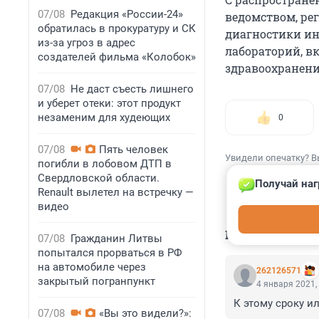
07/08
Редакция «России-24»
ведомством, ре
обратилась в прокуратуру и СК
диагностики ин
из-за угроз в адрес
лабораторий, 
создателей фильма «Колобок»
здравоохранени
07/08
Не даст съесть лишнего
и уберет отеки: этот продукт
незаменим для худеющих
0
07/08
Пять человек
Увидели опечатку? В
погибли в лобовом ДТП в
Свердловской области.
Получай наг
Renault вылетел на встречку —
видео
КОММЕНТАР
07/08
Гражданин Литвы
попытался прорваться в РФ
на автомобиле через
262126571
закрытый погранпункт
4 января 2021,
К этому сроку ил
07/08
«Вы это видели?»: