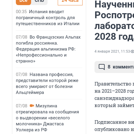
Все
СПБ
24 часа
Наученн
00:35
Испания вводит
Роспотр
пограничный контроль для
лаборат
путешественников из Италии
2028 год
07/08
Во Французских Альпах
погибла россиянка.
Федерация альпинизма РФ:
4 января 2021, 11:53
«Непрофессионально и
странно»
8
коммент
07/08
Названа профессия,
представители которой реже
Правительство 
всего умирают от болезни
на 2021–2028 г
Альцгеймера
санэпиднадзора
который займет
07/08
Мизулина
отреагировала на сообщения
о выдворении «веселого
Подписанное в
молочника» Джастаса
опубликовано н
Уолкера из РФ