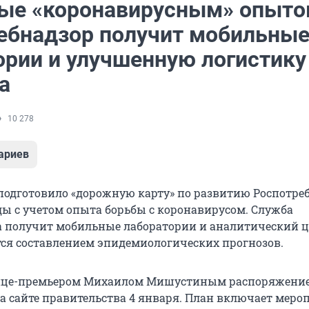
ые «коронавирусным» опыто
ебнадзор получит мобильны
ории и улучшенную логистику
а
10 278
ариев
подготовило «дорожную карту» по развитию Роспотре
оды с учетом опыта борьбы с коронавирусом. Служба
 получит мобильные лаборатории и аналитический ц
ся составлением эпидемиологических прогнозов.
ице-премьером Михаилом Мишустиным распоряжени
а сайте правительства 4 января. План включает меро