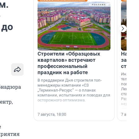
м.
е
 до
Строители «Образцовых
На вод
кварталов» встречают
зарабо
профессиональный
станци
праздник на работе
Инженер
телеком-
В преддверии Дня строителя топ-
популярн
менеджеры компании «СЗ
бнадзора
Ленингра
„Терминал-Ресурс“ — о планах
станции 
компании, испытаниях и поводах для
Раздолин
осторожного оптимизма.
ентр,
недалеко
водопада
7 августа, 18:00
7 августа,
е
приятия