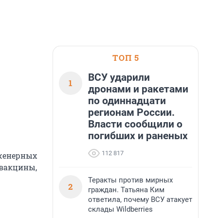
ТОП 5
ВСУ ударили
1
дронами и ракетами
по одиннадцати
регионам России.
Власти сообщили о
погибших и раненых
112 817
нженерных
 вакцины,
Теракты против мирных
2
граждан. Татьяна Ким
ответила, почему ВСУ атакует
склады Wildberries