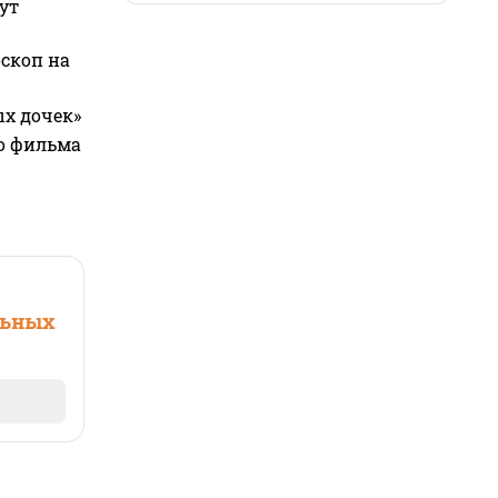
ут
оскоп на
ых дочек»
го фильма
льных