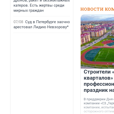
дронов, ракет и безэкипажных
катеров. Есть жертвы среди
НОВОСТИ КО
мирных граждан
07/08
Суд в Петербурге заочно
арестовал Лидию Невзорову*
Строители 
кварталов»
профессио
праздник н
В преддверии Дня
компании «СЗ „Тер
компании, испытан
осторожного опти