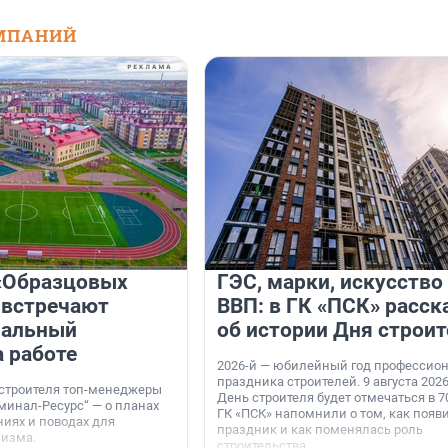
МПАНИЙ
«Образцовых
ГЭС, марки, искусство
 встречают
ВВП: в ГК «ПСК» расск
нальный
об истории Дня строит
а работе
2026-й — юбилейный год профессио
праздника строителей. 9 августа 2026
 строителя топ-менеджеры
День строителя будет отмечаться в 70
минал-Ресурс“ — о планах
ГК «ПСК» напомнили о том, как появ
иях и поводах для
праздник и как поменялась роль
мизма.
строительства.