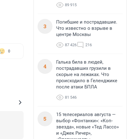
89 915
Погибшие и пострадавшие.
3
Что известно о взрыве в
центре Москвы
87 426
216
0
Галька била в людей,
4
пострадавших грузили в
скорые на лежаках. Что
происходило в Геленджике
после атаки БПЛА
81 546
15 телесериалов августа —
5
выбор «Фонтанки»: «Коп-
звезда», новые «Тед Лассо»
и «Джек Ричер»,