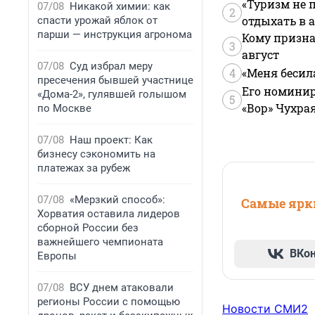
«Туризм не 
07/08
Никакой химии: как
2
отдыхать в а
спасти урожай яблок от
парши — инструкция агронома
Кому призна
3
август
07/08
Суд избрал меру
4
«Меня бесил
пресечения бывшей участнице
Его номинир
«Дома-2», гулявшей голышом
5
«Вор» Чухра
по Москве
07/08
Наш проект: Как
бизнесу сэкономить на
платежах за рубеж
07/08
«Мерзкий способ»:
Самые ярки
Хорватия оставила лидеров
сборной России без
важнейшего чемпионата
ВКо
Европы
07/08
ВСУ днем атаковали
регионы России с помощью
Новости СМИ2