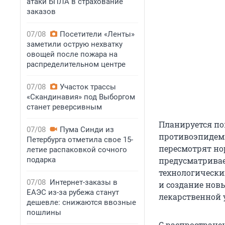
атаки БПЛА в страхование
заказов
07/08
Посетители «Ленты»
заметили острую нехватку
овощей после пожара на
распределительном центре
07/08
Участок трассы
«Скандинавия» под Выборгом
станет реверсивным
Планируется по
07/08
Пума Синди из
противоэпидеми
Петербурга отметила свое 15-
пересмотрят но
летие распаковкой сочного
подарка
предусматривае
технологически
07/08
Интернет-заказы в
и создание нов
ЕАЭС из-за рубежа станут
лекарственной 
дешевле: снижаются ввозные
пошлины
С распростране