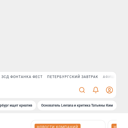
ЗСД ФОНТАНКА ФЕСТ
ПЕТЕРБУРГСКИЙ ЗАВТРАК
АФИША PLUS
рбург ищет креатив
Основатель Levrana и критика Татьяны Ким
Зач
НОВОСТИ КОМПАНИЙ
НОВОС