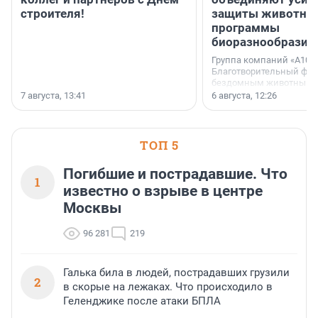
строителя!
защиты животных
программы
биоразнообразия
Группа компаний «А101»
Благотворительный фо
бездомным животным 
заключили соглашение
7 августа, 13:41
6 августа, 12:26
стратегическом сотрудн
ТОП 5
Погибшие и пострадавшие. Что
1
известно о взрыве в центре
Москвы
96 281
219
Галька била в людей, пострадавших грузили
2
в скорые на лежаках. Что происходило в
Геленджике после атаки БПЛА