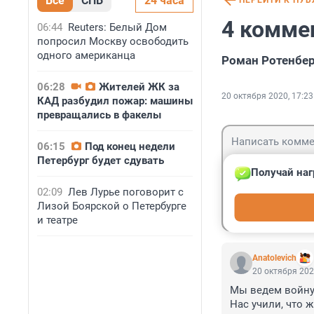
Все
СПБ
24 часа
ПЕРЕЙТИ К ПУ
4 комме
06:44
Reuters: Белый Дом
попросил Москву освободить
одного американца
Роман Ротенбер
06:28
Жителей ЖК за
20 октября 2020, 17:23
КАД разбудил пожар: машины
превращались в факелы
06:15
Под конец недели
Петербург будет сдувать
Получай наг
02:09
Лев Лурье поговорит с
Гость
Лизой Боярской о Петербурге
Войти
и театре
Anatolevich
20 октября 202
Мы ведем войну 
Нас учили, что жи