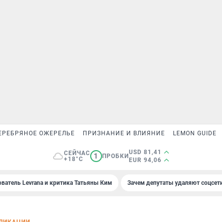
ЕРЕБРЯНОЕ ОЖЕРЕЛЬЕ
ПРИЗНАНИЕ И ВЛИЯНИЕ
LEMON GUIDE
USD 81,41
СЕЙЧАС
1
ПРОБКИ
+18°C
EUR 94,06
ователь Levrana и критика Татьяны Ким
Зачем депутаты удаляют соцсет