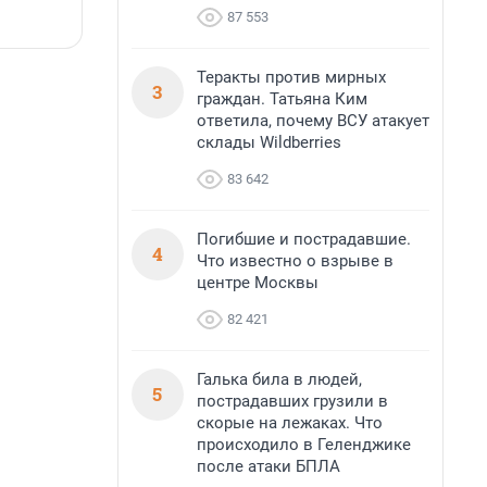
с
87 553
6 августа, 16:07
6
Теракты против мирных
3
граждан. Татьяна Ким
ответила, почему ВСУ атакует
склады Wildberries
83 642
Погибшие и пострадавшие.
4
Что известно о взрыве в
центре Москвы
82 421
Галька била в людей,
5
пострадавших грузили в
скорые на лежаках. Что
происходило в Геленджике
после атаки БПЛА