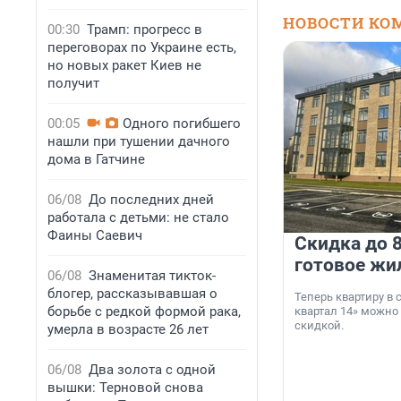
НОВОСТИ КО
00:30
Трамп: прогресс в
переговорах по Украине есть,
но новых ракет Киев не
получит
00:05
Одного погибшего
нашли при тушении дачного
дома в Гатчине
06/08
До последних дней
работала с детьми: не стало
Фаины Саевич
Скидка до 8
готовое жи
06/08
Знаменитая тикток-
блогер, рассказывавшая о
Теперь квартиру в
борьбе с редкой формой рака,
квартал 14» можно
скидкой.
умерла в возрасте 26 лет
06/08
Два золота с одной
вышки: Терновой снова