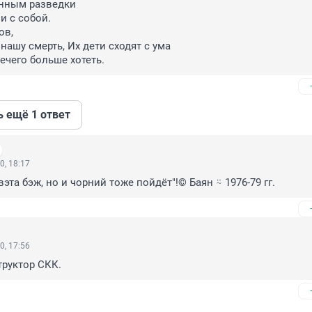
нным разведки

 с собой.

в,

нашу смерть, Их дети сходят с ума

нечего больше хотеть.
ь ещё 1 ответ
0, 18:17
эта бэж, но и чорний тоже пойдёт"!© Баян ⍨ 1976-79 гг.
0, 17:56
труктор СКК.