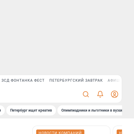
ЗСД ФОНТАНКА ФЕСТ
ПЕТЕРБУРГСКИЙ ЗАВТРАК
АФИША PLUS
и
Петербург ищет креатив
Олимпиадники и льготники в вузах СПб
НОВОСТИ КОМПАНИЙ
НОВОС