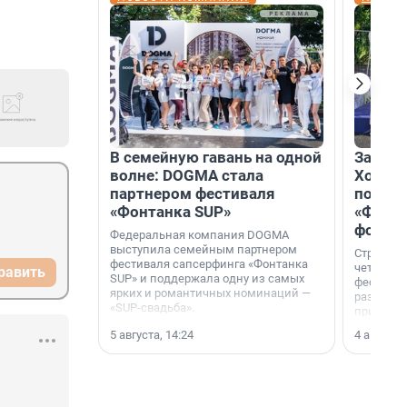
В семейную гавань на одной
Зажгли
волне: DOGMA стала
Холдин
партнером фестиваля
посети
«Фонтанка SUP»
«Фонта
фотоз
Федеральная компания DOGMA
выступила семейным партнером
Строител
фестиваля сапсерфинга «Фонтанка
четверты
равить
SUP» и поддержала одну из самых
фестивал
ярких и романтичных номинаций —
раз комп
«SUP-свадьба».
привезти
и подари
5 августа, 14:24
4 августа,
посетите
необычно