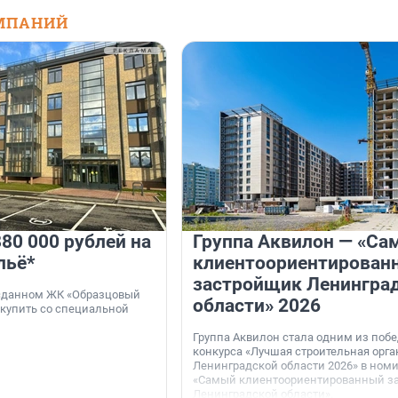
МПАНИЙ
80 000 рублей на
Группа Аквилон — «Са
льё*
клиентоориентирован
застройщик Ленингра
 сданном ЖК «Образцовый
области» 2026
 купить со специальной
Группа Аквилон стала одним из поб
конкурса «Лучшая строительная орг
Ленинградской области 2026» в ном
«Самый клиентоориентированный з
Ленинградской области».