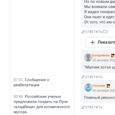
Но по новым да
Мы воевали сами
Я видел генерало
Они пьют и едят 
От того, что им 
ОТВЕТИТЬ
1
Показат
Батарейкин
20 октября 202
"Малчик хотэл цв
ОТВЕТИТЬ
01:01
Сообщение о
реабилитации
Fenomen
20 октября 202
00:46
Российские ученые
Главный реконс
предложили создать на Луне
«кладбище» для космического
ОТВЕТИТЬ
мусора