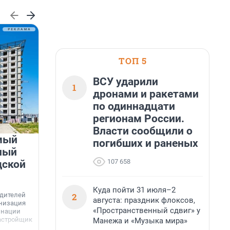
ТОП 5
ВСУ ударили
1
дронами и ракетами
по одиннадцати
регионам России.
Власти сообщили о
мый
«Лучший проект КРТ»
погибших и раненых
ный
Ленобласти — микрорайон
107 658
дской
«Город Звёзд»
Победителем профессионального конкурса
Куда пойти 31 июля–2
«Лучшая строительная организация 2025 года»
2
едителей
в номинации «За лучший проект комплексного
августа: праздник флоксов,
анизация
развития территорий» стал жилой микрорайон
Г
«Пространственный сдвиг» у
инации
«Город Звёзд».
астройщик
Манежа и «Музыка мира»
з