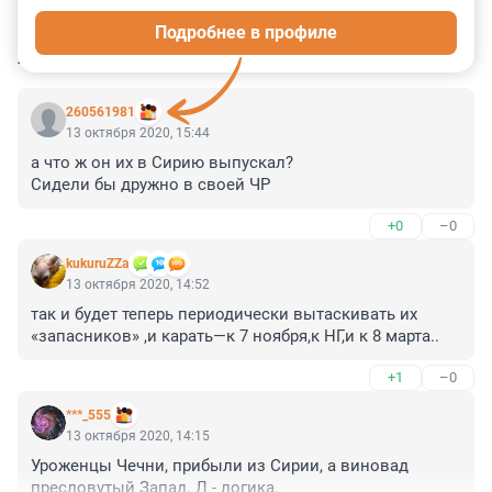
Подробнее в профиле
КОММЕНТАРИИ
8
260561981
13 октября 2020, 15:44
а что ж он их в Сирию выпускал? 

Сидели бы дружно в своей ЧР
+0
–0
kukuruZZa
13 октября 2020, 14:52
так и будет теперь периодически вытаскивать их 
«запасников» ,и карать—к 7 ноября,к НГ,и к 8 марта..
+1
–0
***_555
13 октября 2020, 14:15
Уроженцы Чечни, прибыли из Сирии, а виновад 
пресловутый Запад. Л - логика.