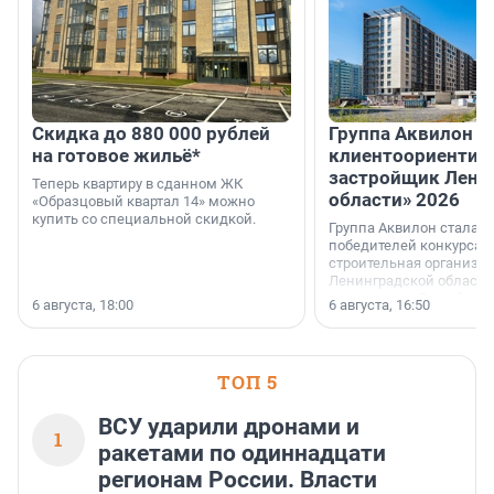
Скидка до 880 000 рублей
Группа Аквилон 
на готовое жильё*
клиентоориентир
застройщик Лени
Теперь квартиру в сданном ЖК
области» 2026
«Образцовый квартал 14» можно
купить со специальной скидкой.
Группа Аквилон стала 
победителей конкурса 
строительная организа
Ленинградской области 
номинации «Самый
6 августа, 18:00
6 августа, 16:50
клиентоориентированн
застройщик Ленинград
области».
ТОП 5
ВСУ ударили дронами и
1
ракетами по одиннадцати
регионам России. Власти