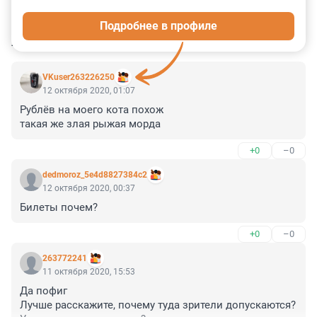
0
0
0
0
0
Подробнее в профиле
КОММЕНТАРИИ
4
VKuser263226250
12 октября 2020, 01:07
Рублёв на моего кота похож

такая же злая рыжая морда
+0
–0
dedmoroz_5e4d8827384c2
12 октября 2020, 00:37
Билеты почем?
+0
–0
263772241
11 октября 2020, 15:53
Да пофиг

Лучше расскажите, почему туда зрители допускаются? 