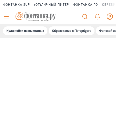
ФОНТАНКА SUP
(ОТ)ЛИЧНЫЙ ПИТЕР
ФОНТАНКА ГО
СЕРЕБР
Куда пойти на выходных
Образование в Петербурге
Финский за