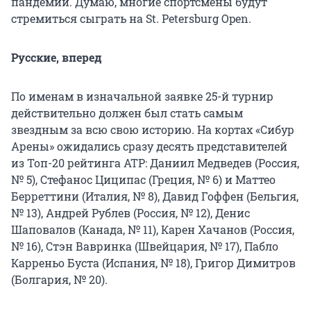
пандемии. Думаю, многие спортсмены будут
стремиться сыграть на St. Petersburg Open.
Русские, вперед
По именам в изначальной заявке 25-й турнир
действительно должен был стать самым
звездным за всю свою историю. На кортах «Сибур
Арены» ожидались сразу десять представителей
из Топ-20 рейтинга ATP: Даниил Медведев (Россия,
№ 5), Стефанос Циципас (Греция, № 6) и Маттео
Берреттини (Италия, № 8), Давид Гоффен (Бельгия,
№ 13), Андрей Рублев (Россия, № 12), Денис
Шаповалов (Канада, № 11), Карен Хачанов (Россия,
№ 16), Стэн Вавринка (Швейцария, № 17), Пабло
Карреньо Буста (Испания, № 18), Григор Димитров
(Болгария, № 20).