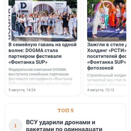
В семейную гавань на одной
Зажгли в стиле ди
волне: DOGMA стала
Холдинг «РСТИ» 
партнером фестиваля
посетителей фест
«Фонтанка SUP»
«Фонтанка SUP» я
фотозоной
Федеральная компания DOGMA
выступила семейным партнером
Строительный холдинг 
фестиваля сапсерфинга «Фонтанка
четвертый раз стал пар
SUP» и поддержала одну из самых
фестиваля «Фонтанка S
ярких и романтичных номинаций —
раз компания стремится
5 августа, 14:24
4 августа, 12:13
«SUP-свадьба».
привезти корпоративну
и подарить настоящий 
посетителям фестиваля
необычной фотозоне.
ТОП 5
ВСУ ударили дронами и
1
ракетами по одиннадцати