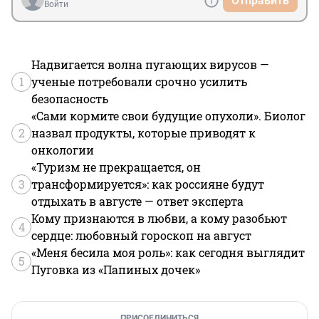
Отправить
А наземный переход? где, у 2х жилых комплексов?? 
Войти
Вы хотите, чтобы мамы с колясками до скончался 
века вас проклинали??

А вырубленные деревья на обочинах? Сейчас 
Надвигается волна пугающих вирусов —
пешеходная дорожка за деревьями, дети на великах, 
1
ученые потребовали срочно усилить
мамы не боятся, а будет по обеим сторонам, чего 
безопасность
нафиг не надо, и вплотную к машинам!

«Сами кормите свои будущие опухоли». Биолог
2
Прошу, как житель - НЕ НАДО!!
назвал продукты, которые приводят к
онкологии
«Туризм не прекращается, он
3
трансформируется»: как россияне будут
отдыхать в августе — ответ эксперта
Кому признаются в любви, а кому разобьют
4
сердце: любовный гороскоп на август
«Меня бесила моя роль»: как сегодня выглядит
5
Пуговка из «Папиных дочек»
ПРИСОЕДИНИТЬСЯ