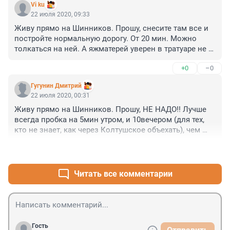
Vi ku
22 июля 2020, 09:33
Живу прямо на Шинников. Прошу, снесите там все и 
постройте нормальную дорогу. От 20 мин. Можно 
толкаться на ней. А яжматерей уверен в тратуаре не 
обидят. Иначе автодор заклюют.
+0
–0
Гугунин Дмитрий
22 июля 2020, 00:31
Живу прямо на Шинников. Прошу, НЕ НАДО!! Лучше 
всегда пробка на 5мин утром, и 10вечером (для тех, 
кто не знает, как через Колтушское объехать), чем 
месяцы не выехать/не въехать, а потом все тоже, ибо 
+0
–0
ПЕРЕКРЕСТКИ С КОЛТУШСКИМ И НА ЩЕГЛОВО 
ОСТАНУТСЯ!! Они держат движение, каждый день 
езжу. 

Читать все комментарии
А 3 аварии одновременно на этом километре вы не 
видели?? Это при небольшой скорости и 2х 
пешеходных светофорах! 

Гость