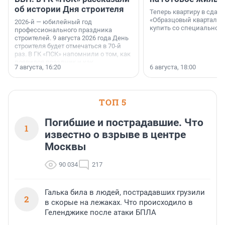
об истории Дня строителя
Теперь квартиру в сда
«Образцовый квартал 1
2026-й — юбилейный год
купить со специальной 
профессионального праздника
строителей. 9 августа 2026 года День
строителя будет отмечаться в 70-й
раз. В ГК «ПСК» напомнили о том, как
появился праздник и как
7 августа, 16:20
6 августа, 18:00
поменялась роль строительства.
ТОП 5
Погибшие и пострадавшие. Что
1
известно о взрыве в центре
Москвы
90 034
217
Галька била в людей, пострадавших грузили
2
в скорые на лежаках. Что происходило в
Геленджике после атаки БПЛА