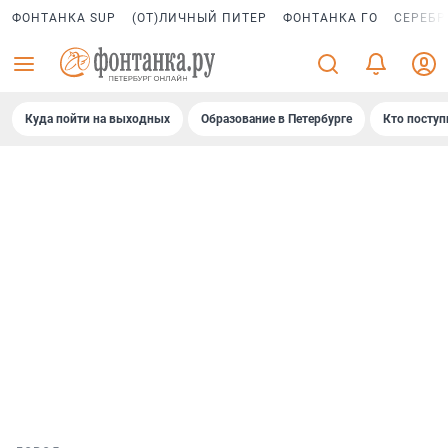
ФОНТАНКА SUP
(ОТ)ЛИЧНЫЙ ПИТЕР
ФОНТАНКА ГО
СЕРЕБР
Куда пойти на выходных
Образование в Петербурге
Кто поступ