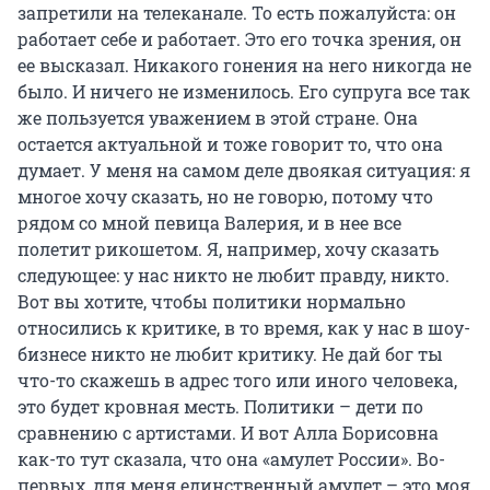
запретили на телеканале. То есть пожалуйста: он
работает себе и работает. Это его точка зрения, он
ее высказал. Никакого гонения на него никогда не
было. И ничего не изменилось. Его супруга все так
же пользуется уважением в этой стране. Она
остается актуальной и тоже говорит то, что она
думает. У меня на самом деле двоякая ситуация: я
многое хочу сказать, но не говорю, потому что
рядом со мной певица Валерия, и в нее все
полетит рикошетом. Я, например, хочу сказать
следующее: у нас никто не любит правду, никто.
Вот вы хотите, чтобы политики нормально
относились к критике, в то время, как у нас в шоу-
бизнесе никто не любит критику. Не дай бог ты
что-то скажешь в адрес того или иного человека,
это будет кровная месть. Политики – дети по
сравнению с артистами. И вот Алла Борисовна
как-то тут сказала, что она «амулет России». Во-
первых, для меня единственный амулет – это моя