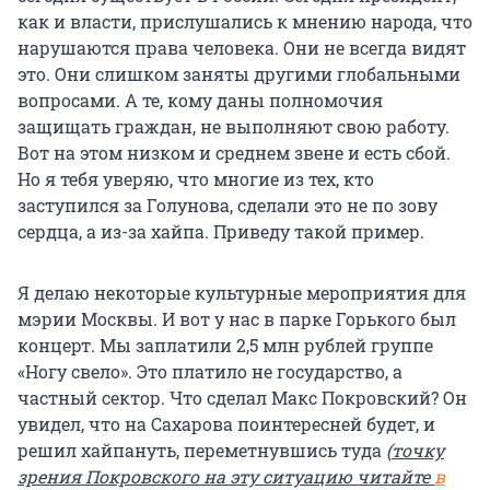
как и власти, прислушались к мнению народа, что
нарушаются права человека. Они не всегда видят
это. Они слишком заняты другими глобальными
вопросами. А те, кому даны полномочия
защищать граждан, не выполняют свою работу.
Вот на этом низком и среднем звене и есть сбой.
Но я тебя уверяю, что многие из тех, кто
заступился за Голунова, сделали это не по зову
сердца, а из-за хайпа. Приведу такой пример.
Я делаю некоторые культурные мероприятия для
мэрии Москвы. И вот у нас в парке Горького был
концерт. Мы заплатили 2,5 млн рублей группе
«Ногу свело». Это платило не государство, а
частный сектор. Что сделал Макс Покровский? Он
увидел, что на Сахарова поинтересней будет, и
решил хайпануть, переметнувшись туда
(
точку
зрения Покровского на эту ситуацию читайте
в