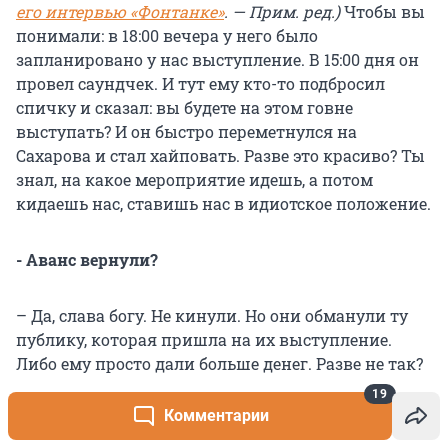
его интервью «Фонтанке»
. — Прим. ред.)
Чтобы вы
понимали: в 18:00 вечера у него было
запланировано у нас выступление. В 15:00 дня он
провел саундчек. И тут ему кто-то подбросил
спичку и сказал: вы будете на этом говне
выступать? И он быстро переметнулся на
Сахарова и стал хайповать. Разве это красиво? Ты
знал, на какое мероприятие идешь, а потом
кидаешь нас, ставишь нас в идиотское положение.
- Аванс вернули?
– Да, слава богу. Не кинули. Но они обманули ту
публику, которая пришла на их выступление.
Либо ему просто дали больше денег. Разве не так?
Это называется запрос на правду? Поверьте, не все
19
артисты ходили на Сахарова из-за своих
Комментарии
убеждений. Они это делают иногда