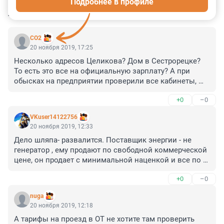
Подробнее в профиле
КОММЕНТАРИИ
7
CO2
20 ноября 2019, 17:25
Несколько адресов Целикова? Дом в Сестрорецке? 
То есть это все на официальную зарплату? А при 
обысках на предприятии проверили все кабинеты, 
которые числились за Целиковым на всех объектах 
+0
–0
Водоканала в период его работы? Или "верные" 
подчиненные уже все подчистили, пока боролись за 
VKuser14122756
последние дни нахождения на своих должностях 
20 ноября 2019, 12:33
после его отставки?
Дело шляпа- развалится. Поставщик энергии - не 
генератор , ему продают по свободной коммерческой 
цене, он продает с минимальной наценкой и все по 
закону о госзаказе, другой поставщик в закупках не 
+0
–0
участвовал, так как нет подключений к сетям гуп 
водоконал вот и все.
nuga
20 ноября 2019, 12:18
А тарифы на проезд в ОТ не хотите там проверить 