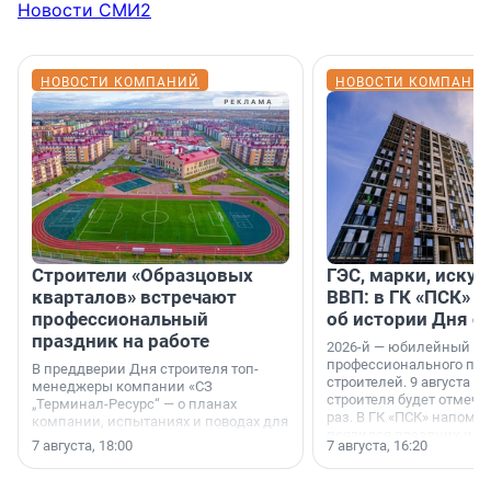
Новости СМИ2
НОВОСТИ КОМПАНИЙ
НОВОСТИ КОМПАНИ
Строители «Образцовых
ГЭС, марки, искус
кварталов» встречают
ВВП: в ГК «ПСК» р
профессиональный
об истории Дня с
праздник на работе
2026-й — юбилейный го
профессионального пр
В преддверии Дня строителя топ-
строителей. 9 августа 2
менеджеры компании «СЗ
строителя будет отмечат
„Терминал-Ресурс“ — о планах
раз. В ГК «ПСК» напомни
компании, испытаниях и поводах для
появился праздник и к
осторожного оптимизма.
7 августа, 18:00
7 августа, 16:20
поменялась роль строит