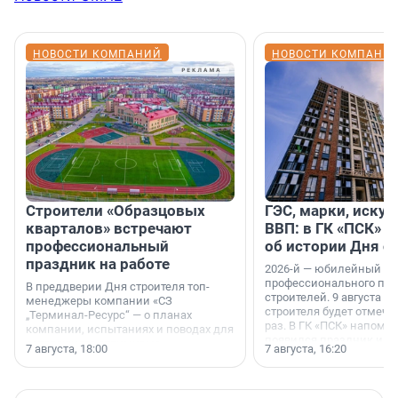
НОВОСТИ КОМПАНИЙ
НОВОСТИ КОМПАНИ
Строители «Образцовых
ГЭС, марки, искус
кварталов» встречают
ВВП: в ГК «ПСК» р
профессиональный
об истории Дня с
праздник на работе
2026-й — юбилейный го
профессионального пр
В преддверии Дня строителя топ-
строителей. 9 августа 2
менеджеры компании «СЗ
строителя будет отмечат
„Терминал-Ресурс“ — о планах
раз. В ГК «ПСК» напомни
компании, испытаниях и поводах для
появился праздник и к
осторожного оптимизма.
7 августа, 18:00
7 августа, 16:20
поменялась роль строит