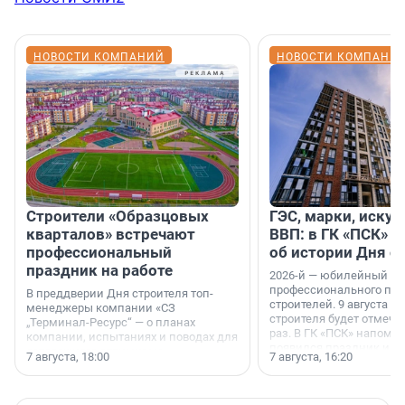
НОВОСТИ КОМПАНИЙ
НОВОСТИ КОМПАНИ
Строители «Образцовых
ГЭС, марки, искус
кварталов» встречают
ВВП: в ГК «ПСК» р
профессиональный
об истории Дня с
праздник на работе
2026-й — юбилейный го
профессионального пр
В преддверии Дня строителя топ-
строителей. 9 августа 2
менеджеры компании «СЗ
строителя будет отмечат
„Терминал-Ресурс“ — о планах
раз. В ГК «ПСК» напомни
компании, испытаниях и поводах для
появился праздник и к
осторожного оптимизма.
7 августа, 18:00
7 августа, 16:20
поменялась роль строит