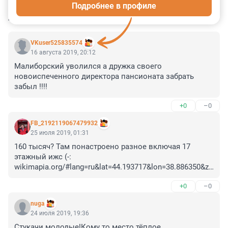
Подробнее в профиле
КОММЕНТАРИИ
6
VKuser525835574
16 августа 2019, 20:12
Малиборский уволился а дружка своего 
новоиспеченного директора пансионата забрать 
забыл !!!!
+0
–0
FB_2192119067479932
25 июля 2019, 01:31
160 тысяч? Там понастроено разное включая 17 
этажный ижс (-:

wikimapia.org/#lang=ru&lat=44.193717&lon=38.886350&z=
18&m=w&show=/street/19043983/ru/микрорайон-
+0
–0
Горизонт&search=ольгинка 

http://realty-more.ru/mkr-gorizont-d72

nuga
Собственно на сайте спбгу про базу хороший текст 
24 июля 2019, 19:36
есть:

Стукачи молодые!Кому то место тёплое 