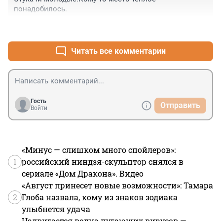
https://spbu.ru/news-events/novosti/dolgaya-doroga-k-
понадобилось.
gorizontu
+0
–0
Читать все комментарии
Гость
Отправить
Войти
«Минус — слишком много спойлеров»:
1
российский ниндзя-скульптор снялся в
сериале «Дом Дракона». Видео
«Август принесет новые возможности»: Тамара
2
Глоба назвала, кому из знаков зодиака
улыбнется удача
Надвигается волна пугающих вирусов —