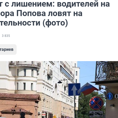
т с лишением: водителей на
ора Попова ловят на
тельности (фото)
3 835
тариев