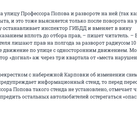
а улицу Профессора Попова и развороте на ней (так ка
та, и это тоже выясняется только после поворота на у
 останавливает инспектор ГИБДД и вменяет в вину
азанием вплоть до отбора прав, – пишет читатель. – 
теля лишают прав на полгода за разворот радиусом 10
ое движение по улице с односторонним движением. М
ор «догнал» аж через три квартала от «места нарушен
ерекрестком с набережной Карповки об изменении схе
редупреждает информационный стенд, то перед пере
сора Попова такого стенда не установлено, отмечает 
упредить остальных автолюбителей остерегаться «опас