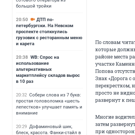
сотового оператора из
большой тройки
20:50
ДТП по-
петербургски. На Невском
проспекте столкнулись
грузовик с ресторанным меню
По словам чита
и карета
которые должны
районе места ра
20:38
WB: Спрос на
использование
участке Каменн
альтернативных
Попова отсутст
маркетплейсу складов вырос
Знак «Дорога с
в 10 раз
перекрестком, н
просто не видно
20:32
Собери слова из 7 букв:
развернут к пе
простая головоломка «шесть
лепестков» улучшает память и
внимание
Многие водител
затем развернут
20:29
Дофаминовый шик,
при односторон
блеск, красота. Фанки-стайл в