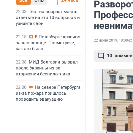
Все
СПБ
24 часа
Разворо
22:33
Тест на возраст мозга:
Професс
ответьте на эти 10 вопросов и
невнима
узнайте свой
22:18
В Петербурге красиво
22 июля 2019, 18:08
зашло солнце. Посмотрите,
как это было
10
коммен
22:08
МИД Болгарии вызвал
посла Украины из-за
вторжения беспилотника
22:00
На севере Петербурга
из-за пожара пришлось
проводить эвакуацию