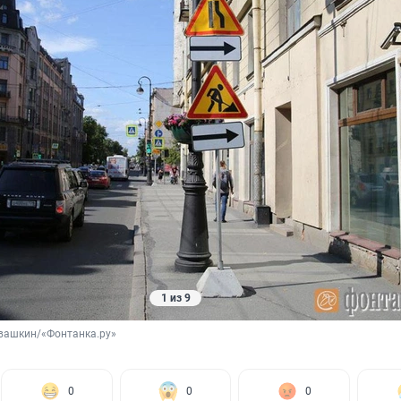
1 из 9
вашкин/«Фонтанка.ру»
0
0
0