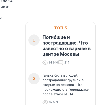
0 по 24
ие от
м,
ТОП 5
Погибшие и
1
пострадавшие. Что
известно о взрыве в
центре Москвы
93 940
217
Галька била в людей,
2
пострадавших грузили в
скорые на лежаках. Что
происходило в Геленджике
после атаки БПЛА
87 609