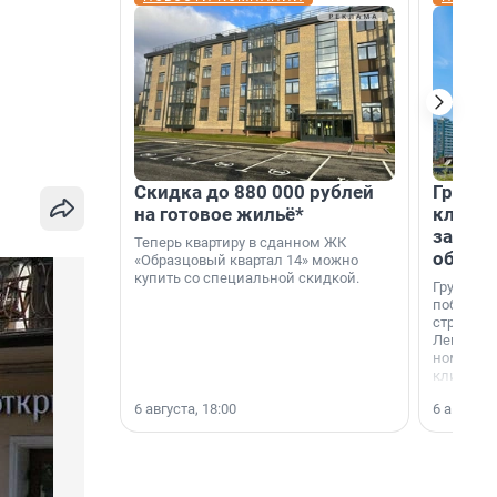
Скидка до 880 000 рублей
Группа
на готовое жильё*
клиен
застро
Теперь квартиру в сданном ЖК
област
«Образцовый квартал 14» можно
купить со специальной скидкой.
Группа А
победите
строител
Ленингра
номинац
клиенто
застройщ
6 августа, 18:00
6 августа,
области»