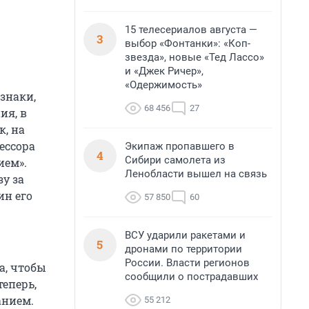
15 телесериалов августа —
3
выбор «Фонтанки»: «Коп-
звезда», новые «Тед Лассо»
и «Джек Ричер»,
«Одержимость»
знаки,
68 456
27
ия, в
к, на
ессора
Экипаж пропавшего в
4
Сибири самолета из
ием».
Ленобласти вышел на связь
у за
ин его
57 850
60
ВСУ ударили ракетами и
5
дронами по территории
России. Власти регионов
а, чтобы
сообщили о пострадавших
теперь,
анием.
55 212