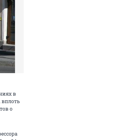
ниях в
, вплоть
тов о
фессора