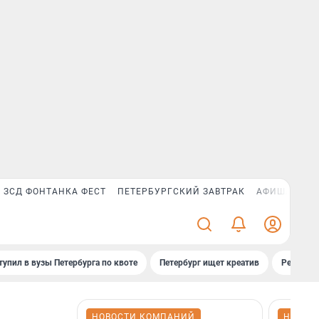
ЗСД ФОНТАНКА ФЕСТ
ПЕТЕРБУРГСКИЙ ЗАВТРАК
АФИША PLUS
тупил в вузы Петербурга по квоте
Петербург ищет креатив
Рейтинги
НОВОСТИ КОМПАНИЙ
НОВОС