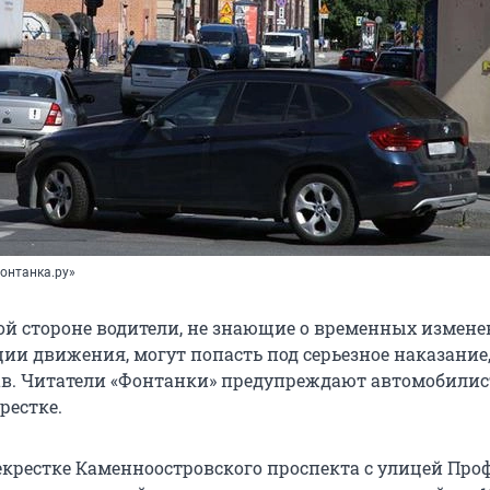
онтанка.ру»
ой стороне водители, не знающие о временных измене
ции движения, могут попасть под серьезное наказание
в. Читатели «Фонтанки» предупреждают автомобилис
рестке.
рекрестке Каменноостровского проспекта с улицей Про