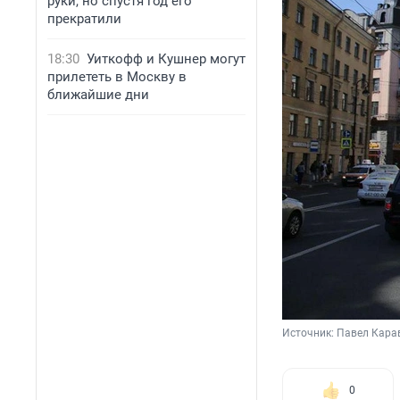
руки, но спустя год его
прекратили
18:30
Уиткофф и Кушнер могут
прилететь в Москву в
ближайшие дни
Источник: 
Павел Кара
0