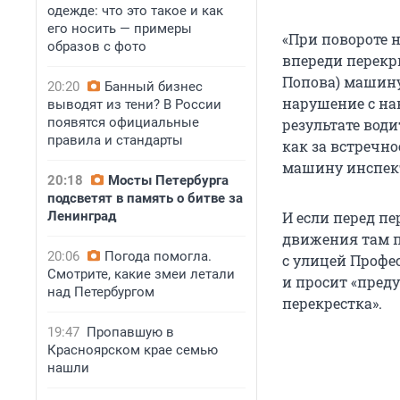
одежде: что это такое и как
его носить — примеры
«При повороте н
образов с фото
впереди перекры
Попова) машину
20:20
Банный бизнес
нарушение с нак
выводят из тени? В России
появятся официальные
результате води
правила и стандарты
как за встречн
машину инспект
20:18
Мосты Петербурга
подсветят в память о битве за
Ленинград
И если перед п
движения там п
20:06
Погода помогла.
с улицей Профес
Смотрите, какие змеи летали
и просит «пред
над Петербургом
перекрестка».
19:47
Пропавшую в
Красноярском крае семью
нашли