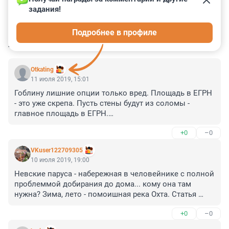
задания!
0
0
0
0
0
Подробнее в профиле
КОММЕНТАРИИ
5
Otkating
11 июля 2019, 15:01
Гоблину лишние опции только вред. Площадь в ЕГРН 
- это уже скрепа. Пусть стены будут из соломы - 
главное площадь в ЕГРН.

Вся провинция свято верит, что Невский р-н СПб это 
+0
–0
центр Санкт-Петербурга и жутко круто.
VKuser122709305
10 июля 2019, 19:00
Невские паруса - набережная в человейнике с полной 
проблеммой добирания до дома... кому она там 
нужна? Зима, лето - помоишная река Охта. Статья 
заказная.
+0
–0