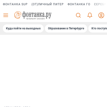
ФОНТАНКА SUP
(ОТ)ЛИЧНЫЙ ПИТЕР
ФОНТАНКА ГО
СЕРЕБР
Куда пойти на выходных
Образование в Петербурге
Кто поступ