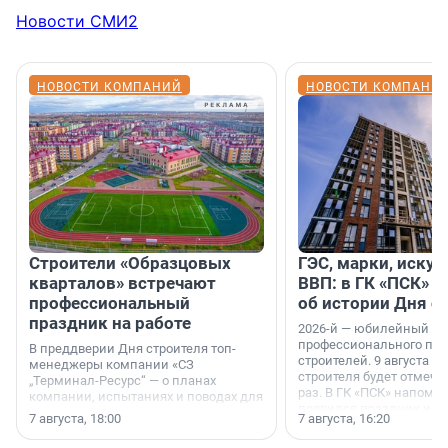
Новости СМИ2
НОВОСТИ КОМПАНИЙ
НОВОСТИ КОМПАНИ
Строители «Образцовых
ГЭС, марки, искус
кварталов» встречают
ВВП: в ГК «ПСК» р
профессиональный
об истории Дня с
праздник на работе
2026-й — юбилейный го
профессионального пр
В преддверии Дня строителя топ-
строителей. 9 августа 2
менеджеры компании «СЗ
строителя будет отмечат
„Терминал-Ресурс“ — о планах
раз. В ГК «ПСК» напомни
компании, испытаниях и поводах для
появился праздник и к
осторожного оптимизма.
7 августа, 18:00
7 августа, 16:20
поменялась роль строит