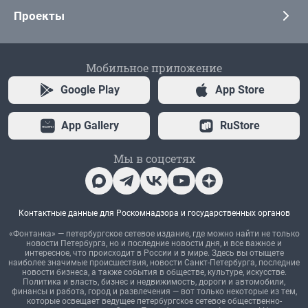
Проекты
Мобильное приложение
Google Play
App Store
App Gallery
RuStore
Мы в соцсетях
Контактные данные для Роскомнадзора и государственных органов
«Фонтанка» — петербургское сетевое издание, где можно найти не только
новости Петербурга, но и последние новости дня, и все важное и
интересное, что происходит в России и в мире. Здесь вы отыщете
наиболее значимые происшествия, новости Санкт-Петербурга, последние
новости бизнеса, а также события в обществе, культуре, искусстве.
Политика и власть, бизнес и недвижимость, дороги и автомобили,
финансы и работа, город и развлечения — вот только некоторые из тем,
которые освещает ведущее петербургское сетевое общественно-