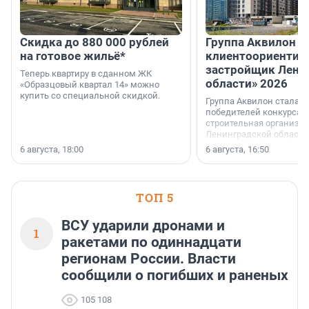
Скидка до 880 000 рублей
Группа Аквилон 
на готовое жильё*
клиентоориентир
застройщик Лени
Теперь квартиру в сданном ЖК
области» 2026
«Образцовый квартал 14» можно
купить со специальной скидкой.
Группа Аквилон стала 
победителей конкурса 
строительная организа
Ленинградской области 
номинации «Самый
6 августа, 18:00
6 августа, 16:50
клиентоориентированн
застройщик Ленинград
области».
ТОП 5
ВСУ ударили дронами и
1
ракетами по одиннадцати
регионам России. Власти
сообщили о погибших и раненых
105 108