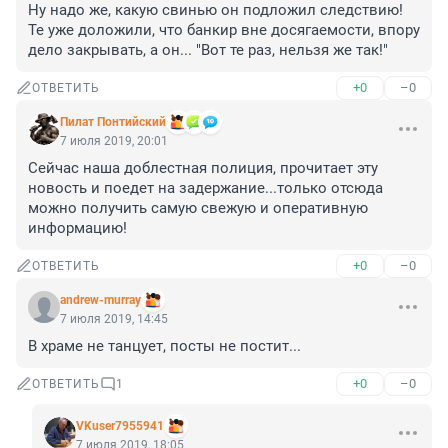
Ну надо же, какую свинью он подложил следствию! 
Те уже доложили, что банкир вне досягаемости, впору 
дело закрывать, а он... "Вот те раз, нельзя же так!"
+0
–0
ОТВЕТИТЬ
Пилат Понтийский
7 июля 2019, 20:01
Сейчас наша доблестная полиция, прочитает эту 
новость и поедет на задержание...только отсюда 
можно получить самую свежую и оперативную 
информацию!
+0
–0
ОТВЕТИТЬ
andrew-murray
7 июля 2019, 14:45
В храме не танцует, посты не постит...
+0
–0
ОТВЕТИТЬ
1
VKuser7955941
7 июля 2019, 18:05