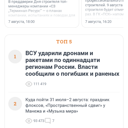
профессионального пр
В преддверии Дня строителя топ-
строителей. 9 августа 2
менеджеры компании «СЗ
строителя будет отмечат
„Терминал-Ресурс“ — о планах
раз. В ГК «ПСК» напомни
компании, испытаниях и поводах для
появился праздник и к
осторожного оптимизма.
7 августа, 18:00
7 августа, 16:20
поменялась роль строит
ТОП 5
ВСУ ударили дронами и
1
ракетами по одиннадцати
регионам России. Власти
сообщили о погибших и раненых
111 419
Куда пойти 31 июля–2 августа: праздник
2
флоксов, «Пространственный сдвиг» у
Манежа и «Музыка мира»
93 473
7