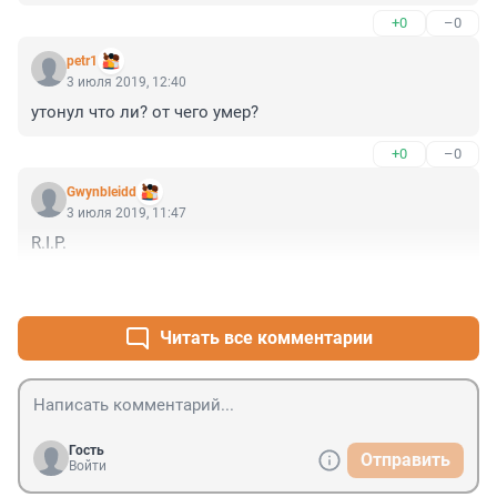
+0
–0
petr1
3 июля 2019, 12:40
утонул что ли? от чего умер?
+0
–0
Gwynbleidd
3 июля 2019, 11:47
R.I.P.
+0
–0
Читать все комментарии
Гость
Отправить
Войти