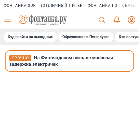
ФОНТАНКА SUP
(ОТ)ЛИЧНЫЙ ПИТЕР
ФОНТАНКА ГО
СЕРЕБР
Куда пойти на выходных
Образование в Петербурге
Кто поступ
На Финляндском вокзале массовая
СРОЧНО
задержка электричек