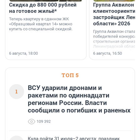
Скидка до 880 000 рублей
Группа Аквилон 
на готовое жильё*
клиентоориентир
застройщик Лени
Теперь квартиру в сданном ЖК
области» 2026
«Образцовый квартал 14» можно
купить со специальной скидкой.
Группа Аквилон стала 
победителей конкурса 
строительная организа
Ленинградской области 
номинации «Самый
6 августа, 18:00
6 августа, 16:50
клиентоориентированн
застройщик Ленинград
области».
ТОП 5
ВСУ ударили дронами и
1
ракетами по одиннадцати
регионам России. Власти
сообщили о погибших и раненых
109 392
Куда пойти 31 июля–2 августа: праздник