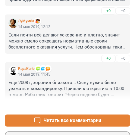
то статейке???

+0
–0
Эта статья покупная и скорее всего купили её 
москвичи,которые метят на место директора бюро.
ЛуМумба
14 мая 2019, 12:12
Если почти всё делают ускоренно и платно, значит 
можно смело сокращать нормативные сроки 
бесплатного оказания услуги. Чем обоснованы такие 
долгие нормативные сроки? 

+0
–0
Рентгенологи сколько часов в сутки работали при 
такой переработке? Охрана труда куда смотрит? 
PapaKarlo
Выполнялись ли вообще эти работы? 

14 мая 2019, 11:45
Короче, "где посадки?" ©
Еще 2008 г, хоронил близкого... Сыну нужно было 
уезжать в командировку. Пришли к открытию в 10.00 
в морг. Работник говорит "Через неделю будет 
справка- работы много..." Можно, мол быстрее, но 
+0
–0
нужна отдельная плата. Мы согласились.. Не помню 
сколько отдали. Он говорит: "Погуляйте, и через пол 
часа приходите". Мы вышли, и минут 40 вернулись. 
Читать все комментарии
Нам отдали справку со всеми подписями и печатями. 
И тогда мне пришел в голову вопрос: "А проводилось 