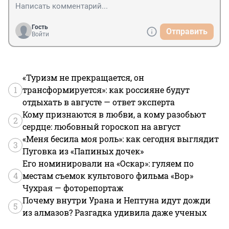
ли вскрытие вообще? Ведь, за 30 мин, это технически 
невозможно выполнить."
Гость
Отправить
Войти
«Туризм не прекращается, он
1
трансформируется»: как россияне будут
отдыхать в августе — ответ эксперта
Кому признаются в любви, а кому разобьют
2
сердце: любовный гороскоп на август
«Меня бесила моя роль»: как сегодня выглядит
3
Пуговка из «Папиных дочек»
Его номинировали на «Оскар»: гуляем по
4
местам съемок культового фильма «Вор»
Чухрая — фоторепортаж
Почему внутри Урана и Нептуна идут дожди
5
из алмазов? Разгадка удивила даже ученых