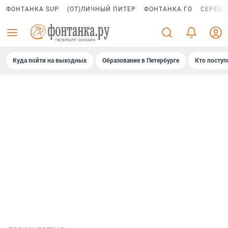
ФОНТАНКА SUP
(ОТ)ЛИЧНЫЙ ПИТЕР
ФОНТАНКА ГО
СЕРЕБР
Куда пойти на выходных
Образование в Петербурге
Кто поступ