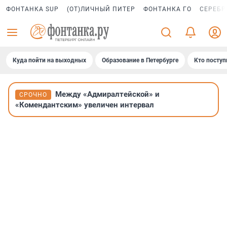
ФОНТАНКА SUP
(ОТ)ЛИЧНЫЙ ПИТЕР
ФОНТАНКА ГО
СЕРЕБР
Куда пойти на выходных
Образование в Петербурге
Кто поступ
Между «Адмиралтейской» и
СРОЧНО
«Комендантским» увеличен интервал