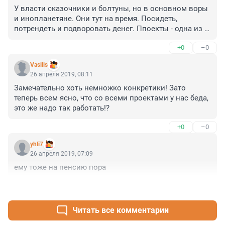
У власти сказочники и болтуны, но в основном воры 
и инопланетяне. Они тут на время. Посидеть, 
потрендеть и подворовать денег. Ппоекты - одна из 
основных форм воровства. Они просто липа, которая 
+0
–0
плодится ежечастно и по-любому поводу. Они 
представляют из себя суперсыорй полуфабрикат, 
Vasilis
эскиз, который требует постоянного дополнения и 
26 апреля 2019, 08:11
уточнения, которые требуют дополнительных денег. 
Замечательно хоть немножко конкретики! Зато 
На город и горожан всем наплевать. Тут нашлось 
теперь всем ясно, что со всеми проектами у нас беда, 
выставочное место для мудниалей, форумов, 
это же надо так работать!?
чемпионатов. Промышленность убита и добивается 
успешно. Свои люди плотно сидят на кормлении у 
+0
–0
бюджетного корыта. Их никто не трогает и им это 
нравится. То, что метро может быть осью города им 
yhli7
невдомек. ЗСД такое же метро, только с машинами. 
26 апреля 2019, 07:09
Своим подвижным составом. Только платять 
ему тоже на пенсию пора
постоянно все и из города опять уходит уйма денег. 
Почти как платные парковки: они есть и их нет. 
+0
–0
Балабол и болтолог. Очередной свисток. Прошлые 
отхватили свою долю и исчезли. Кароче, бяда!
Читать все комментарии