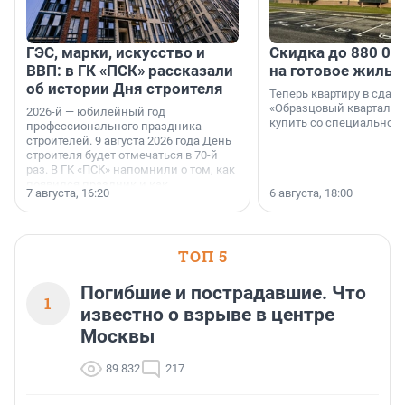
ГЭС, марки, искусство и
Скидка до 880 00
ВВП: в ГК «ПСК» рассказали
на готовое жильё
об истории Дня строителя
Теперь квартиру в сда
«Образцовый квартал 1
2026-й — юбилейный год
купить со специальной 
профессионального праздника
строителей. 9 августа 2026 года День
строителя будет отмечаться в 70-й
раз. В ГК «ПСК» напомнили о том, как
появился праздник и как
7 августа, 16:20
6 августа, 18:00
поменялась роль строительства.
ТОП 5
Погибшие и пострадавшие. Что
1
известно о взрыве в центре
Москвы
89 832
217