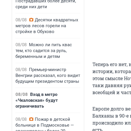
Пострадавших более десяти,
среди них дети
08/08
Десятки квадратных
метров лесов горели на
стройке в Обухово
08/08
Можно ли пить квас
тем, кто садится за руль,
беременным и детям
Теперь его нет, 
08/08
Премьер-министр
истории, котора
Венгрии рассказал, кого видит
этом смысле Нот
будущим президентом страны
таки давняя ру
всеобщей и час
08/08
Вход в метро
«Чкаловская» будут
ограничивать
Европе долго ве
Балканы в 90-е 
08/08
Пожар в детской
происходило или
больнице в Подмосковье —
есть.