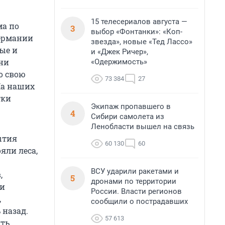
15 телесериалов августа —
ма по
3
выбор «Фонтанки»: «Коп-
Германии
звезда», новые «Тед Лассо»
ные и
и «Джек Ричер»,
 ни
«Одержимость»
о свою
73 384
27
На наших
тки
Экипаж пропавшего в
4
Сибири самолета из
Ленобласти вышел на связь
ытия
60 130
60
яли леса,
ВСУ ударили ракетами и
,
5
дронами по территории
ри
России. Власти регионов
,
сообщили о пострадавших
 назад.
57 613
ть.