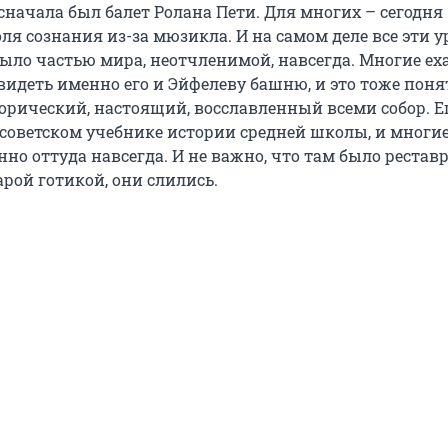
начала был балет Ролана Пети. Для многих – сегодня 
ля сознания из-за мюзикла. И на самом деле все эти 
было частью мира, неотчленимой, навсегда. Многие ех
видеть именно его и Эйфелеву башню, и это тоже поня
орический, настоящий, восславленный всеми собор. Е
советском учебнике истории средней школы, и многие
но оттуда навсегда. И не важно, что там было рестав
тарой готикой, они слились.