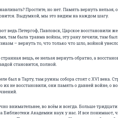
навливать? Простите, но нет. Память вернуть нельзя, 
овится. Выдумкой, мы это видим на каждом шагу.
 вот ведь Петергоф, Павловск, Царское восстановили же
мя, там была травма войны, эту рану лечили, там был
иазм – вернуть то, что только что шло, войной унесло
 странная вещь, ее нельзя вернуть обратно, а восстан
авдой становится, полной.
ле был в Тарту, там руины собора стоят с XVI века. Ст
о их не восстановили, они память о давней войне, о в
очнений.
чно внимательнее, во всём и всегда. Больше тридцати
а Библиотеки Академии наук у нас. И все понимают, ч