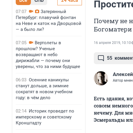
Все
СПБ
24 часа
Простите
07:07
Затерянный
Петербург: плавучий фонтан
Почему не 
на Неве и каток на Дворцовой
Богоматери
— а было ли?
07:05
Вертолеты в
16 апреля 2019, 10:10
прошлом? Ученые
возвращают в небо
55
коммен
дирижабли — почему они
уверены, что за ними будущее
Алексей
06:03
Осенние каникулы
Автор мнен
станут дольше, а зимние
сократят в новом учебном
году: в чём дело
Есть здания, к
совсем немного
02:14
Историк проведет по
нечему. Для мно
имперскому и советскому
Эсмеральды или
Кронштадту