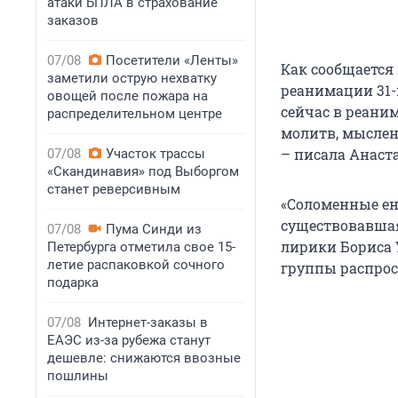
атаки БПЛА в страхование
заказов
07/08
Посетители «Ленты»
Как сообщается
заметили острую нехватку
реанимации 31-
овощей после пожара на
сейчас в реани
распределительном центре
молитв, мысленн
– писала Анаст
07/08
Участок трассы
«Скандинавия» под Выборгом
станет реверсивным
«Соломенные ен
существовавшая 
07/08
Пума Синди из
лирики Бориса 
Петербурга отметила свое 15-
летие распаковкой сочного
группы распрос
подарка
07/08
Интернет-заказы в
ЕАЭС из-за рубежа станут
дешевле: снижаются ввозные
пошлины