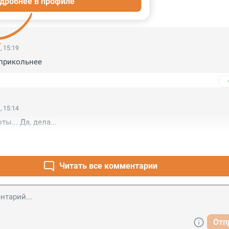
дробнее в профиле
ИИ
2
, 15:19
прикольнее
, 15:14
... Да, дела...
Читать все комментарии
Отп