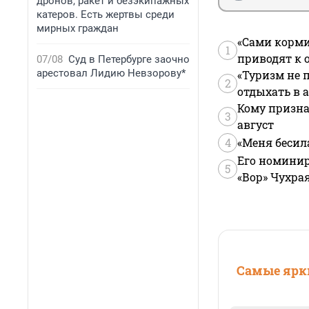
дронов, ракет и безэкипажных
катеров. Есть жертвы среди
мирных граждан
«Сами корми
1
приводят к 
07/08
Суд в Петербурге заочно
арестовал Лидию Невзорову*
«Туризм не 
2
отдыхать в а
Кому призна
3
август
4
«Меня бесил
Его номинир
5
«Вор» Чухра
Самые ярки