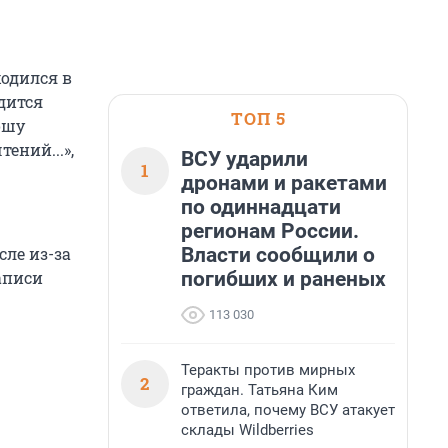
ходился в
дится
ТОП 5
ошу
ений...»,
ВСУ ударили
1
дронами и ракетами
по одиннадцати
регионам России.
Власти сообщили о
сле из-за
погибших и раненых
аписи
.
113 030
Теракты против мирных
2
граждан. Татьяна Ким
ответила, почему ВСУ атакует
склады Wildberries