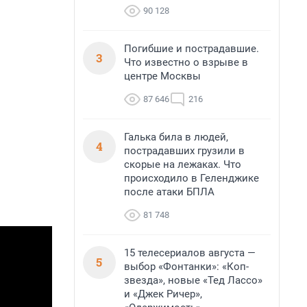
90 128
Погибшие и пострадавшие.
3
Что известно о взрыве в
центре Москвы
87 646
216
Галька била в людей,
4
пострадавших грузили в
скорые на лежаках. Что
происходило в Геленджике
после атаки БПЛА
81 748
15 телесериалов августа —
5
выбор «Фонтанки»: «Коп-
звезда», новые «Тед Лассо»
и «Джек Ричер»,