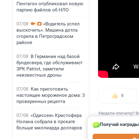
Пентагон опубликовал новую
партию файлов об НЛО
07/08
«Водитель успел
выскочить». Машина дотла
сгорела в Петроградском
районе
07/08
В Германии над базой
бундесвера, где обслуживают
ЗРК Patriot, заметили
неизвестные дроны
07/08
Как приготовить
настоящее мороженое дома: 3
0
проверенных рецепта
Увидели опечатку? В
07/08
«Одиссея» Кристофера
Нолана собрала в прокате
Получай награды
больше миллиарда долларов