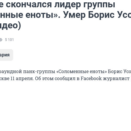
е скончался лидер группы
нные еноты». Умер Борис Ус
идео)
5 101
ария
раундной панк-группы «Соломенные еноты» Борис Ус
скве 11 апреля. Об этом сообщил в Facebook журналис