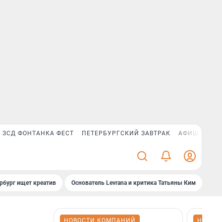
ЗСД ФОНТАНКА ФЕСТ
ПЕТЕРБУРГСКИЙ ЗАВТРАК
АФИША PLUS
рбург ищет креатив
Основатель Levrana и критика Татьяны Ким
Зач
НОВОСТИ КОМПАНИЙ
НОВОС