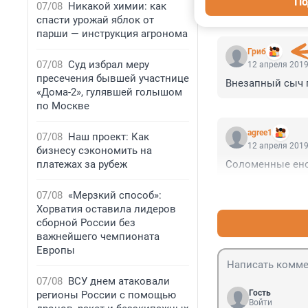
По
07/08
Никакой химии: как
КОММЕНТАР
спасти урожай яблок от
парши — инструкция агронома
Гриб
07/08
Суд избрал меру
12 апреля 2019
пресечения бывшей участнице
Внезапный сыч 
«Дома-2», гулявшей голышом
по Москве
agree1
07/08
Наш проект: Как
12 апреля 2019
бизнесу сэкономить на
платежах за рубеж
Соломенные еноты
07/08
«Мерзкий способ»:
Хорватия оставила лидеров
сборной России без
важнейшего чемпионата
Европы
07/08
ВСУ днем атаковали
Гость
регионы России с помощью
Войти