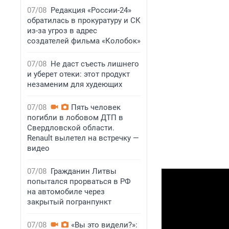
07/08
Редакция «России-24»
обратилась в прокуратуру и СК
из-за угроз в адрес
создателей фильма «Колобок»
07/08
Не даст съесть лишнего
и уберет отеки: этот продукт
незаменим для худеющих
07/08
Пять человек
погибли в лобовом ДТП в
Свердловской области.
Renault вылетел на встречку —
видео
07/08
Гражданин Литвы
попытался прорваться в РФ
на автомобиле через
закрытый погранпункт
07/08
«Вы это видели?»: