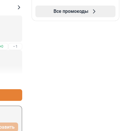
Все промокоды
+0
–1
+0
–0
равить