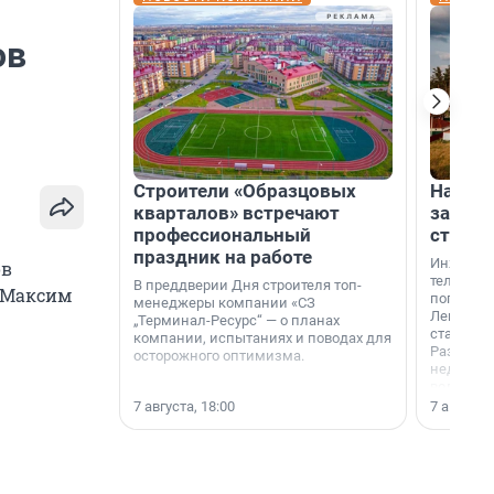
ов
Строители «Образцовых
На вод
кварталов» встречают
зарабо
профессиональный
станци
праздник на работе
Инженер
ов
телеком-
В преддверии Дня строителя топ-
т Максим
популярн
менеджеры компании «СЗ
Ленингра
„Терминал-Ресурс“ — о планах
станции 
компании, испытаниях и поводах для
Раздолин
осторожного оптимизма.
недалеко
водопада
7 августа, 18:00
7 августа,