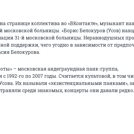
 на странице коллектива во «ВКонтакте», музыкант на
й московской больницы. «Борис Белокуров (Усов) нахо
мации 31-й московской больницы. Неравнодушных пр
ой поддержки, чего угодно в зависимости от предпочт
асия Белокурова.
оты» – московская андеграундная панк-группа,
с 1992-го по 2007 годы. Считается культовой, в том чи
Усова. Их называли «экзистенциальными панками», з
траняли среди знакомых, концерты они давали редко