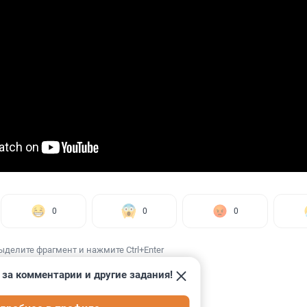
0
0
0
ыделите фрагмент и нажмите Ctrl+Enter
 за комментарии и другие задания!