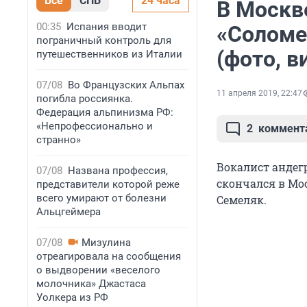
Все
СПБ
24 часа
В Москв
00:35
Испания вводит
«Соломе
пограничный контроль для
(фото, в
путешественников из Италии
07/08
Во Французских Альпах
11 апреля 2019, 22:47
погибла россиянка.
Федерация альпинизма РФ:
«Непрофессионально и
2
коммент
странно»
Вокалист андег
07/08
Названа профессия,
скончался в Мо
представители которой реже
всего умирают от болезни
Семеляк.
Альцгеймера
07/08
Мизулина
отреагировала на сообщения
о выдворении «веселого
молочника» Джастаса
Уолкера из РФ