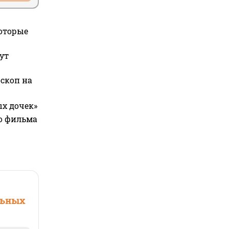
которые
ут
оскоп на
ых дочек»
го фильма
льных