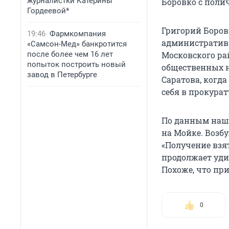
журналистки Катерины
Боровко с поли
Гордеевой*
Григорий Боров
19:46
Фармкомпания
административн
«Самсон-Мед» банкротится
после более чем 16 лет
Московского рай
попыток построить новый
общественных н
завод в Петербурге
Саратова, когда
себя в прокурат
По данным наше
на Мойке. Возбу
«Получение взя
продолжает удив
Похоже, что при
0