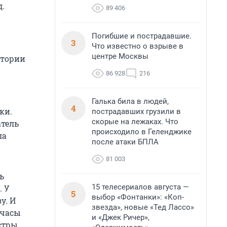
д.
89 406
Погибшие и пострадавшие.
3
Что известно о взрыве в
центре Москвы
итории
86 928
216
Галька била в людей,
4
ки.
пострадавших грузили в
скорые на лежаках. Что
атель
происходило в Геленджике
ла
после атаки БПЛА
81 003
ь
15 телесериалов августа —
. У
5
выбор «Фонтанки»: «Коп-
у. И
звезда», новые «Тед Лассо»
 часы
и «Джек Ричер»,
стры