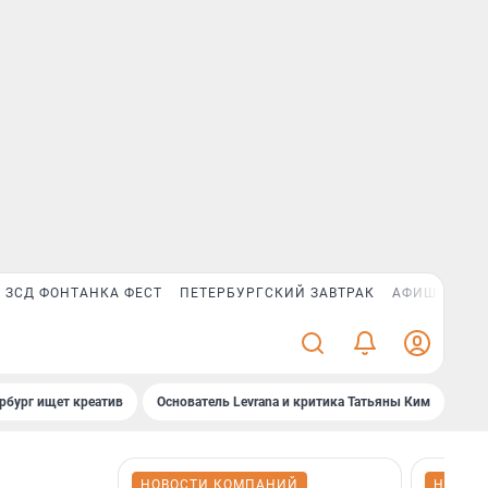
ЗСД ФОНТАНКА ФЕСТ
ПЕТЕРБУРГСКИЙ ЗАВТРАК
АФИША PLUS
рбург ищет креатив
Основатель Levrana и критика Татьяны Ким
Зач
НОВОСТИ КОМПАНИЙ
НОВОС