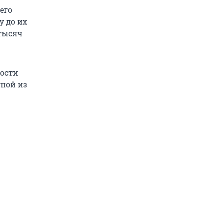
его
у до их
 тысяч
кости
упой из