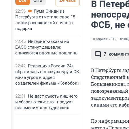
Все
СПБ
24 часа
В Петер
22:56
Пума Синди из
непосре
Петербурга отметила свое 15-
ФСБ, не
летие распаковкой сочного
подарка
10 апреля 2019, 18:38
22:45
Интернет-заказы из
ЕАЭС станут дешевле:
снижаются ввозные пошлины
7
коммент
22:42
Редакция «России-24»
В Петербурге з
обратилась в прокуратуру и СК
Следственный к
из-за угроз в адрес
создателей фильма «Колобок»
Большевиков», г
подозреваемый 
22:31
Не даст съесть лишнего
задокументиров
и уберет отеки: этот продукт
окнами его каби
незаменим для худеющих
По информации 
метро «Проспек