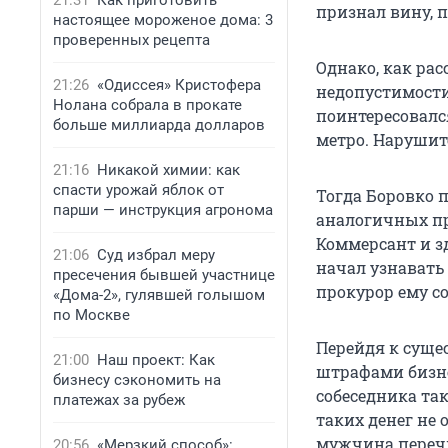
21:31
Как приготовить
признал вину, 
настоящее мороженое дома: 3
проверенных рецепта
Однако, как рас
21:26
«Одиссея» Кристофера
недопустимости
Нолана собрала в прокате
поинтересовался
больше миллиарда долларов
метро. Нарушите
21:16
Никакой химии: как
спасти урожай яблок от
Тогда Боровко 
парши — инструкция агронома
аналогичных пр
Коммерсант и з
21:06
Суд избрал меру
начал узнавать
пресечения бывшей участнице
прокурор ему со
«Дома-2», гулявшей голышом
по Москве
Перейдя к суще
21:00
Наш проект: Как
штрафами бизне
бизнесу сэкономить на
собеседника так
платежах за рубеж
таких денег не 
мужчина перечи
20:56
«Мерзкий способ»: