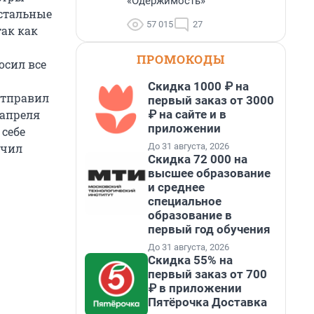
«Одержимость»
остальные
57 015
27
так как
ПРОМОКОДЫ
осил все
Скидка 1000 ₽ на
 отправил
первый заказ от 3000
₽ на сайте и в
 апреля
приложении
 себе
До 31 августа, 2026
учил
Скидка 72 000 на
высшее образование
и среднее
специальное
образование в
первый год обучения
До 31 августа, 2026
Скидка 55% на
первый заказ от 700
₽ в приложении
Пятёрочка Доставка