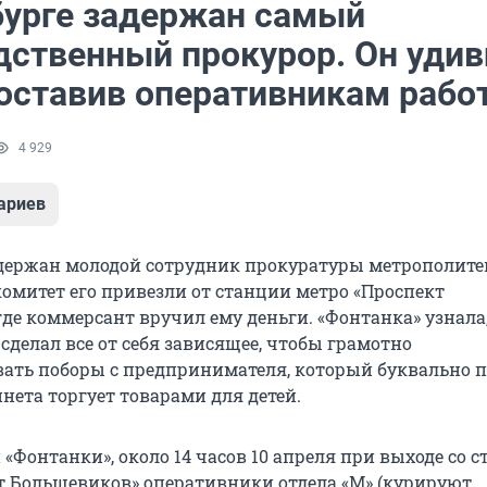
бурге задержан самый
дственный прокурор. Он удив
 оставив оперативникам рабо
4 929
ариев
адержан молодой сотрудник прокуратуры метрополитен
омитет его привезли от станции метро «Проспект
де коммерсант вручил ему деньги. «Фонтанка» узнала,
сделал все от себя зависящее, чтобы грамотно
ать поборы с предпринимателя, который буквально п
нета торгует товарами для детей.
«Фонтанки», около 14 часов 10 апреля при выходе со 
т Большевиков» оперативники отдела «М» (курируют