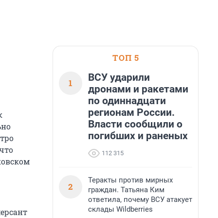
ТОП 5
ВСУ ударили
1
дронами и ракетами
по одиннадцати
регионам России.
к
Власти сообщили о
ьно
погибших и раненых
етро
 что
112 315
ковском
Теракты против мирных
2
граждан. Татьяна Ким
ответила, почему ВСУ атакует
склады Wildberries
ерсант