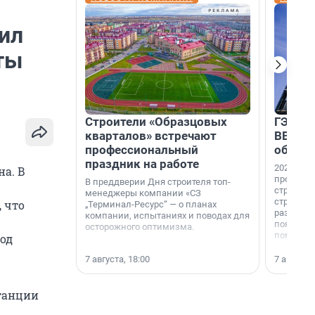
ил
ты
Строители «Образцовых
ГЭС, м
кварталов» встречают
ВВП: в
профессиональный
об ист
праздник на работе
2026-й —
а. В
професси
В преддверии Дня строителя топ-
строителе
менеджеры компании «СЗ
строителя
 что
„Терминал-Ресурс“ — о планах
раз. В ГК
компании, испытаниях и поводах для
появился
осторожного оптимизма.
поменяла
од
7 августа, 18:00
7 августа,
станции