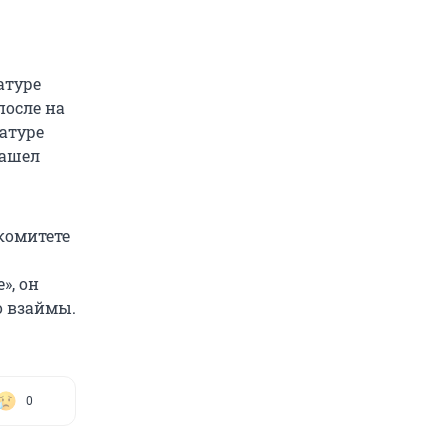
атуре
после на
атуре
нашел
комитете
», он
о взаймы.
0