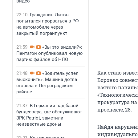
видео
22:10
Гражданин Литвы
попытался прорваться в РФ
на автомобиле через
закрытый погранпункт
21:59
«Вы это видели?»:
Пентагон опубликовал новую
партию файлов об НЛО
Как стало извес
21:48
«Водитель успел
выскочить». Машина дотла
Боровко совмес
сгорела в Петроградском
взятого павиль
районе
«Технологически
прокуратура на
21:37
В Германии над базой
проспекте, 28.
бундесвера, где обслуживают
ЗРК Patriot, заметили
неизвестные дроны
Найдя нарушени
индивидуальног