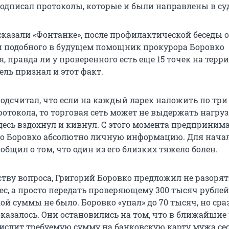
подписал протоколы, которые и были направлены в су
сказали «Фонтанке», после профилактической беседы о
 подобного в будущем помощник прокурора Боровко
, правда ли у проверенного есть еще 15 точек на терр
ль признал и этот факт.
подсчитал, что если на каждый ларек наложить по три
отокола, то торговая сеть может не выдержать нагруз
десь вздохнул и кивнул. С этого момента предприним
 о Боровко абсолютно личную информацию. Для нача
общил о том, что один из его близких тяжело болен.
ству вопроса, Григорий Боровко предложил не разорят
с, а просто передать проверяющему 300 тысяч рублей
ой суммы не было. Боровко «упал» до 70 тысяч, но сраз
оказалось. Они остановились на том, что в ближайшие
слит требуемую сумму на банковскую карту мужа се