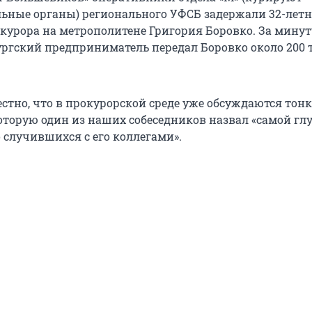
ьные органы) регионального УФСБ задержали 32-летн
урора на метрополитене Григория Боровко. За минут
ургский предприниматель передал Боровко около 200
естно, что в прокурорской среде уже обсуждаются тон
которую один из наших собеседников назвал «самой гл
о случившихся с его коллегами».