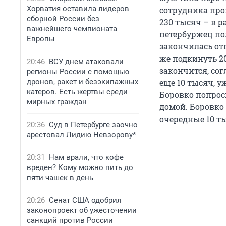
Хорватия оставила лидеров
сотрудника про
сборной России без
230 тысяч – в р
важнейшего чемпионата
петербуржец по
Европы
закончилась отп
же подкинуть 2
20:46
ВСУ днем атаковали
закончится, сог
регионы России с помощью
дронов, ракет и безэкипажных
еще 10 тысяч, у
катеров. Есть жертвы среди
Боровко попроси
мирных граждан
домой. Боровко 
очередные 10 
20:36
Суд в Петербурге заочно
арестовал Лидию Невзорову*
20:31
Нам врали, что кофе
вреден? Кому можно пить до
пяти чашек в день
20:26
Сенат США одобрил
законопроект об ужесточении
санкций против России