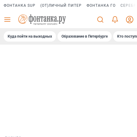
ФОНТАНКА SUP
(ОТ)ЛИЧНЫЙ ПИТЕР
ФОНТАНКА ГО
СЕРЕБР
Куда пойти на выходных
Образование в Петербурге
Кто поступ