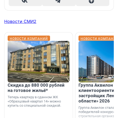
Новости СМИ2
НОВОСТИ КОМПАНИЙ
НОВОСТИ КОМПАНИ
Скидка до 880 000 рублей
Группа Аквилон 
на готовое жильё*
клиентоориентир
застройщик Лени
Теперь квартиру в сданном ЖК
области» 2026
«Образцовый квартал 14» можно
купить со специальной скидкой.
Группа Аквилон стала 
победителей конкурса 
строительная организа