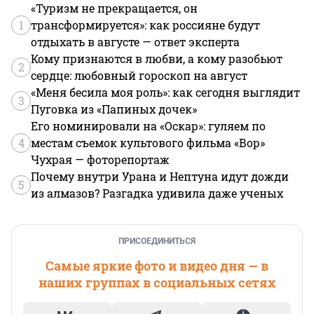
«Туризм не прекращается, он
1
трансформируется»: как россияне будут
отдыхать в августе — ответ эксперта
Кому признаются в любви, а кому разобьют
2
сердце: любовный гороскоп на август
«Меня бесила моя роль»: как сегодня выглядит
3
Пуговка из «Папиных дочек»
Его номинировали на «Оскар»: гуляем по
4
местам съемок культового фильма «Вор»
Чухрая — фоторепортаж
Почему внутри Урана и Нептуна идут дожди
5
из алмазов? Разгадка удивила даже ученых
ПРИСОЕДИНИТЬСЯ
Самые яркие фото и видео дня — в
наших группах в социальных сетях