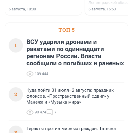
Ленинградской области 
номинации «Самый
6 августа, 18:00
6 августа, 16:50
клиентоориентированн
застройщик Ленинград
области».
ТОП 5
ВСУ ударили дронами и
1
ракетами по одиннадцати
регионам России. Власти
сообщили о погибших и раненых
109 444
Куда пойти 31 июля–2 августа: праздник
2
флоксов, «Пространственный сдвиг» у
Манежа и «Музыка мира»
90 474
7
Теракты против мирных граждан. Татьяна
3