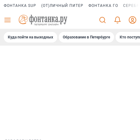
ФОНТАНКА SUP
(ОТ)ЛИЧНЫЙ ПИТЕР
ФОНТАНКА ГО
СЕРЕБР
Куда пойти на выходных
Образование в Петербурге
Кто поступ