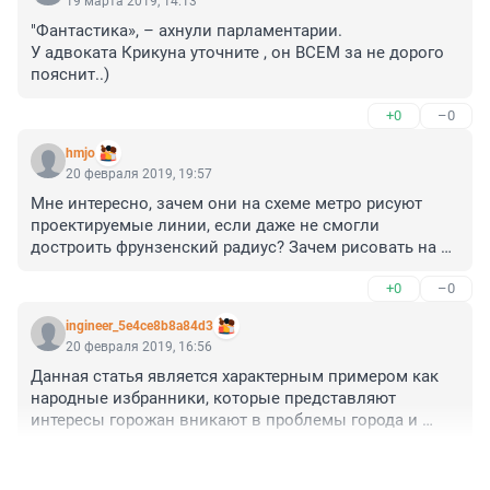
19 марта 2019, 14:13
"Фантастика», – ахнули парламентарии. 

У адвоката Крикуна уточните , он ВСЕМ за не дорого 
пояснит..)
+0
–0
hmjo
20 февраля 2019, 19:57
Мне интересно, зачем они на схеме метро рисуют 
проектируемые линии, если даже не смогли 
достроить фрунзенский радиус? Зачем рисовать на 
схеме метро красносельскую линию, если, скорей 
+0
–0
всего, в ближайшие десятилетия она не появится?
ingineer_5e4ce8b8a84d3
20 февраля 2019, 16:56
Данная статья является характерным примером как 
народные избранники, которые представляют 
интересы горожан вникают в проблемы города и 
ищут пути их решения и это в год выбора 
+0
–0
губернатора.Т.е. зная повестку совещания они не 
удосужились накануне к нему подготовиться,изучить 