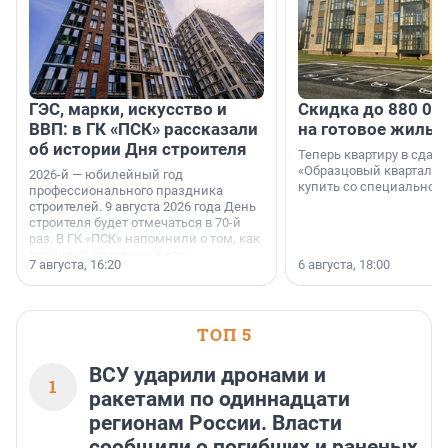
ГЭС, марки, искусство и
Скидка до 880 00
ВВП: в ГК «ПСК» рассказали
на готовое жильё
об истории Дня строителя
Теперь квартиру в сда
«Образцовый квартал 1
2026-й — юбилейный год
купить со специальной 
профессионального праздника
строителей. 9 августа 2026 года День
строителя будет отмечаться в 70-й
раз. В ГК «ПСК» напомнили о том, как
появился праздник и как
7 августа, 16:20
6 августа, 18:00
поменялась роль строительства.
ТОП 5
ВСУ ударили дронами и
1
ракетами по одиннадцати
регионам России. Власти
сообщили о погибших и раненых