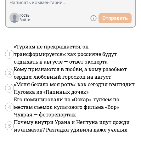
Гость
Отправить
Войти
«Туризм не прекращается, он
1
трансформируется»: как россияне будут
отдыхать в августе — ответ эксперта
Кому признаются в любви, а кому разобьют
2
сердце: любовный гороскоп на август
«Меня бесила моя роль»: как сегодня выглядит
3
Пуговка из «Папиных дочек»
Его номинировали на «Оскар»: гуляем по
4
местам съемок культового фильма «Вор»
Чухрая — фоторепортаж
Почему внутри Урана и Нептуна идут дожди
5
из алмазов? Разгадка удивила даже ученых