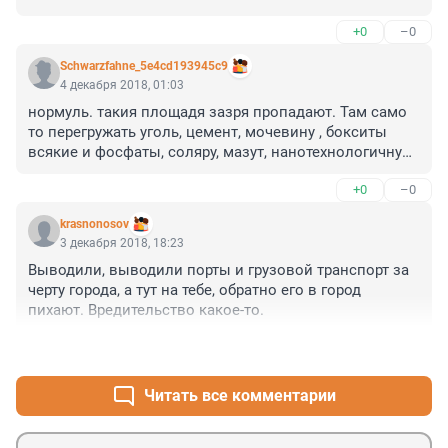
+0
–0
Schwarzfahne_5e4cd193945c9
4 декабря 2018, 01:03
нормуль. такия площадя зазря пропадают. Там само 
то перегружать уголь, цемент, мочевину , бокситы 
всякие и фосфаты, соляру, мазут, нанотехнологичную 
импортозамесительную пеньку , ворвань и бересту . 
+0
–0
Морской фасад,стратегические инвесторы. чо. А 
сбоку муравейников этажей в 30 - 40 повтыкать - 
krasnonosov
раскупят с лёту - на стадии забора. Яблоки , сыр и 
3 декабря 2018, 18:23
вражьих гусят там давить и жечь очень удобно . 
Выводили, выводили порты и грузовой транспорт за 
Построить там фанерный Лондоно-Киев и брать его 
черту города, а тут на тебе, обратно его в город 
на приступ ..... Ех, нету в городе рачительного 
пихают. Вредительство какое-то.
крепкого хозяйственика, такой бизнес не вырос!
+0
–0
Читать все комментарии