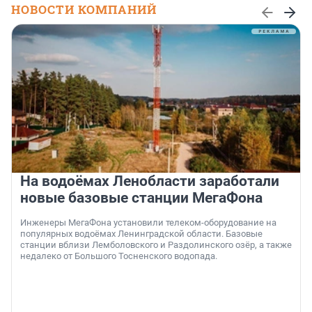
НОВОСТИ КОМПАНИЙ
На водоёмах Ленобласти заработали
новые базовые станции МегаФона
Инженеры МегаФона установили телеком-оборудование на
популярных водоёмах Ленинградской области. Базовые
станции вблизи Лемболовского и Раздолинского озёр, а также
недалеко от Большого Тосненского водопада.