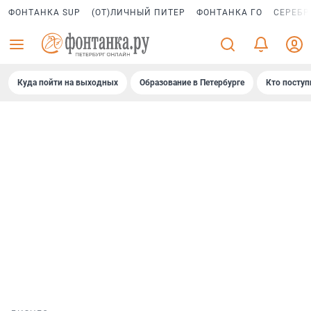
ФОНТАНКА SUP
(ОТ)ЛИЧНЫЙ ПИТЕР
ФОНТАНКА ГО
СЕРЕБР
Куда пойти на выходных
Образование в Петербурге
Кто поступ