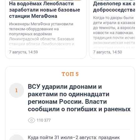
На водоёмах Ленобласти
Девелопер как ар
заработали новые базовые
добрососедства
станции МегаФона
Когда-то дворы были ме
дети играли в казаков-
Инженеры МегаФона установили
до темноты, а взрослые
телеком-оборудование на
новости на лавочках. В 1
популярных водоёмах
традиция почти исчезл
Ленинградской области. Базовые
экономическая нестаби
станции вблизи Лемболовского и
отсутствие ухода за те
Раздолинского озёр, а также
7 августа, 14:59
7 августа, 14:50
сделали своё дело.
недалеко от Большого Тосненского
водопада.
ТОП 5
ВСУ ударили дронами и
1
ракетами по одиннадцати
регионам России. Власти
сообщили о погибших и раненых
110 377
Куда пойти 31 июля–2 августа: праздник