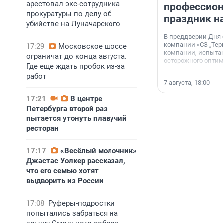
арестовал экс-сотрудника
профессио
прокуратуры по делу об
праздник н
убийстве на Луначарского
В преддверии Дня
компании «СЗ „Тер
17:29
Московское шоссе
компании, испытан
ограничат до конца августа.
осторожного опти
Где еще ждать пробок из-за
работ
7 августа, 18:00
17:21
В центре
Петербурга второй раз
пытается утонуть плавучий
ресторан
17:17
«Весёлый молочник»
Джастас Уолкер рассказал,
что его семью хотят
выдворить из России
17:08
Руферы-подростки
попытались забраться на