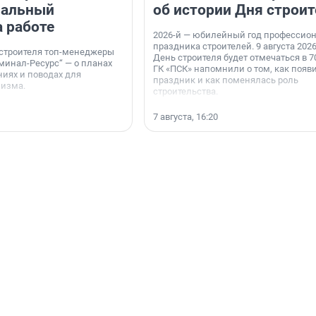
нальный
об истории Дня строит
а работе
2026-й — юбилейный год профессио
праздника строителей. 9 августа 2026
 строителя топ-менеджеры
День строителя будет отмечаться в 70
минал-Ресурс“ — о планах
ГК «ПСК» напомнили о том, как появ
иях и поводах для
праздник и как поменялась роль
мизма.
строительства.
7 августа, 16:20