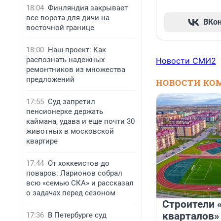
18:04
Финляндия закрывает
все ворота для дичи на
ВКо
восточной границе
18:00
Наш проект: Как
распознать надежных
Новости СМИ2
ремонтников из множества
предложений
НОВОСТИ КО
17:55
Суд запретил
пенсионерке держать
каймана, удава и еще почти 30
животных в московской
квартире
17:44
От хоккеистов до
поваров: Ларионов собрал
всю «семью СКА» и рассказал
о задачах перед сезоном
Строители 
кварталов»
17:36
В Петербурге суд