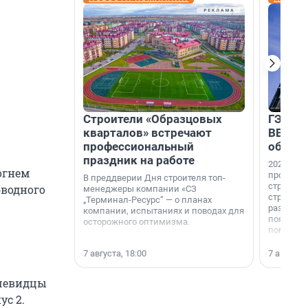
Строители «Образцовых
ГЭС, м
кварталов» встречают
ВВП: в
профессиональный
об ист
праздник на работе
2026-й —
огнем
професси
В преддверии Дня строителя топ-
строителе
бводного
менеджеры компании «СЗ
строителя
„Терминал-Ресурс“ — о планах
раз. В ГК
компании, испытаниях и поводах для
появился
осторожного оптимизма.
поменяла
7 августа, 18:00
7 августа,
Очевидцы
ус 2.