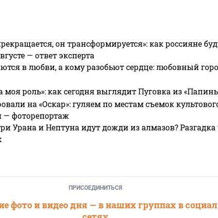
прекращается, он трансформируется»: как россияне буд
вгусте — ответ эксперта
ются в любви, а кому разобьют сердце: любовный гор
а моя роль»: как сегодня выглядит Пуговка из «Папин
овали на «Оскар»: гуляем по местам съемок культово
я — фоторепортаж
ри Урана и Нептуна идут дожди из алмазов? Разгадка
х
ПРИСОЕДИНИТЬСЯ
е фото и видео дня — в наших группах в социа
сетях