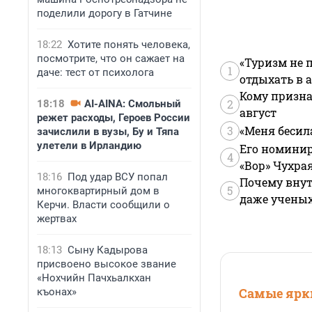
поделили дорогу в Гатчине
18:22
Хотите понять человека,
посмотрите, что он сажает на
«Туризм не 
1
даче: тест от психолога
отдыхать в а
Кому призна
2
18:18
AI-AINA: Смольный
август
режет расходы, Героев России
3
«Меня бесил
зачислили в вузы, Бу и Тяпа
улетели в Ирландию
Его номинир
4
«Вор» Чухра
18:16
Под удар ВСУ попал
Почему внут
5
многоквартирный дом в
даже учены
Керчи. Власти сообщили о
жертвах
18:13
Сыну Кадырова
присвоено высокое звание
«Нохчийн Пачхьалкхан
Самые ярки
къонах»