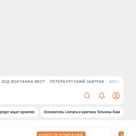
ЗСД ФОНТАНКА ФЕСТ
ПЕТЕРБУРГСКИЙ ЗАВТРАК
АФИША PLUS
рбург ищет креатив
Основатель Levrana и критика Татьяны Ким
Зач
НОВОСТИ КОМПАНИЙ
НОВОС