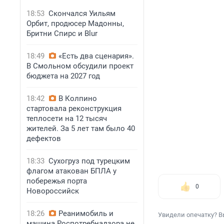
18:53
Скончался Уильям
Орбит, продюсер Мадонны,
Бритни Спирс и Blur
18:49
«Есть два сценария».
В Смольном обсудили проект
бюджета на 2027 год
18:42
В Колпино
стартовала реконструкция
теплосети на 12 тысяч
жителей. За 5 лет там было 40
дефектов
18:33
Сухогруз под турецким
флагом атакован БПЛА у
побережья порта
0
Новороссийск
18:26
Реанимобиль и
Увидели опечатку? В
машина Роспотребнадзора не