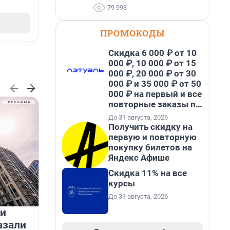
79 993
ПРОМОКОДЫ
Скидка 6 000 ₽ от 10
000 ₽, 10 000 ₽ от 15
000 ₽, 20 000 ₽ от 30
000 ₽ и 35 000 ₽ от 50
000 ₽ на первый и все
повторные заказы по
промокоду НАБЕРИ
До 31 августа, 2026
Получить скидку на
первую и повторную
покупку билетов на
Яндекс Афише
Скидка 11% на все
курсы
До 31 августа, 2026
 и
На водоёмах Ленобласти
азали
заработали новые базовые