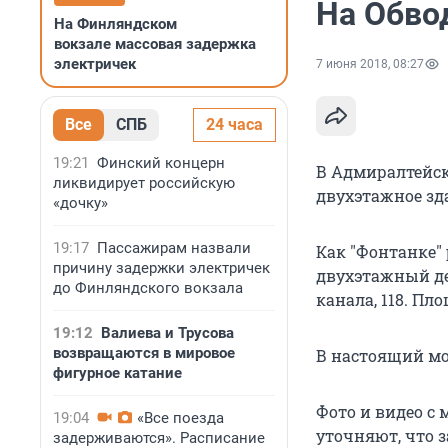
На Обво
На Финляндском
вокзале массовая задержка
электричек
7 июня 2018, 08:27
Все
СПБ
24 часа
19:21
Финский концерн
В Адмиралтейск
ликвидирует российскую
двухэтажное зд
«дочку»
19:17
Пассажирам назвали
Как "Фонтанке" 
причину задержки электричек
двухэтажный де
до Финляндского вокзала
канала, 118. Пл
19:12
Валиева и Трусова
возвращаются в мировое
В настоящий мо
фигурное катание
Фото и видео с
19:04
«Все поезда
уточняют, что з
задерживаются». Расписание