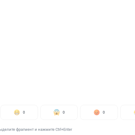
0
0
0
ыделите фрагмент и нажмите Ctrl+Enter