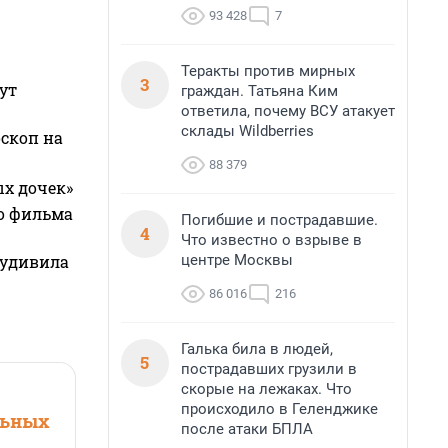
93 428
7
Теракты против мирных
3
ут
граждан. Татьяна Ким
ответила, почему ВСУ атакует
склады Wildberries
оскоп на
88 379
ых дочек»
го фильма
Погибшие и пострадавшие.
4
Что известно о взрыве в
центре Москвы
 удивила
86 016
216
Галька била в людей,
5
пострадавших грузили в
скорые на лежаках. Что
происходило в Геленджике
льных
после атаки БПЛА