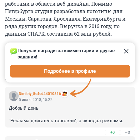
работами в области веб-дизайна. Помимо
Петербурга студия разработала логотипы для
Москвы, Саратова, Ярославля, Екатеринбурга и
ряда других городов. Выручка в 2016 году, по
данным СПАРК, составила 62 млн рублей.
Получай награды за комментарии и другие 
задания!
0
0
0
0
0
Подробнее в профиле
КОММЕНТАРИИ
4
Dimitriy_5e4cd44010816
5 июня 2018, 15:22
Добрый день

"Реклама двигатель торговли", а скандал рекламы.

Логотип плохой. 

+0
–0
Позиция "Студии" понятна - "всяко лыко в строку". 

Учитывая репутацию "Студии", если уж решились 