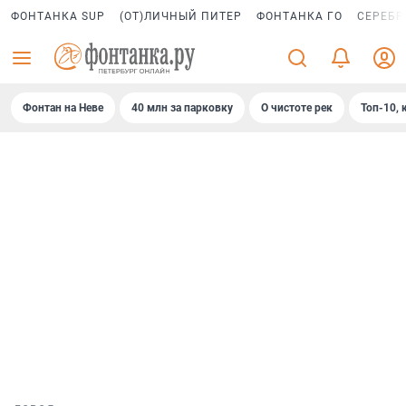
ФОНТАНКА SUP
(ОТ)ЛИЧНЫЙ ПИТЕР
ФОНТАНКА ГО
СЕРЕБР
Фонтан на Неве
40 млн за парковку
О чистоте рек
Топ-10, 