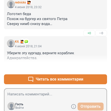
rednicks
сотрудничать в таком Проекте, надо было не на 
4 июня 2018, 23:32
милость, за символический рубь, а за существенный 
Логотип беда

аванс со стороны исполнителя, миллиона полтора 
Похож на бургер из святого Петра

три не наших рублей, что бы отношение было, не 
Сверху нимб снизу вода

столичным, а серьёзным.

Зато имена, мастера

+0
–0
Артемий икает

С уважением,
И пиарится

Kit.
УФАС славится

4 июня 2018, 21:04
Вот только в Питере голодают

Уберите эту хургаду, верните кораблик 
Художники

Адмиралтейства.
Зачем Смольному эти сапожники
+0
–0
Читать все комментарии
Гость
Отправить
Войти