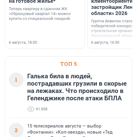
на готовое жильё*
клиентоориентир
застройщик Лени
Теперь квартиру в сданном ЖК
области» 2026
«Образцовый квартал 14» можно
купить со специальной скидкой.
Группа Аквилон стала 
победителей конкурса 
строительная организа
Ленинградской области 
номинации «Самый
6 августа, 18:00
6 августа, 16:50
клиентоориентированн
застройщик Ленинград
области».
ТОП 5
Галька била в людей,
1
пострадавших грузили в скорые
на лежаках. Что происходило в
Геленджике после атаки БПЛА
91 858
15 телесериалов августа — выбор
2
«Фонтанки»: «Коп-звезда», новые «Тед