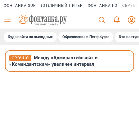
ФОНТАНКА SUP
(ОТ)ЛИЧНЫЙ ПИТЕР
ФОНТАНКА ГО
СЕРЕБР
Куда пойти на выходных
Образование в Петербурге
Кто поступ
Между «Адмиралтейской» и
СРОЧНО
«Комендантским» увеличен интервал