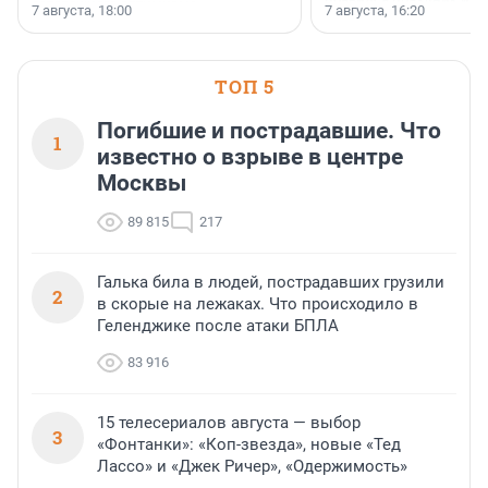
осторожного оптимизма.
7 августа, 18:00
7 августа, 16:20
поменялась роль строит
ТОП 5
Погибшие и пострадавшие. Что
1
известно о взрыве в центре
Москвы
89 815
217
Галька била в людей, пострадавших грузили
2
в скорые на лежаках. Что происходило в
Геленджике после атаки БПЛА
83 916
15 телесериалов августа — выбор
3
«Фонтанки»: «Коп-звезда», новые «Тед
Лассо» и «Джек Ричер», «Одержимость»