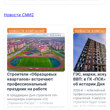
Новости СМИ2
НОВОСТИ КОМПАНИЙ
НОВОСТИ КОМПАНИ
Строители «Образцовых
ГЭС, марки, искус
кварталов» встречают
ВВП: в ГК «ПСК» р
профессиональный
об истории Дня с
праздник на работе
2026-й — юбилейный го
профессионального пр
В преддверии Дня строителя топ-
строителей. 9 августа 2
менеджеры компании «СЗ
строителя будет отмечат
„Терминал-Ресурс“ — о планах
раз. В ГК «ПСК» напомни
компании, испытаниях и поводах для
появился праздник и к