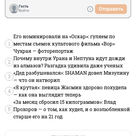
Гость
Отправить
Войти
Его номинировали на «Оскар»: гуляем по
1
местам съемок культового фильма «Вор»
Чухрая — фоторепортаж
Почему внутри Урана и Нептуна идут дожди
2
из алмазов? Разгадка удивила даже ученых
«Дед разбушевался»: SHAMAN довел Мизулину
3
— что он натворил
«Я крутая»: певица Жасмин здорово похудела
4
— как она выглядит теперь
«За месяц сбросил 15 килограммов»: Влад
5
Прохоров — о том, как худел, и о возлюбленной
старше его на 21 год