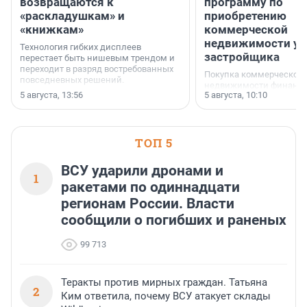
возвращаются к
программу по
«раскладушкам» и
приобретению
«книжкам»
коммерческой
недвижимости у
Технология гибких дисплеев
застройщика
перестает быть нишевым трендом и
переходит в разряд востребованных
Покупка коммерческой
повседневных решений.
недвижимости финанс
5 августа, 13:56
5 августа, 10:10
инструмент, доступный
предпринимателей. Буд
офис, склад, торговое 
или готовый арендный 
ТОП 5
успех сделки зависит о
выбора объекта и грамо
финансирования.
ВСУ ударили дронами и
1
ракетами по одиннадцати
регионам России. Власти
сообщили о погибших и раненых
99 713
Теракты против мирных граждан. Татьяна
2
Ким ответила, почему ВСУ атакует склады