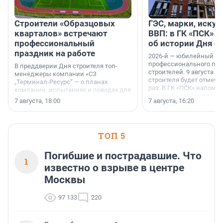
Строители «Образцовых
ГЭС, марки, искус
кварталов» встречают
ВВП: в ГК «ПСК» р
профессиональный
об истории Дня с
праздник на работе
2026-й — юбилейный го
профессионального пр
В преддверии Дня строителя топ-
строителей. 9 августа 2
менеджеры компании «СЗ
строителя будет отмечат
„Терминал-Ресурс“ — о планах
раз. В ГК «ПСК» напомни
компании, испытаниях и поводах для
появился праздник и к
осторожного оптимизма.
7 августа, 18:00
7 августа, 16:20
поменялась роль строит
ТОП 5
Погибшие и пострадавшие. Что
1
известно о взрыве в центре
Москвы
97 133
220