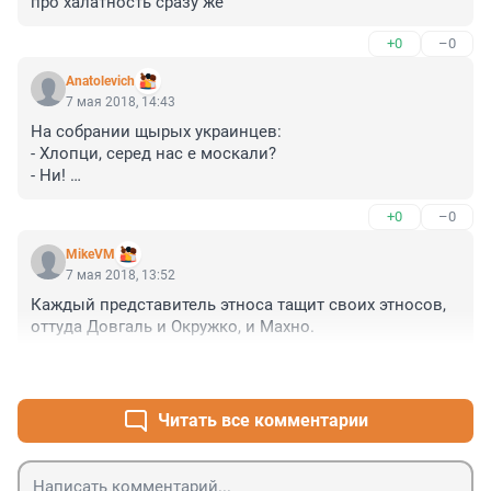
про халатность сразу же
+0
–0
Anatolevich
7 мая 2018, 14:43
На собрании щырых украинцев: 

- Хлопци, серед нас е москали? 

- Ни! 

- Точно нема? 

+0
–0
- Точно нема!
MikeVM
7 мая 2018, 13:52
Каждый представитель этноса тащит своих этносов, 
оттуда Довгаль и Окружко, и Махно.
+0
–0
Читать все комментарии