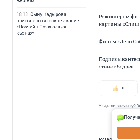
жертвах
18:13
Сыну Кадырова
Режиссером фил
присвоено высокое звание
картины «Слишк
«Нохчийн Пачхьалкхан
къонах»
Фильм «Дело Соб
Подписывайтесь
станет бодрее!
0
Увидели опечатку? В
Получа
КОММЕНТАР