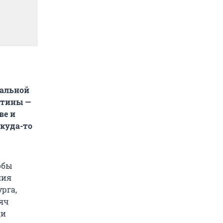
тальной
артины —
ве и
ткуда-то
обы
лия
рга,
сяч
ди