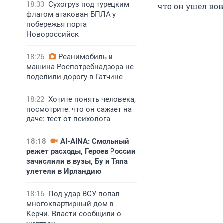
18:33
Сухогруз под турецким
что он ушел во
флагом атакован БПЛА у
побережья порта
Новороссийск
18:26
Реанимобиль и
машина Роспотребнадзора не
поделили дорогу в Гатчине
18:22
Хотите понять человека,
посмотрите, что он сажает на
даче: тест от психолога
18:18
AI-AINA: Смольный
режет расходы, Героев России
зачислили в вузы, Бу и Тяпа
улетели в Ирландию
18:16
Под удар ВСУ попал
многоквартирный дом в
Керчи. Власти сообщили о