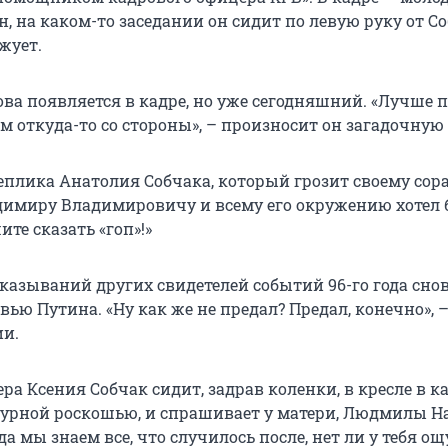
 на каком-то заседании он сидит по левую руку от С
жует.
ва появляется в кадре, но уже сегодняшний. «Лучше п
м откуда-то со стороны», – произносит он загадочную 
реплика Анатолия Собчака, который грозит своему сор
димиру Владимировичу и всему его окружению хотел
ите сказать «гоп»!»
сказываний других свидетелей событий 96-го года сно
ью Путина. «Ну как же не предал? Предал, конечно», 
ии.
ра Ксения Собчак сидит, задрав коленки, в кресле в ка
урной роскошью, и спрашивает у матери, Людмилы На
гда мы знаем все, что случилось после, нет ли у тебя о