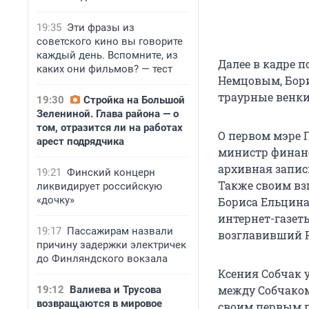
19:35
Эти фразы из
советского кино вы говорите
каждый день. Вспомните, из
Далее в кадре 
каких они фильмов? — тест
Немцовым, Бори
траурные венки
19:30
Стройка на Большой
Зелениной. Глава района — о
том, отразится ли на работах
О первом мэре 
арест подрядчика
министр финанс
архивная запис
19:21
Финский концерн
Также своим вз
ликвидирует российскую
«дочку»
Бориса Ельцина
интернет-газет
19:17
Пассажирам назвали
возглавивший Р
причину задержки электричек
до Финляндского вокзала
Ксения Собчак у
между Собчаком
19:12
Валиева и Трусова
возвращаются в мировое
своим первым п