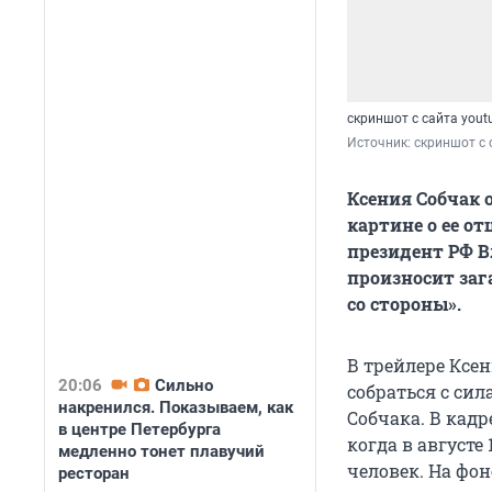
скриншот с сайта yout
Источник: 
скриншот с 
Ксения Собчак 
картине о ее от
президент РФ В
произносит заг
со стороны».
В трейлере Ксен
20:06
Сильно
собраться с сил
накренился. Показываем, как
Собчака. В кадр
в центре Петербурга
когда в августе
медленно тонет плавучий
человек. На фо
ресторан