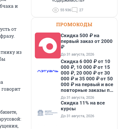
«Одержимость»
обчака и
55 936
27
ПРОМОКОДЫ
усть от
Скидка 500 ₽ на
фразу.
первый заказ от 2000
₽
атнику из
До 31 августа, 2026
 бы
Скидка 6 000 ₽ от 10
000 ₽, 10 000 ₽ от 15
000 ₽, 20 000 ₽ от 30
000 ₽ и 35 000 ₽ от 50
ва
000 ₽ на первый и все
– говорит
повторные заказы по
промокоду НАБЕРИ
До 31 августа, 2026
Скидка 11% на все
курсы
бинете,
До 31 августа, 2026
русовой:
щущения,