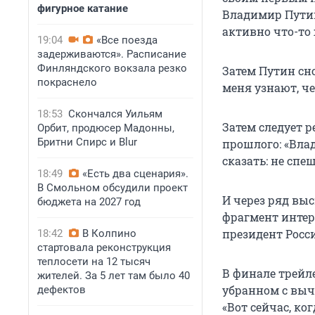
фигурное катание
Владимир Путин,
активно что-то 
19:04
«Все поезда
задерживаются». Расписание
Финляндского вокзала резко
Затем Путин сно
покраснело
меня узнают, че
18:53
Скончался Уильям
Затем следует 
Орбит, продюсер Мадонны,
Бритни Спирс и Blur
прошлого: «Вла
сказать: не спеш
18:49
«Есть два сценария».
В Смольном обсудили проект
И через ряд вы
бюджета на 2027 год
фрагмент интерв
президент Росс
18:42
В Колпино
стартовала реконструкция
теплосети на 12 тысяч
В финале трейле
жителей. За 5 лет там было 40
убранном с выч
дефектов
«Вот сейчас, ко