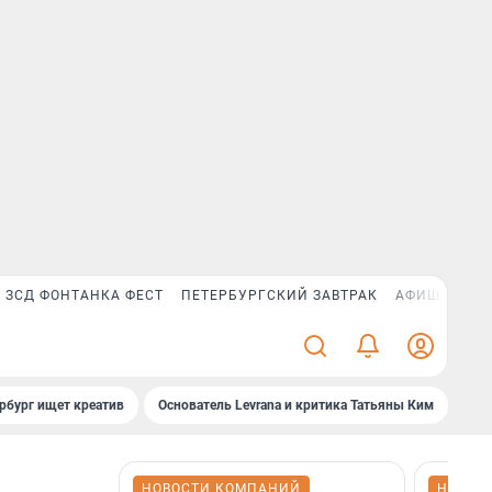
ЗСД ФОНТАНКА ФЕСТ
ПЕТЕРБУРГСКИЙ ЗАВТРАК
АФИША PLUS
рбург ищет креатив
Основатель Levrana и критика Татьяны Ким
Зач
НОВОСТИ КОМПАНИЙ
НОВОС