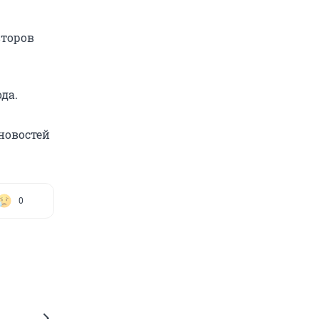
второв
да.
 новостей
0