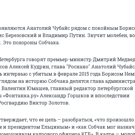
появляются Анатолий Чубайс рядом с покойным Бори
с Березовский и Владимир Путин. Звучит молебен, во
. Это похороны Собчака.
Петербурга говорят премьер-министр Дмитрий Медведе
ов Алексей Кудрин, глава "Роснано" Анатолий Чубайс,
ь интервью с убитым в феврале 2015 года Борисом Не
глядом на историю Собчака делятся глава администр
 Валентин Юмашев, главный редактор петербургской
ы «Фонтанка.ру» Александр Горшков и впоследствии
осгвардию Виктор Золотов.
тверждает, что ее цель – разобраться, «что произошло
 и президентом Ельциным» и «как Собчак мог назна
омощником кадрового офицера КГБ». В кадре — моло