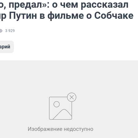
, предал»: о чем рассказал
р Путин в фильме о Собчаке
3 929
арий