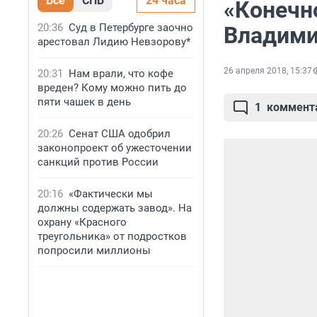
Все
СПБ
24 часа
«Конечно
20:36
Суд в Петербурге заочно
Владими
арестовал Лидию Невзорову*
26 апреля 2018, 15:37
20:31
Нам врали, что кофе
вреден? Кому можно пить до
пяти чашек в день
1
коммент
20:26
Сенат США одобрил
законопроект об ужесточении
санкций против России
20:16
«Фактически мы
должны содержать завод». На
охрану «Красного
треугольника» от подростков
попросили миллионы