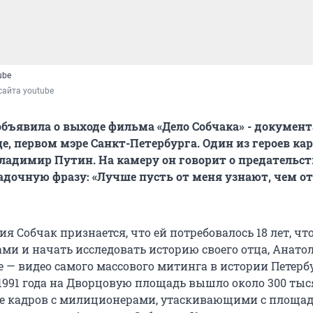
ube
сайта youtube
объявила о выходе фильма «Дело Собчака» - докумен
це, первом мэре Санкт-Петербурга. Один из героев к
ладимир Путин. На камеру он говорит о предательст
адочную фразу: «Лучше пусть от меня узнают, чем о
ия Собчак признается, что ей потребовалось 18 лет, чт
ами и начать исследовать историю своего отца, Анато
е — видео самого массового митинга в истории Петербу
 1991 года на Дворцовую площадь вышло около 300 ты
не кадров с милиционерами, утаскивающими с площа