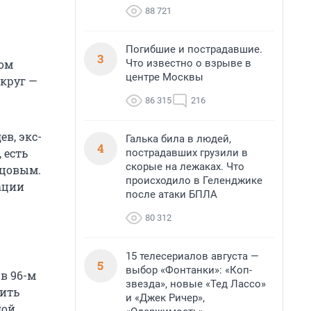
88 721
Погибшие и пострадавшие.
3
Что известно о взрыве в
сом
центре Москвы
круг —
86 315
216
в, экс-
Галька била в людей,
4
 есть
пострадавших грузили в
скорые на лежаках. Что
мцовым.
происходило в Геленджике
ации
после атаки БПЛА
80 312
15 телесериалов августа —
5
выбор «Фонтанки»: «Коп-
 в 96-м
звезда», новые «Тед Лассо»
чить
и «Джек Ричер»,
дой