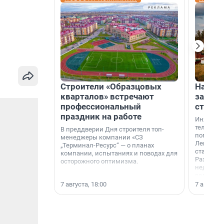
Строители «Образцовых
На вод
кварталов» встречают
зарабо
профессиональный
станци
праздник на работе
Инженер
телеком-
В преддверии Дня строителя топ-
популярн
менеджеры компании «СЗ
Ленингра
„Терминал-Ресурс“ — о планах
станции 
компании, испытаниях и поводах для
Раздолин
осторожного оптимизма.
недалеко
водопада
7 августа, 18:00
7 августа,