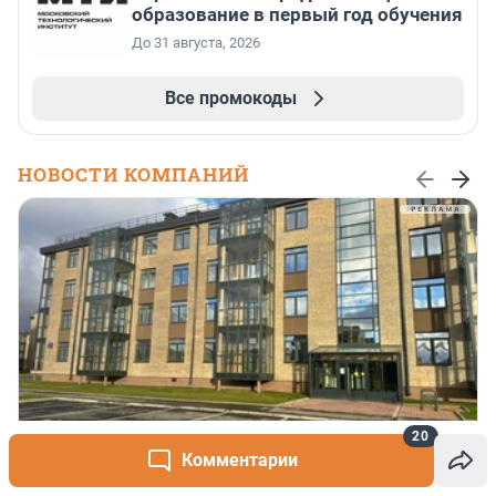
образование в первый год обучения
До 31 августа, 2026
Все промокоды
НОВОСТИ КОМПАНИЙ
20
Скидка до 880 000 рублей на готовое
Комментарии
жильё*