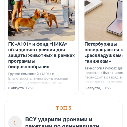
ГК «А101» и фонд «НИКА»
Петербуржцы
объединяют усилия для
возвращаются к
защиты животных в рамках
«раскладушкам» 
программы
«книжкам»
биоразнообразия
Технология гибких дисп
перестает быть нишевы
Группа компаний «А101» и
переходит в разряд вос
Благотворительный фонд помощи
повседневных решений
бездомным животным «НИКА»
заключили соглашение о
6 августа, 12:26
5 августа, 13:56
стратегическом сотрудничестве.
ТОП 5
ВСУ ударили дронами и
1
ракетами по одиннадцати