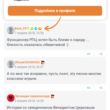
0
0
0
0
0
Подробнее в профиле
КОММЕНТАРИИ
20
Boris_93*1
7 апреля 2018, 16:50
Функционер РПЦ хотел быть ближе к народу ... 
близость оказалась обманчивой :)
+0
–0
VKuser334385426
5 апреля 2018, 20:27
А по мне так всеравно, пусть поют, эту песню многие 
классики играли.
+0
–0
Погонщик скрепоносцев
5 апреля 2018, 14:30
История со священником Венедиктом Цирковым 