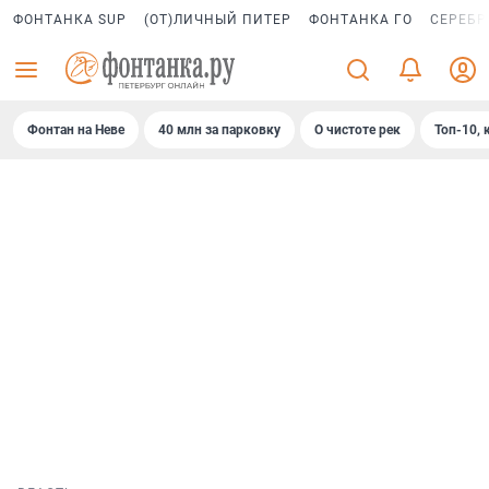
ФОНТАНКА SUP
(ОТ)ЛИЧНЫЙ ПИТЕР
ФОНТАНКА ГО
СЕРЕБР
Фонтан на Неве
40 млн за парковку
О чистоте рек
Топ-10, 