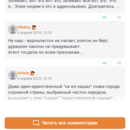
затевают, вот это вот это, затевают всё вот это. Это 
я… Этим людям я это и адресовываю. Доиграетесь. С 
этой русофобией, которую вы затеваете"﻿.©
+0
–0
Otkating
4 апреля 2018, 15:19
Не наш - журналисток не лапает, взяток не бёрт, 
дурацкие законы не придумывает.

Агент госдепа по всем признакам.

+0
–0
 Милонов как то долго не смердил.
Antivse
4 апреля 2018, 13:19
Даже один-единственный "не из наших" глава города 
огромной страны, выбранный честно народом, 
вызывает у этих "наших" "представителей народа" 
лютое жжение анусов...

+0
–0
Приятно посмотреть))
Читать все комментарии