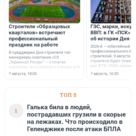
Строители «Образцовых
ГЭС, марки, искус
кварталов» встречают
ВВП: в ГК «ПСК» р
профессиональный
об истории Дня с
праздник на работе
2026-й — юбилейный го
профессионального пр
В преддверии Дня строителя топ-
строителей. 9 августа 2
менеджеры компании «СЗ
строителя будет отмечат
„Терминал-Ресурс“ — о планах
раз. В ГК «ПСК» напомни
компании, испытаниях и поводах для
появился праздник и к
осторожного оптимизма.
7 августа, 18:00
7 августа, 16:20
поменялась роль строит
ТОП 5
Галька била в людей,
1
пострадавших грузили в скорые
на лежаках. Что происходило в
Геленджике после атаки БПЛА